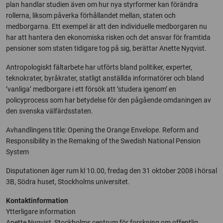
plan handlar studien även om hur nya styrformer kan förändra
rollerna, liksom påverka förhållandet mellan, staten och
medborgarna. Ett exempel är att den individuelle medborgaren nu
har att hantera den ekonomiska risken och det ansvar för framtida
pensioner som staten tidigare tog på sig, berättar Anette Nyqvist.
Antropologiskt fältarbete har utförts bland politiker, experter,
teknokrater, byråkrater, statligt anställda informatörer och bland
’vanliga’ medborgare i ett försök att ’studera igenom’ en
policyprocess som har betydelse för den pågående omdaningen av
den svenska välfärdsstaten.
Avhandlingens title: Opening the Orange Envelope. Reform and
Responsibility in the Remaking of the Swedish National Pension
System
Disputationen äger rum kl 10.00, fredag den 31 oktober 2008 i hörsal
3B, Södra huset, Stockholms universitet.
Kontaktinformation
Ytterligare information
Anette Nyqvist, Stockholms centrum för forskning om offentlig