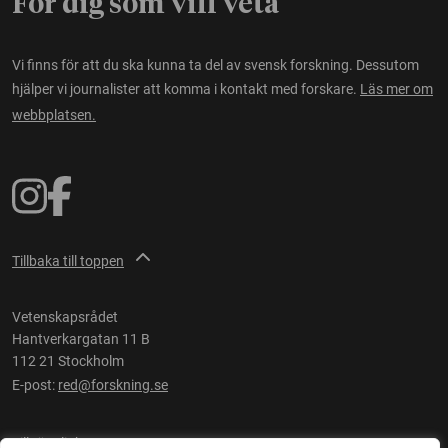
För dig som vill veta
Vi finns för att du ska kunna ta del av svensk forskning. Dessutom
hjälper vi journalister att komma i kontakt med forskare.
Läs mer om
webbplatsen.
Tillbaka till toppen
Vetenskapsrådet
Hantverkargatan 11 B
112 21 Stockholm
E-post:
red@forskning.se
Tillgänglighet