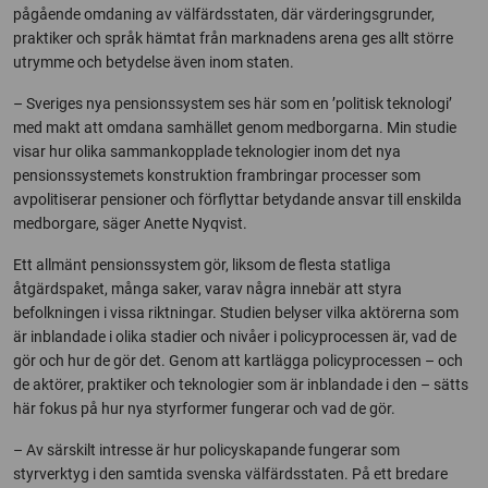
pågående omdaning av välfärdsstaten, där värderingsgrunder,
praktiker och språk hämtat från marknadens arena ges allt större
utrymme och betydelse även inom staten.
– Sveriges nya pensionssystem ses här som en ’politisk teknologi’
med makt att omdana samhället genom medborgarna. Min studie
visar hur olika sammankopplade teknologier inom det nya
pensionssystemets konstruktion frambringar processer som
avpolitiserar pensioner och förflyttar betydande ansvar till enskilda
medborgare, säger Anette Nyqvist.
Ett allmänt pensionssystem gör, liksom de flesta statliga
åtgärdspaket, många saker, varav några innebär att styra
befolkningen i vissa riktningar. Studien belyser vilka aktörerna som
är inblandade i olika stadier och nivåer i policyprocessen är, vad de
gör och hur de gör det. Genom att kartlägga policyprocessen – och
de aktörer, praktiker och teknologier som är inblandade i den – sätts
här fokus på hur nya styrformer fungerar och vad de gör.
– Av särskilt intresse är hur policyskapande fungerar som
styrverktyg i den samtida svenska välfärdsstaten. På ett bredare