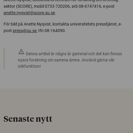
sektor (SCORE), mobil 0733-720206, arb 08-6747416, e-post
anette.nyqvist@score.su.se
.
För bild på Anette Nyqvist, kontakta universitetets presstjänst, e-
post
press@su.se
, tfn 08-164090.
warning
Denna artikel är några år gammal och det kan finnas
nyare forskning om samma ämne. Använd gärna vår
sökfunktion!
Senaste nytt