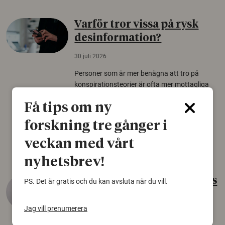
Varför tror vissa på rysk
desinformation?
30 juli 2026
Personer som är mer benägna att tro på
konspirationsteorier är ofta mer mottagliga
för rysk desinformation. Det visar en studie
Få tips om ny
från Försvarshögskolan med deltagare i fyra
europeiska länder.
forskning tre gånger i
Säkerhetspolitik
veckan med vårt
nyhetsbrev!
Gammalt skinn var Sveriges
PS. Det är gratis och du kan avsluta när du vill.
äldsta sko
Jag vill prenumerera
22 juni 2026