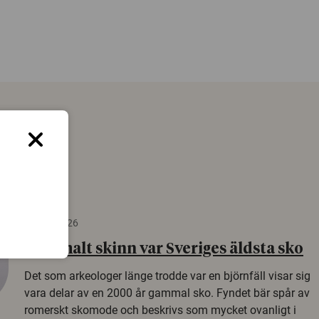
22 juni 2026
Gammalt skinn var Sveriges äldsta sko
Det som arkeologer länge trodde var en björnfäll visar sig
vara delar av en 2000 år gammal sko. Fyndet bär spår av
romerskt skomode och beskrivs som mycket ovanligt i