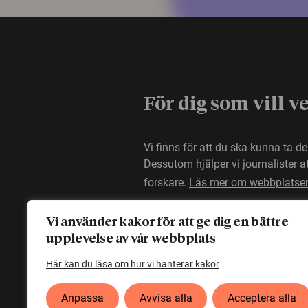
För dig som vill v
Vi finns för att du ska kunna ta d
Dessutom hjälper vi journalister 
forskare.
Läs mer om webbplatse
Vi använder kakor för att ge dig en bättre
upplevelse av vår webbplats
Här kan du läsa om hur vi hanterar kakor
Anpassa
Avvisa alla
Acceptera alla