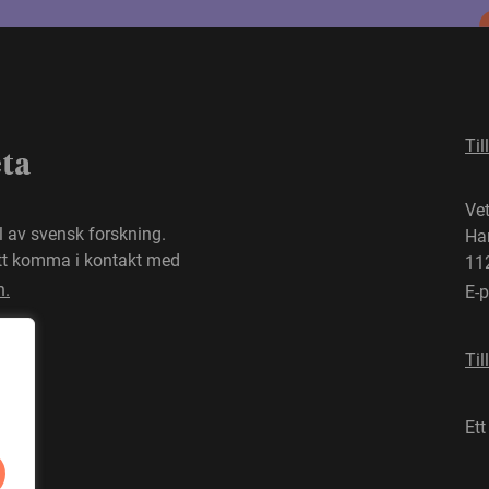
Til
eta
Ve
el av svensk forskning.
Ha
att komma i kontakt med
11
n.
E-
Til
Ett