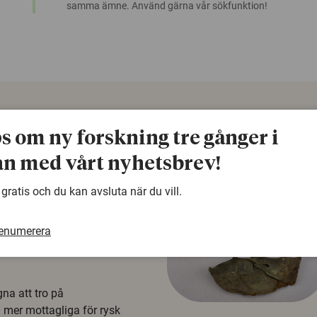
samma ämne. Använd gärna vår sökfunktion!
ps om ny forskning tre gånger i
n med vårt nyhetsbrev!
 gratis och du kan avsluta när du vill.
renumerera
å rysk
na att tro på
a mer mottagliga för rysk