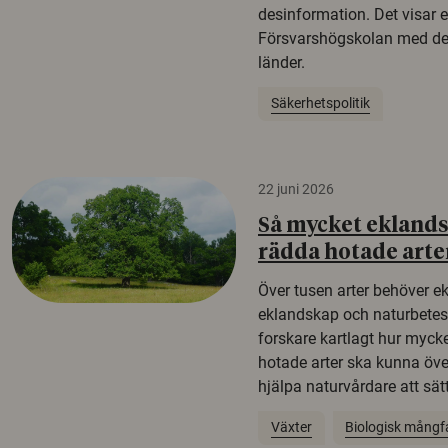
desinformation. Det visar e
Försvarshögskolan med del
länder.
Säkerhetspolitik
22 juni 2026
Så mycket eklandsk
rädda hotade arte
Över tusen arter behöver e
eklandskap och naturbetesma
forskare kartlagt hur mycke
hotade arter ska kunna öv
hjälpa naturvårdare att sätta
Växter
Biologisk mångf