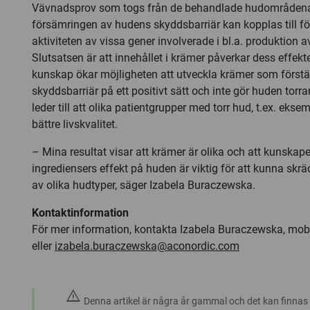
Vävnadsprov som togs från de behandlade hudområdena 
försämringen av hudens skyddsbarriär kan kopplas till fö
aktiviteten av vissa gener involverade i bl.a. produktion a
Slutsatsen är att innehållet i krämer påverkar dess effek
kunskap ökar möjligheten att utveckla krämer som först
skyddsbarriär på ett positivt sätt och inte gör huden tor
leder till att olika patientgrupper med torr hud, t.ex. eksem
bättre livskvalitet.
– Mina resultat visar att krämer är olika och att kunskap
ingrediensers effekt på huden är viktig för att kunna sk
av olika hudtyper, säger Izabela Buraczewska.
Kontaktinformation
För mer information, kontakta Izabela Buraczewska, mobi
eller
izabela.buraczewska@aconordic.com
warning
Denna artikel är några år gammal och det kan finnas