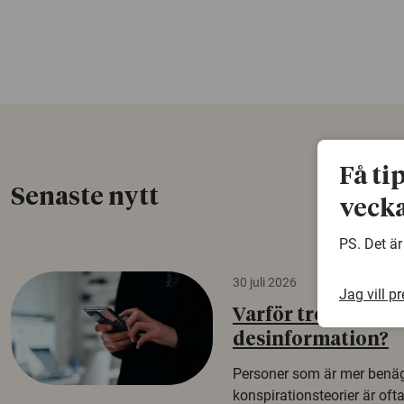
Få ti
Senaste nytt
vecka
PS. Det är
30 juli 2026
Jag vill p
Varför tror vissa p
desinformation?
Personer som är mer benäg
konspirationsteorier är oft