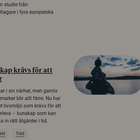
n studie från
tagare i fyra europeiska
ap krävs för att
r
kar i sin närhet, men gamla
rker blir allt färre. Nu har
t livsmiljö som krävs för att
erleva – kunskap som kan
 in rätt åtgärder i tid.
ald
Träd