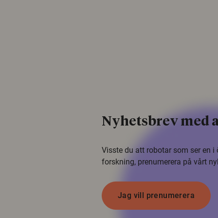
Nyhetsbrev med a
Visste du att robotar som ser en 
forskning, prenumerera på vårt ny
Jag vill prenumerera