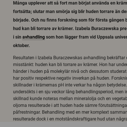
Många upplever att så fort man börjat använda en kr
fortsätta; slutar man smörja sig blir huden torrare än d
började. Och nu finns forskning som för första gången 
hud kan bli torrare av krämer. Izabela Buraczewska pre
i sin
avhandling
som hon lägger fram vid Uppsala univer
oktober.
Resultaten i Izabela Buraczewskas avhandling bekräfta
misstänkt: huden kan bli torrare av krämer. Hon har und
händer i huden på molekylär nivå och dessutom studera
har positiv respektive negativ inverkan på huden. Forskni
skillnader i krämernas pH inte verkar ha någon betydelse.
undersökts i en sju veckor lång behandlingsperiod, men
skillnad kunde noteras mellan mineralolja och en vegetab
oljorna resulterade i att huden hade sämre förutsättningar
påfrestningar. Behandling med en mer komplext samma
resulterade dock i en motståndskraftigare hud utan några