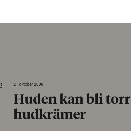
et
21 oktober 2008
Huden kan bli torr
hudkrämer