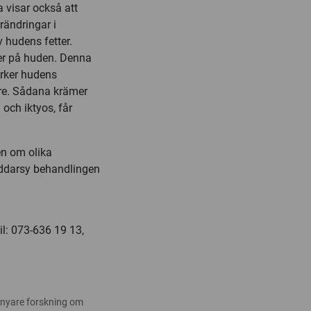
visar också att
rändringar i
v hudens fetter.
ter på huden. Denna
ärker hudens
rare. Sådana krämer
 och iktyos, får
en om olika
räddarsy behandlingen
l: 073-636 19 13,
 nyare forskning om