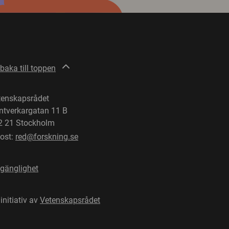
lbaka till toppen
tenskapsrådet
ntverkargatan 11 B
2 21 Stockholm
post:
red@forskning.se
lgänglighet
 initiativ av
Vetenskapsrådet