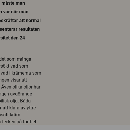
äm måste man
en var när man
bekräftar att normal
senterar resultaten
sitet den 24
r det som många
ersökt vad som
t vad i krämerna som
ngen visar att
 Även olika oljor har
 ingen avgörande
ilisk olja. Båda
 att klara av yttre
nsatt kräm
 tecken på torrhet.