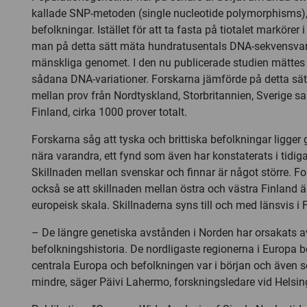
kallade SNP-metoden (single nucleotide polymorphisms), 
befolkningar. Istället för att ta fasta på tiotalet markörer
man på detta sätt mäta hundratusentals DNA-sekvensvari
mänskliga genomet. I den nu publicerade studien mättes
sådana DNA-variationer. Forskarna jämförde på detta sät
mellan prov från Nordtyskland, Storbritannien, Sverige s
Finland, cirka 1000 prover totalt.
Forskarna såg att tyska och brittiska befolkningar ligger g
nära varandra, ett fynd som även har konstaterats i tidiga
Skillnaden mellan svenskar och finnar är något större. F
också se att skillnaden mellan östra och västra Finland 
europeisk skala. Skillnaderna syns till och med länsvis i 
– De längre genetiska avstånden i Norden har orsakats av
befolkningshistoria. De nordligaste regionerna i Europa 
centrala Europa och befolkningen var i början och även s
mindre, säger Päivi Lahermo, forskningsledare vid Helsing