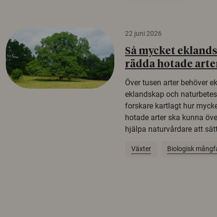
22 juni 2026
Så mycket eklandsk
rädda hotade arte
Över tusen arter behöver e
eklandskap och naturbetesma
forskare kartlagt hur mycke
hotade arter ska kunna öv
hjälpa naturvårdare att sätta
Växter
Biologisk mångf