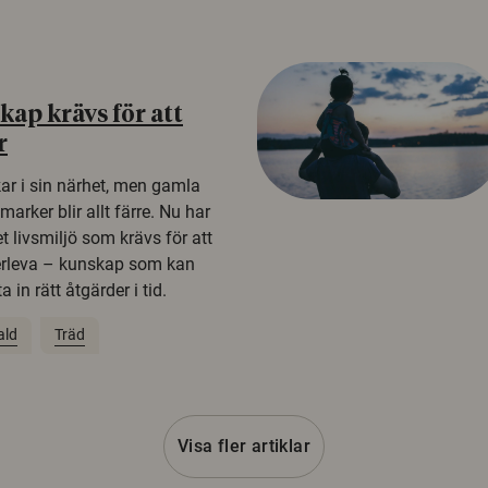
ap krävs för att
r
kar i sin närhet, men gamla
rker blir allt färre. Nu har
t livsmiljö som krävs för att
erleva – kunskap som kan
 in rätt åtgärder i tid.
ald
Träd
Visa fler artiklar