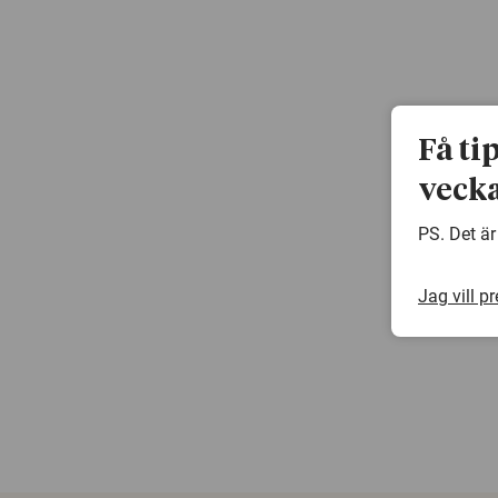
Få ti
vecka
PS. Det är
Jag vill p