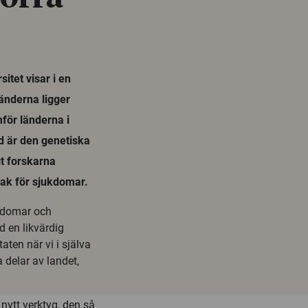
itet visar i en
länderna ligger
för länderna i
nd är den genetiska
gt forskarna
sak för sjukdomar.
ukdomar och
 en likvärdig
taten när vi i själva
 delar av landet,
nytt verktyg, den så