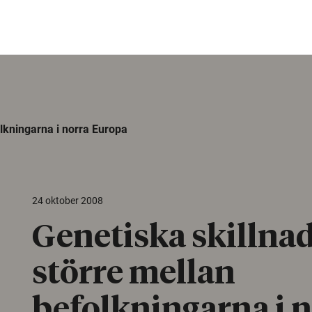
lkningarna i norra Europa
24 oktober 2008
Genetiska skillna
större mellan
befolkningarna i 