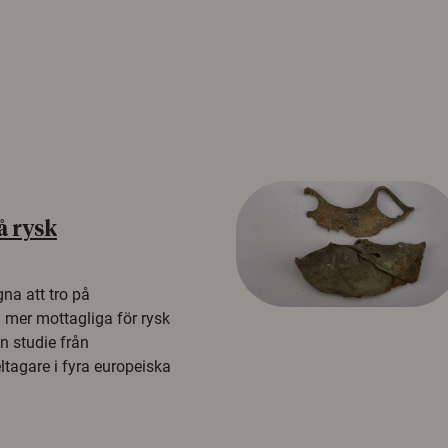
å rysk
na att tro på
a mer mottagliga för rysk
n studie från
tagare i fyra europeiska