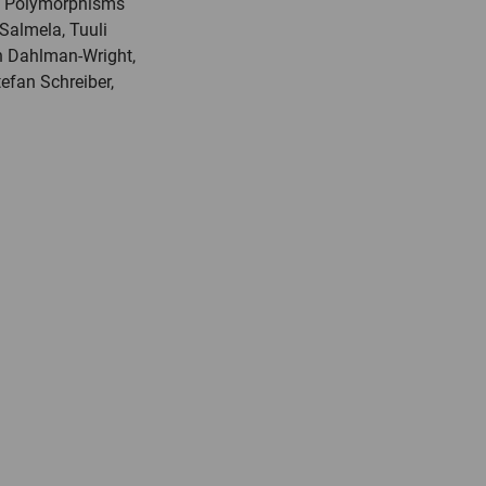
de Polymorphisms
 Salmela, Tuuli
in Dahlman-Wright,
tefan Schreiber,