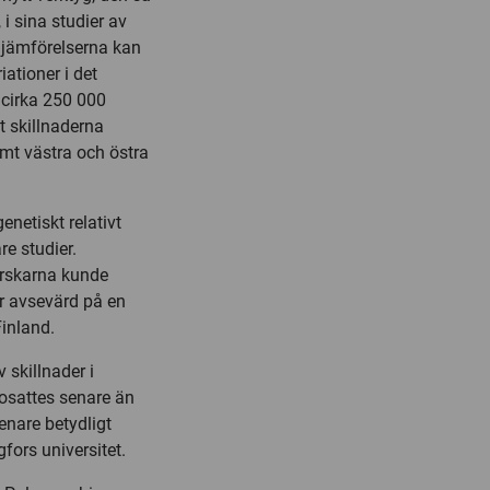
i sina studier av
 i jämförelserna kan
ationer i det
 cirka 250 000
t skillnaderna
amt västra och östra
enetiskt relativt
re studier.
orskarna kunde
är avsevärd på en
Finland.
 skillnader i
bosattes senare än
enare betydligt
fors universitet.