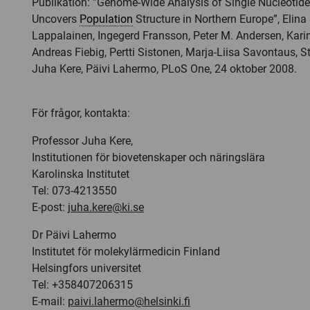
Publikation: ”Genome-Wide Analysis of Single Nucleoti
Uncovers
Population
Structure in Northern Europe”, Elina
Lappalainen, Ingegerd Fransson, Peter M. Andersen, Kar
Andreas Fiebig, Pertti Sistonen, Marja-Liisa Savontaus, S
Juha Kere, Päivi Lahermo, PLoS One, 24 oktober 2008.
För frågor, kontakta:
Professor Juha Kere,
Institutionen för biovetenskaper och näringslära
Karolinska Institutet
Tel: 073-4213550
E-post:
juha.kere@ki.se
Dr Päivi Lahermo
Institutet för molekylärmedicin Finland
Helsingfors universitet
Tel: +358407206315
E-mail:
paivi.lahermo@helsinki.fi