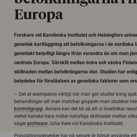
Europa
Forskare vid Karolinska Institutet och Helsingfors univers
genetisk kartläggning att befolkningarna i de nordiska 
genetiskt betydligt längre ifrån varandra än om man jäm
centrala Europa. Särskilt mellan östra och västra Finla
skillnaden mellan befolkningarna stor. Studien har enli
betydelse för förståelsen av genetiska faktorer som or
– Det är exempelvis viktigt när man gör studier kring sj
behandlingar att man matchar gruppen man studerar med
kontrollgrupp
. Annars kan det bli så att vi övertolkar resul
verket kanske bara mäter naturliga skillnader mellan olika
säger
professor
Juha Kere vid Karolinska Institutet.
Populationsgenetiker har på senare år börjat använda ett 