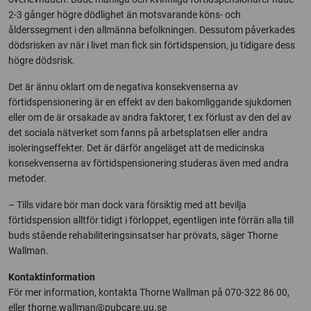
2-3 gånger högre dödlighet än motsvarande köns- och
ålderssegment i den allmänna befolkningen. Dessutom påverkades
dödsrisken av när i livet man fick sin förtidspension, ju tidigare dess
högre dödsrisk.
Det är ännu oklart om de negativa konsekvenserna av
förtidspensionering är en effekt av den bakomliggande sjukdomen
eller om de är orsakade av andra faktorer, t ex förlust av den del av
det sociala nätverket som fanns på arbetsplatsen eller andra
isoleringseffekter. Det är därför angeläget att de medicinska
konsekvenserna av förtidspensionering studeras även med andra
metoder.
– Tills vidare bör man dock vara försiktig med att bevilja
förtidspension alltför tidigt i förloppet, egentligen inte förrän alla till
buds stående rehabiliteringsinsatser har prövats, säger Thorne
Wallman.
Kontaktinformation
För mer information, kontakta Thorne Wallman på 070-322 86 00,
eller
thorne.wallman@pubcare.uu.se