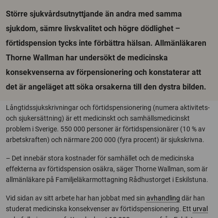
Större sjukvårdsutnyttjande än andra med samma
sjukdom, sämre livskvalitet och högre dödlighet –
förtidspension tycks inte förbättra hälsan. Allmänläkaren
Thorne Wallman har undersökt de medicinska
konsekvenserna av förpensionering och konstaterar att
det är angeläget att söka orsakerna till den dystra bilden.
Långtidssjukskrivningar och förtidspensionering (numera aktivitets-
och sjukersättning) är ett medicinskt och samhällsmedicinskt
problem i Sverige. 550 000 personer är förtidspensionärer (10 % av
arbetskraften) och närmare 200 000 (fyra procent) är sjukskrivna.
– Det innebär stora kostnader för samhället och de medicinska
effekterna av förtidspension osäkra, säger Thorne Wallman, som är
allmänläkare på Familjeläkarmottagning Rådhustorget i Eskilstuna.
Vid sidan av sitt arbete har han jobbat med sin
avhandling
där han
studerat medicinska konsekvenser av förtidspensionering. Ett
urval