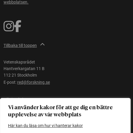
webbplatsen.
Tillbaka till toppen
Vetenskapsrådet
Hantverkargatan 11 B
112 21 Stockholm
E-post:
red@forskning.se
Tillgänglighet
Vi använder kakor för att ge dig en bättre
upplevelse av vår webbplats
Ett initiativ av
Vetenskapsrådet
Här kan du läsa om hur vi hanterar kakor