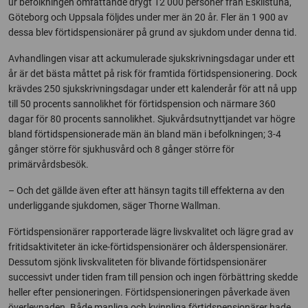
ur befolkningen omfattande drygt 12 000 personer från Eskilstuna,
Göteborg och Uppsala följdes under mer än 20 år. Fler än 1 900 av
dessa blev förtidspensionärer på grund av sjukdom under denna tid.
Avhandlingen visar att ackumulerade sjukskrivningsdagar under ett
år är det bästa måttet på risk för framtida förtidspensionering. Dock
krävdes 250 sjukskrivningsdagar under ett kalenderår för att nå upp
till 50 procents sannolikhet för förtidspension och närmare 360
dagar för 80 procents sannolikhet. Sjukvårdsutnyttjandet var högre
bland förtidspensionerade män än bland män i befolkningen; 3-4
gånger större för sjukhusvård och 8 gånger större för
primärvårdsbesök.
– Och det gällde även efter att hänsyn tagits till effekterna av den
underliggande sjukdomen, säger Thorne Wallman.
Förtidspensionärer rapporterade lägre livskvalitet och lägre grad av
fritidsaktiviteter än icke-förtidspensionärer och ålderspensionärer.
Dessutom sjönk livskvaliteten för blivande förtidspensionärer
successivt under tiden fram till pension och ingen förbättring skedde
heller efter pensioneringen. Förtidspensioneringen påverkade även
överlevnaden. Både manliga och kvinnliga förtidspensionärer hade