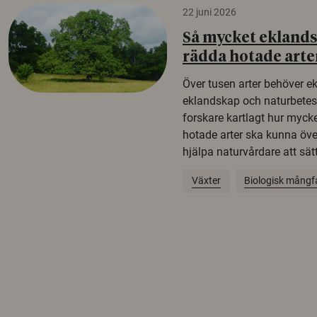
22 juni 2026
Så mycket eklandsk
rädda hotade arte
Över tusen arter behöver e
eklandskap och naturbetesma
forskare kartlagt hur mycke
hotade arter ska kunna öv
hjälpa naturvårdare att sätta
Växter
Biologisk mångf