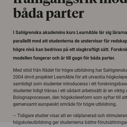
båda parter
I Sahlgrenska akademins kurs LearnAble lär sig lärarna a
parallellt med att studenterna de undervisar får redskap
högre nivå kan bedrivas på ett slagkraftigt sätt. Forskni
modellen fungerar och är till gagn för båda parter.
Med stöd från Rådet för högre utbildning har Sahlgrens
2004 drivit projektet LearnAble för att utveckla högkolep
samtidigt som studenter introduceras i ett forskningsbase
studenter tidigt tränas i ett sådant arbetssätt är en viktig d
Bolognaprocessen, den högskolereform som syftar till att
gemensamt europeiskt område för högre utbildning.
– Tidigare studier visar att en välplanerad och stimulerand
högskoleutbildning ger studenterna bättre förutsättningar