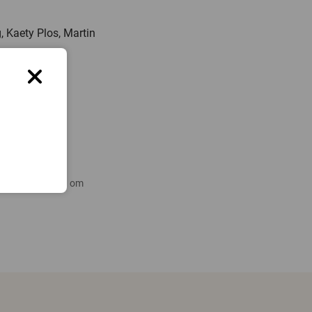
, Kaety Plos, Martin
367, e-post:
 nyare forskning om