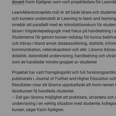
docent
Karin Kjellgren som varit projektledare för LearnAb
LearnAble-konceptets mål är att både lärare och student
och kursens underrubrik är Learning to learn and learning
innebär att parallellt med en introduktionskurs för studen
lärare i högskolepedagogik med fokus på handledning i 
Studenterna får genom kursen redskap för kunna bedriva
och tränas i bland annat databassökning, statistik, inform
kommunikation, vetenskapsteori och etik. Lärarna tränas
didaktik, datorstödd undervisning, handledning och utvär
som de handleder mindre grupper av studenter.
Projektet har varit framgångsrikt och två forskningsartik
publicerats i Journal of Further and Higher Education och
Resultaten visar att lärarna uppskattade att inom ramen
lärarkursen få handleda studenter.
– Det gav lärarna möjlighet att praktisera, utvärdera och 
undervisning i en verklig situation med studenter, kollegor
kursen, säger Karin Kjellgren.