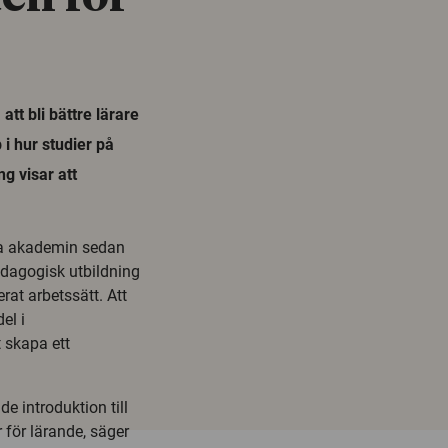
tt bli bättre lärare
 i hur studier på
ng visar att
ka akademin sedan
edagogisk utbildning
rat arbetssätt. Att
el i
 skapa ett
e introduktion till
 för lärande, säger