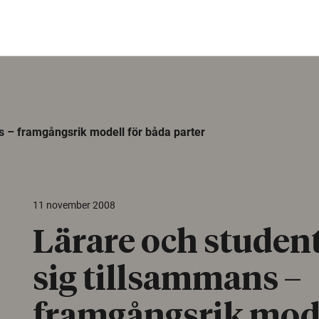
ns – framgångsrik modell för båda parter
11 november 2008
Lärare och student
sig tillsammans –
framgångsrik mode