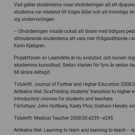
Vad gäller studenterna visar utvärderingen att ett djupare 
studierna var relaterat till högre ålder och att kvinnliga stu
sig undervisningen.
– Utvärderingen visade också att lärare med tidigare ped
stimulerande studenterna att vara mer ifrågasättande i si
Karin Kjellgren.
Projektfasen av LearnAble är nu avslutad, och kursen ing
akademins kursutbud. Sedan starten för fyra år sedan ha
68 lärare deltagit.
Tidskrift: Journal of Further and Higher Education 2008;
Artikelns titel: Scaffolding students’ transition to higher 
introductory courses for students and teachers
Författare: John Hultberg, Kaety Plos, Graham Hendry och
Tidskrift: Medical Teacher 2008;30:e239–e245
Artikelns titel: Learning to learn and learning to teach – I