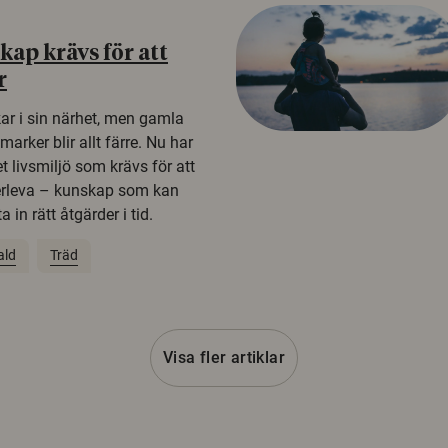
ap krävs för att
r
kar i sin närhet, men gamla
rker blir allt färre. Nu har
t livsmiljö som krävs för att
erleva – kunskap som kan
 in rätt åtgärder i tid.
ald
Träd
Visa fler artiklar