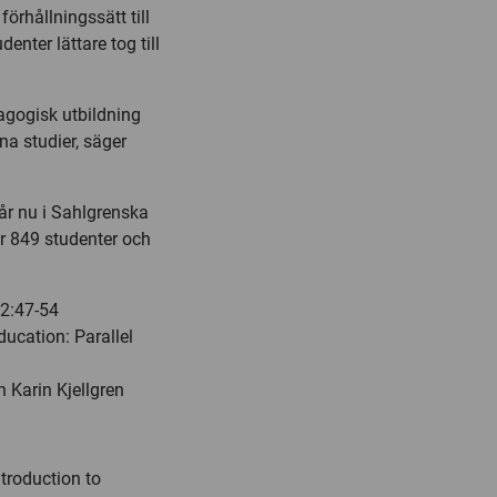
förhållningssätt till
denter lättare tog till
agogisk utbildning
na studier, säger
år nu i Sahlgrenska
r 849 studenter och
32:47-54
education: Parallel
 Karin Kjellgren
ntroduction to