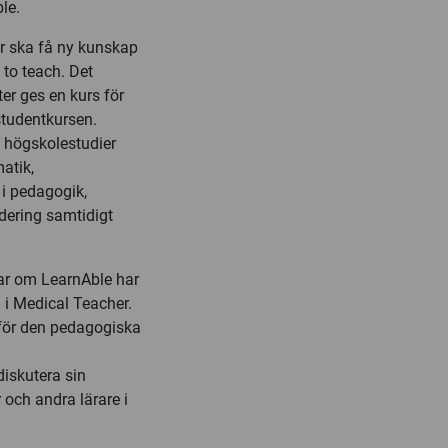
le.
er ska få ny kunskap
 to teach. Det
ter ges en kurs för
studentkursen.
 högskolestudier
atik,
 i pedagogik,
dering samtidigt
lar om LearnAble har
 i Medical Teacher.
 för den pedagogiska
diskutera sin
 och andra lärare i