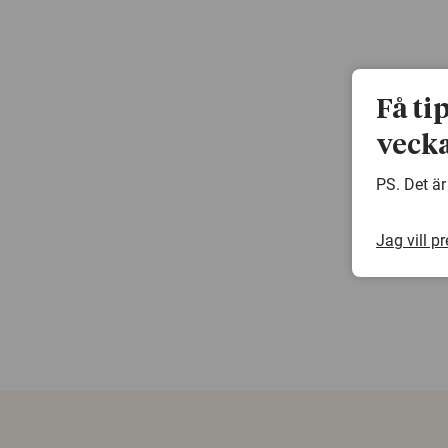
Få ti
vecka
PS. Det är
Jag vill p