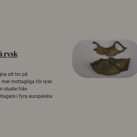
å rysk
na att tro på
a mer mottagliga för rysk
n studie från
tagare i fyra europeiska