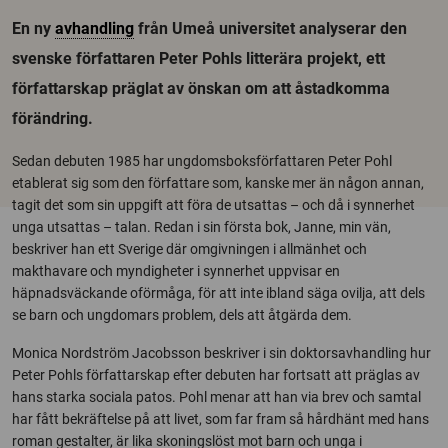
En ny
avhandling
från Umeå universitet analyserar den
svenske författaren Peter Pohls litterära projekt, ett
författarskap präglat av önskan om att åstadkomma
förändring.
Sedan debuten 1985 har ungdomsboksförfattaren Peter Pohl
etablerat sig som den författare som, kanske mer än någon annan,
tagit det som sin uppgift att föra de utsattas – och då i synnerhet
unga utsattas – talan. Redan i sin första bok, Janne, min vän,
beskriver han ett Sverige där omgivningen i allmänhet och
makthavare och myndigheter i synnerhet uppvisar en
häpnadsväckande oförmåga, för att inte ibland säga ovilja, att dels
se barn och ungdomars problem, dels att åtgärda dem.
Monica Nordström Jacobsson beskriver i sin doktorsavhandling hur
Peter Pohls författarskap efter debuten har fortsatt att präglas av
hans starka sociala patos. Pohl menar att han via brev och samtal
har fått bekräftelse på att livet, som far fram så hårdhänt med hans
roman gestalter, är lika skoningslöst mot barn och unga i