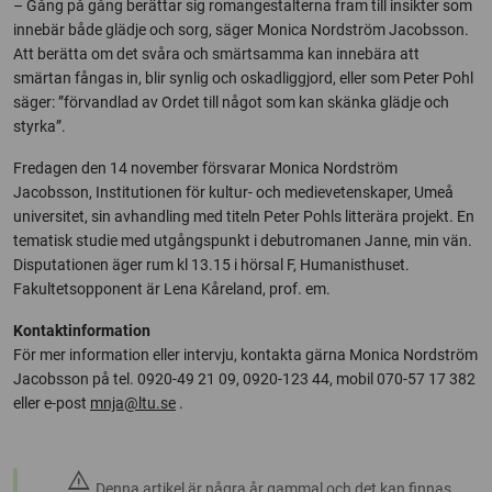
– Gång på gång berättar sig romangestalterna fram till insikter som
innebär både glädje och sorg, säger Monica Nordström Jacobsson.
Att berätta om det svåra och smärtsamma kan innebära att
smärtan fångas in, blir synlig och oskadliggjord, eller som Peter Pohl
säger: ”förvandlad av Ordet till något som kan skänka glädje och
styrka”.
Fredagen den 14 november försvarar Monica Nordström
Jacobsson, Institutionen för kultur- och medievetenskaper, Umeå
universitet, sin avhandling med titeln Peter Pohls litterära projekt. En
tematisk studie med utgångspunkt i debutromanen Janne, min vän.
Disputationen äger rum kl 13.15 i hörsal F, Humanisthuset.
Fakultetsopponent är Lena Kåreland, prof. em.
Kontaktinformation
För mer information eller intervju, kontakta gärna Monica Nordström
Jacobsson på tel. 0920-49 21 09, 0920-123 44, mobil 070-57 17 382
eller e-post
mnja@ltu.se
.
warning
Denna artikel är några år gammal och det kan finnas