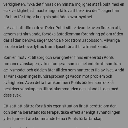
verkligheten. ”Ska det finnas den minsta möjlighet att få bukt med en
elak verklighet, så måste någon få lov att beskriva den”, säger han
när han får frågor kring sin påstådda svartsynthet.
– Av allt att döma drivs Peter Pohl i sitt skrivande av en önskan att,
genom sitt skrivande, försöka åstadkomma förändring på om råden
där sådan behövs, säger Monica Nordström Jacobsson. Allvarliga
problem behöver lyftas fram i ljuset för att bli allmänt kända.
Som en motvikt till sorg och svårigheter, finns emellertid i Pohls
romaner vänskapen, vilken fungerar som en helande kraft som kan
ge livsmodet och glädjen åter till den som hanterats illa av livet. Ändå
är vänskapen inget hundraprocentigt vaccin mot problem och
svårigheter. Även detta framkommer i Pohls böcker som också
beskriver vänskapens tillkortakommanden och ibland till och med
dess svek.
Ett sätt att bättre förstå sin egen situation är att berätta om den,
och denna berättandets terapeutiska effekt är enligt avhandlingen
ytterligare ett återkommande tema i Pohls författarskap.