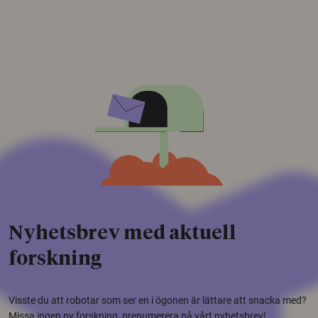
Nyhetsbrev med aktuell
forskning
Visste du att robotar som ser en i ögonen är lättare att snacka med?
Missa ingen ny forskning, prenumerera på vårt nyhetsbrev!