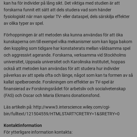
kan ha för individer på lång sikt. Det viktiga med studien är att
forskarna funnit ett sätt att dels studera vad som händer
fysiologiskt när man spelar TV- eller dataspel, dels särskilja effekter
av olika typer av spel.
Förhoppningen är att metoden ska kunna användas för att öka
kunskaperna om till exempel vilka mekanismer som kan ligga bakom
den koppling som tidigare har konstaterats mellan våldsamma spel
och aggressivt agerande. Forskarna, verksamma vid Stockholms
universitet, Uppsala universitet och Karolinska institutet, hoppas
också att metoden kan användas för att studera hur individer
påverkas av att spela ofta och länge, något som kan ta formen av så
kallat spelberoende. Forskningen om effekter av TV-spel är
finansierad av Forskningsrådet för arbetsliv och socialvetenskap
(FAS) och Oscar och Maria Ekmans donationsfond.
Läs artikeln på: http://www3.interscience.wiley.com/cgi-
bin/fulltext/121504559/HTMLSTART?CRETRY=1&SRETRY=0
Kontaktinformation
För ytterligare information kontakta: