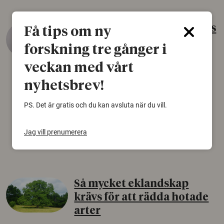
Gammalt skinn var Sveriges
Få tips om ny
äldsta sko
forskning tre gånger i
22 juni 2026
veckan med vårt
Det som arkeologer länge trodde var en
nyhetsbrev!
björnfäll visar sig vara delar av en 2000 år
gammal sko. Fyndet bär spår av romerskt
PS. Det är gratis och du kan avsluta när du vill.
skomode och beskrivs som mycket ovanligt i
Norden.
Jag vill prenumerera
Arkeologi
Så mycket eklandskap
krävs för att rädda hotade
arter