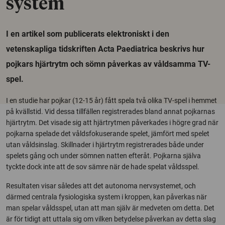
system
I en artikel som publicerats elektroniskt i den
vetenskapliga tidskriften Acta Paediatrica beskrivs hur
pojkars hjärtrytm och sömn påverkas av våldsamma TV-
spel.
I en studie har pojkar (12-15 år) fått spela två olika TV-spel i hemmet
på kvällstid. Vid dessa tillfällen registrerades bland annat pojkarnas
hjärtrytm. Det visade sig att hjärtrytmen påverkades i högre grad när
pojkarna spelade det våldsfokuserande spelet, jämfört med spelet
utan våldsinslag. Skillnader i hjärtrytm registrerades både under
spelets gång och under sömnen natten efteråt. Pojkarna själva
tyckte dock inte att de sov sämre när de hade spelat våldsspel.
Resultaten visar således att det autonoma nervsystemet, och
därmed centrala fysiologiska system i kroppen, kan påverkas när
man spelar våldsspel, utan att man själv är medveten om detta. Det
är för tidigt att uttala sig om vilken betydelse påverkan av detta slag