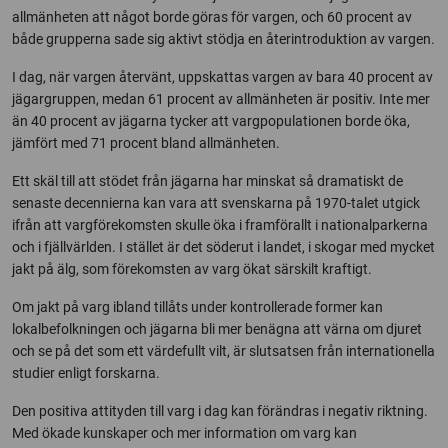
allmänheten att något borde göras för vargen, och 60 procent av
både grupperna sade sig aktivt stödja en återintroduktion av vargen.
I dag, när vargen återvänt, uppskattas vargen av bara 40 procent av
jägargruppen, medan 61 procent av allmänheten är positiv. Inte mer
än 40 procent av jägarna tycker att vargpopulationen borde öka,
jämfört med 71 procent bland allmänheten.
Ett skäl till att stödet från jägarna har minskat så dramatiskt de
senaste decennierna kan vara att svenskarna på 1970-talet utgick
ifrån att vargförekomsten skulle öka i framförallt i nationalparkerna
och i fjällvärlden. I stället är det söderut i landet, i skogar med mycket
jakt på älg, som förekomsten av varg ökat särskilt kraftigt.
Om jakt på varg ibland tillåts under kontrollerade former kan
lokalbefolkningen och jägarna bli mer benägna att värna om djuret
och se på det som ett värdefullt vilt, är slutsatsen från internationella
studier enligt forskarna.
Den positiva attityden till varg i dag kan förändras i negativ riktning.
Med ökade kunskaper och mer information om varg kan