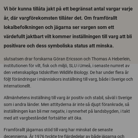
Vi bör kunna tillåta jakt på ett begränsat antal vargar varje
år, där vargförekomsten tillåter det. Om framförallt
lokalbefolkningen och jägarna ser vargen som ett
värdefullt jaktbart vilt kommer inställningen till varg att bli
positivare och dess symboliska status att minska.
slutsatsen drar forskarna Göran Ericsson och Thomas A Heberlein,
institutionen för vilt, fisk och miljö, SLU i Umeå, i senaste numret av
den vetenskapliga tidskriften Wildlife Biology. De har under flera år
följt förändringar i människors inställning till varg, både i Sverige och
internationellt.
Allmänhetens inställning till varg är positiv och stabil, såväl i Sverige
som i andra länder. Men attityderna är inte så djupt förankrade, så
inställningen kan bli mer negativ, i synnerhet på landsbygden, i takt
med att vargbeståndet fortsätter att öka.
Framförallt jägarnas stöd till varg har minskat de senaste
decennierna. År 1976 tyckte tre fjärdedelar av både jägarna och