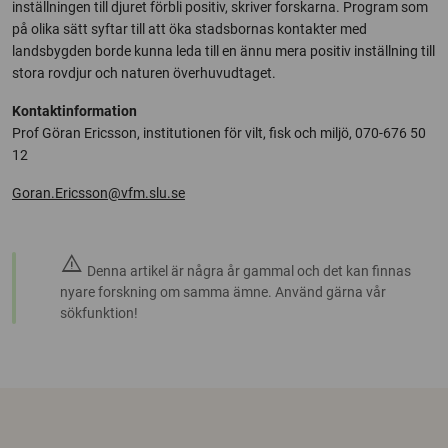
inställningen till djuret förbli positiv, skriver forskarna. Program som
på olika sätt syftar till att öka stadsbornas kontakter med
landsbygden borde kunna leda till en ännu mera positiv inställning till
stora rovdjur och naturen överhuvudtaget.
Kontaktinformation
Prof Göran Ericsson, institutionen för vilt, fisk och miljö, 070-676 50
12
Goran.Ericsson@vfm.slu.se
warning
Denna artikel är några år gammal och det kan finnas
nyare forskning om samma ämne. Använd gärna vår
sökfunktion!