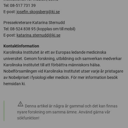
Tel: 08-517 731 39
E-post:
josefin.skogsberg@ki.se
Pressekreterare Katarina Sternudd
Tel: 08-524 838 95 (kopplas om till mobil)
E-post:
katarina.sternudd@ki.se
Kontaktinformation
Karolinska Institutet är ett av Europas ledande medicinska
universitet. Genom forskning, utbildning och samverkan medverkar
Karolinska Institutet till att förbättra människors hälsa.
Nobelförsamlingen vid Karolinska Institutet utser varje år pristagare
av Nobelpriset i fysiologi eller medicin. För mer information besök
hemsidan ki.
warning
Denna artikel är några år gammal och det kan finnas
nyare forskning om samma ämne. Använd gärna vår
sökfunktion!