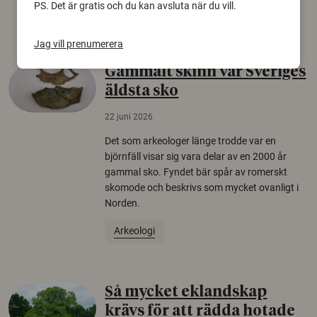
PS. Det är gratis och du kan avsluta när du vill.
Säkerhetspolitik
Jag vill prenumerera
Gammalt skinn var Sveriges
äldsta sko
22 juni 2026
Det som arkeologer länge trodde var en
björnfäll visar sig vara delar av en 2000 år
gammal sko. Fyndet bär spår av romerskt
skomode och beskrivs som mycket ovanligt i
Norden.
Arkeologi
Så mycket eklandskap
krävs för att rädda hotade