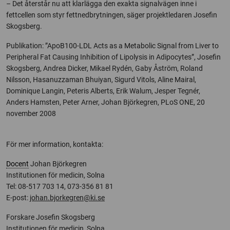
– Det återstår nu att klarlägga den exakta signalvägen inne i
fettcellen som styr fettnedbrytningen, säger projektledaren Josefin
Skogsberg.
Publikation: ”ApoB100-LDL Acts as a Metabolic Signal from Liver to
Peripheral Fat Causing Inhibition of Lipolysis in Adipocytes”, Josefin
Skogsberg, Andrea Dicker, Mikael Rydén, Gaby Åström, Roland
Nilsson, Hasanuzzaman Bhuiyan, Sigurd Vitols, Aline Mairal,
Dominique Langin, Peteris Alberts, Erik Walum, Jesper Tegnér,
Anders Hamsten, Peter Arner, Johan Björkegren, PLoS ONE, 20
november 2008
För mer information, kontakta:
Docent
Johan Björkegren
Institutionen för medicin, Solna
Tel: 08-517 703 14, 073-356 81 81
E-post:
johan.bjorkegren@ki.se
Forskare Josefin Skogsberg
Institutionen för medicin, Solna