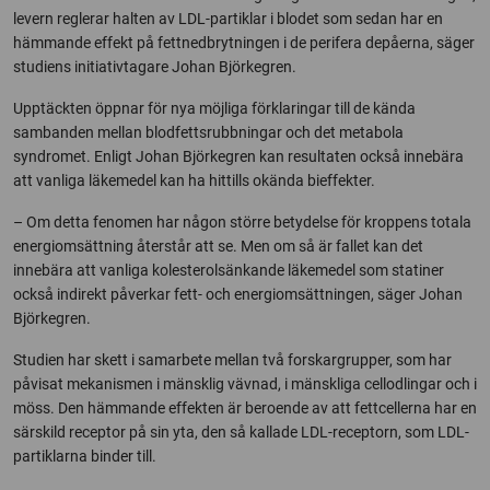
levern reglerar halten av LDL-partiklar i blodet som sedan har en
hämmande effekt på fettnedbrytningen i de perifera depåerna, säger
studiens initiativtagare Johan Björkegren.
Upptäckten öppnar för nya möjliga förklaringar till de kända
sambanden mellan blodfettsrubbningar och det metabola
syndromet. Enligt Johan Björkegren kan resultaten också innebära
att vanliga läkemedel kan ha hittills okända bieffekter.
– Om detta fenomen har någon större betydelse för kroppens totala
energiomsättning återstår att se. Men om så är fallet kan det
innebära att vanliga kolesterolsänkande läkemedel som statiner
också indirekt påverkar fett- och energiomsättningen, säger Johan
Björkegren.
Studien har skett i samarbete mellan två forskargrupper, som har
påvisat mekanismen i mänsklig vävnad, i mänskliga cellodlingar och i
möss. Den hämmande effekten är beroende av att fettcellerna har en
särskild receptor på sin yta, den så kallade LDL-receptorn, som LDL-
partiklarna binder till.