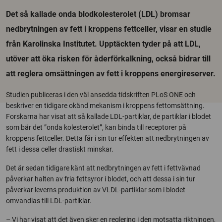
Det så kallade onda blodkolesterolet (LDL) bromsar
nedbrytningen av fett i kroppens fettceller, visar en studie
från Karolinska Institutet. Upptäckten tyder på att LDL,
utöver att öka risken för åderförkalkning, också bidrar till
att reglera omsättningen av fett i kroppens energireserver.
Studien publiceras i den väl ansedda tidskriften PLoS ONE och
beskriver en tidigare okänd mekanism i kroppens fettomsättning.
Forskarna har visat att så kallade LDL-partiklar, de partiklar i blodet
som bär det ”onda kolesterolet”, kan binda till receptorer på
kroppens fettceller. Detta får i sin tur effekten att nedbrytningen av
fett i dessa celler drastiskt minskar.
Det är sedan tidigare känt att nedbrytningen av fett i fettvävnad
påverkar halten av fria fettsyror i blodet, och att dessa i sin tur
påverkar leverns produktion av VLDL-partiklar som i blodet
omvandlas till LDL-partiklar.
– Vi har visat att det även sker en reglering i den motsatta riktningen,