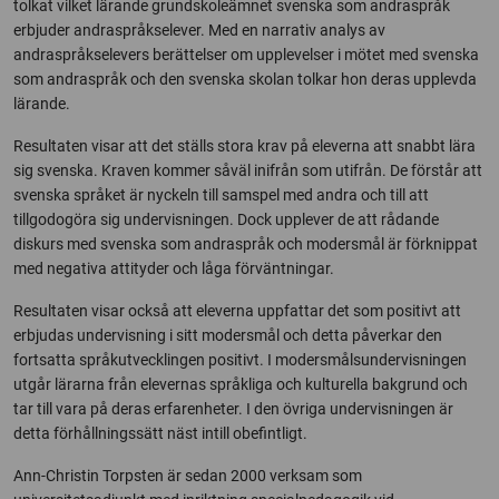
tolkat vilket lärande grundskoleämnet svenska som andraspråk
erbjuder andraspråkselever. Med en narrativ analys av
andraspråkselevers berättelser om upplevelser i mötet med svenska
som andraspråk och den svenska skolan tolkar hon deras upplevda
lärande.
Resultaten visar att det ställs stora krav på eleverna att snabbt lära
sig svenska. Kraven kommer såväl inifrån som utifrån. De förstår att
svenska språket är nyckeln till samspel med andra och till att
tillgodogöra sig undervisningen. Dock upplever de att rådande
diskurs med svenska som andraspråk och modersmål är förknippat
med negativa attityder och låga förväntningar.
Resultaten visar också att eleverna uppfattar det som positivt att
erbjudas undervisning i sitt modersmål och detta påverkar den
fortsatta språkutvecklingen positivt. I modersmålsundervisningen
utgår lärarna från elevernas språkliga och kulturella bakgrund och
tar till vara på deras erfarenheter. I den övriga undervisningen är
detta förhållningssätt näst intill obefintligt.
Ann-Christin Torpsten är sedan 2000 verksam som