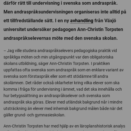
därför rätt till undervisning i svenska som andraspråk.
Men andraspråksundervisningen organiseras inte alltid på
ett tillfredställande sätt. I en ny
avhandling
från Växjö
universitet undersöker pedagogen Ann-Christin Torpsten
andraspråkselevernas möte med den svenska skolan.
– Jag ville studera andraspråkselevers pedagogiska praktik vid
språkliga möten och min utgångspunkt var den obligatoriska
skolans utbildning, säger Ann-Christin Torpsten. I praktiken
uppfattas ofta svenska som andraspråk som en enklare variant av
svenska som förstaspråk eller som ett stödämne till andra
skolämnen. Det råder också oklarheter kring vilka elever som ska
komma i fråga för undervisning i ämnet, vad det ska innehålla och
hur betygssättning av andraspråkselever och svenska som
andraspråk ska göras. Elever med utländsk bakgrund når i mindre
utsträckning än elever med inhemsk bakgrund målen både när det
gäller grund- och gymnasieskolan.
Ann-Christin Torpsten har med hjälp av en läroplanshistorisk analys