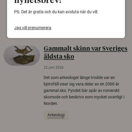
nyhetsbrev!
från Försvarshögskolan med deltagare i fyra
PS. Det är gratis och du kan avsluta när du vill.
europeiska länder.
Säkerhetspolitik
Jag vill prenumerera
Gammalt skinn var Sveriges
äldsta sko
22 juni 2026
Det som arkeologer länge trodde var en
björnfäll visar sig vara delar av en 2000 år
gammal sko. Fyndet bär spår av romerskt
skomode och beskrivs som mycket ovanligt i
Norden.
Arkeologi