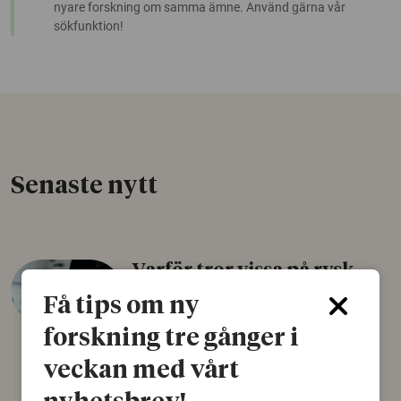
nyare forskning om samma ämne. Använd gärna vår
sökfunktion!
Senaste nytt
Varför tror vissa på rysk
desinformation?
Få tips om ny
30 juli 2026
forskning tre gånger i
Personer som är mer benägna att tro på
veckan med vårt
konspirationsteorier är ofta mer mottagliga
för rysk desinformation. Det visar en studie