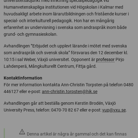
universitetsadjunkt med inriktning specialpedagogik vid
Humanvetenskapliga institutionen vid Högskolan i Kalmar med
huvudsakligt arbete inom lärarutbildningen och fristående kurser i
special- och interkulturell pedagogik. Hon har en mångårig
erfarenhet av undervisning i svenska som andraspråk inom både
grund- och gymnasieskolan.
Avhandlingen ”Erbjudet och upplevt lärande i mötet med svenska
som andraspråk och svensk skola” försvaras den 12 december kl.
10:15 i sal Weber, Växjö universitet. Opponent är
professor
Pirjo
Lahdenperä, Mångkulturellt Centrum, Fittja gård.
Kontaktinformation
För mer information kontakta Ann-Christin Torpsten på telefon 0480
446127 eller e-post:
ann-christin.torpsten@hik.se
Avhandlingen går att beställa genom Kerstin Brodén, Växjö
University Press, telefon: 0470-70 82 67 eller e-post:
vup@vxu.se
.
warning
Denna artikel är några år gammal och det kan finnas