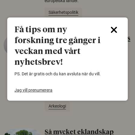
europeiska länder.
Säkerhetspolitik
Få tips om ny
Gammalt skinn var Sveriges
forskning tre gånger i
äldsta sko
veckan med vårt
22 juni 2026
nyhetsbrev!
Det som arkeologer länge trodde var en
PS. Det är gratis och du kan avsluta när du vill.
björnfäll visar sig vara delar av en 2000 år
gammal sko. Fyndet bär spår av romerskt
skomode och beskrivs som mycket ovanligt i
Jag vill prenumerera
Norden.
Arkeologi
Så mycket eklandskap