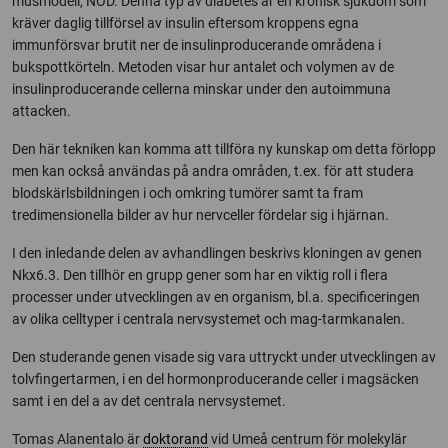
musmodell, NOD. Denna typ av diabetes är en kronisk sjukdom som
kräver daglig tillförsel av insulin eftersom kroppens egna
immunförsvar brutit ner de insulinproducerande områdena i
bukspottkörteln. Metoden visar hur antalet och volymen av de
insulinproducerande cellerna minskar under den autoimmuna
attacken.
Den här tekniken kan komma att tillföra ny kunskap om detta förlopp
men kan också användas på andra områden, t.ex. för att studera
blodskärlsbildningen i och omkring tumörer samt ta fram
tredimensionella bilder av hur nervceller fördelar sig i hjärnan.
I den inledande delen av avhandlingen beskrivs kloningen av genen
Nkx6.3. Den tillhör en grupp gener som har en viktig roll i flera
processer under utvecklingen av en organism, bl.a. specificeringen
av olika celltyper i centrala nervsystemet och mag-tarmkanalen.
Den studerande genen visade sig vara uttryckt under utvecklingen av
tolvfingertarmen, i en del hormonproducerande celler i magsäcken
samt i en del a av det centrala nervsystemet.
Tomas Alanentalo är
doktorand
vid Umeå centrum för molekylär