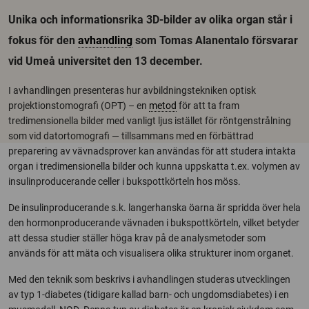
Unika och informationsrika 3D-bilder av olika organ står i
fokus för den
avhandling
som Tomas Alanentalo försvarar
vid Umeå universitet den 13 december.
I avhandlingen presenteras hur avbildningstekniken optisk
projektionstomografi (OPT) – en
metod
för att ta fram
tredimensionella bilder med vanligt ljus istället för röntgenstrålning
som vid datortomografi — tillsammans med en förbättrad
preparering av vävnadsprover kan användas för att studera intakta
organ i tredimensionella bilder och kunna uppskatta t.ex. volymen av
insulinproducerande celler i bukspottkörteln hos möss.
De insulinproducerande s.k. langerhanska öarna är spridda över hela
den hormonproducerande vävnaden i bukspottkörteln, vilket betyder
att dessa studier ställer höga krav på de analysmetoder som
används för att mäta och visualisera olika strukturer inom organet.
Med den teknik som beskrivs i avhandlingen studeras utvecklingen
av typ 1-diabetes (tidigare kallad barn- och ungdomsdiabetes) i en