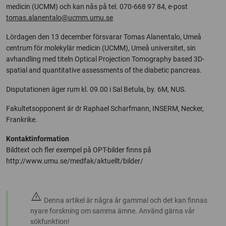
medicin (UCMM) och kan nås på tel. 070-668 97 84, e-post
tomas.alanentalo@ucmm.umu.se
Lördagen den 13 december försvarar Tomas Alanentalo, Umeå
centrum för molekylär medicin (UCMM), Umeå universitet, sin
avhandling med titeln Optical Projection Tomography based 3D-
spatial and quantitative assessments of the diabetic pancreas.
Disputationen äger rum kl. 09.00 i Sal Betula, by. 6M, NUS.
Fakultetsopponent är dr Raphael Scharfmann, INSERM, Necker,
Frankrike.
Kontaktinformation
Bildtext och fler exempel på OPT-bilder finns på
http://www.umu.se/medfak/aktuellt/bilder/
warning
Denna artikel är några år gammal och det kan finnas
nyare forskning om samma ämne. Använd gärna vår
sökfunktion!