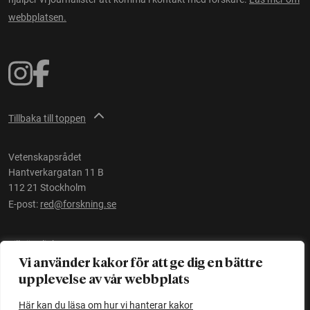
webbplatsen.
Tillbaka till toppen
Vetenskapsrådet
Hantverkargatan 11 B
112 21 Stockholm
E-post:
red@forskning.se
Tillgänglighet
Vi använder kakor för att ge dig en bättre
upplevelse av vår webbplats
Ett initiativ av
Vetenskapsrådet
Här kan du läsa om hur vi hanterar kakor