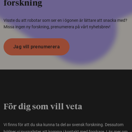
forskning
Visste du att robotar som ser en i ögonen är lättare att snacka med?
Missa ingen ny forskning, prenumerera på vårt nyhetsbrev!
Jag vill prenumerera
För dig som vill veta
Vi finns för att du ska kunna ta del av svensk forskning. Dessutom
hjälper vi journalister att komma i kontakt med forskare.
Läs mer om