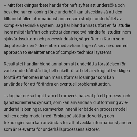
– Mitt forskningsarbete har därför haft syftet att undersöka och
beskriva hur en lösning för e-underhåll kan utvecklas så att den
tillhandahåller informationstjänster som stödjer underhållet av
komplexa tekniska system. Jag har bland annat utfört en
fallstudie
inom militär luftfart och stöttat den med två mindre fallstudier inom
sjukvårdssektorn och processindustrin, säger Ramin Karim som
disputerade den 2 december med avhandlingen A service-oriented
approach to eMaintenance of complex technical systems.
Resultatet handlar bland annat om att underlätta förståelsen för
vad e-underhåll står för, helt enkelt för att det är viktigt att verkligen
förstå ett fenomen innan man utformar lösningar som kan
användas för att förändra en eventuell problemsituation.
– Jag har också tagit fram ett ramverk, baserat på ett process- och
tjänsteorienteras synsätt, som kan användas vid utformning av e-
underhållslösningar. Ramverket innehåller både en processmodell
och en designmodell med förslag på stöttande verktyg och
teknologier som kan användas för att utveckla informationstjänster
som är relevanta för underhållsprocessens aktörer.