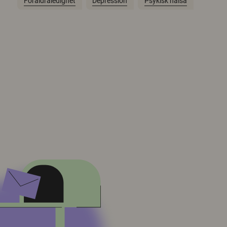
Föräldraledighet
Depression
Psykisk hälsa