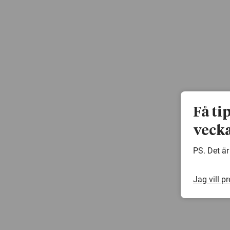
Få ti
vecka
PS. Det är
Jag vill p