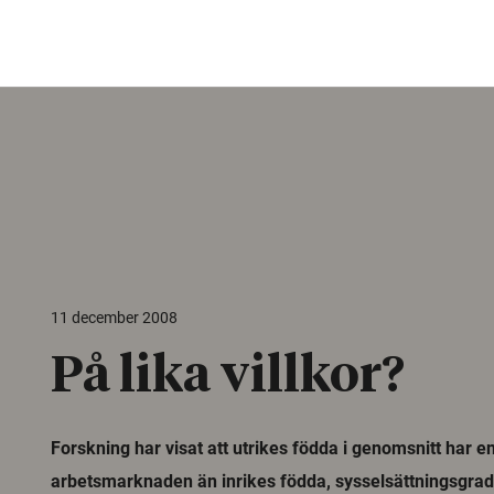
11 december 2008
På lika villkor?
Forskning har visat att utrikes födda i genomsnitt har e
arbetsmarknaden än inrikes födda, sysselsättningsgrad