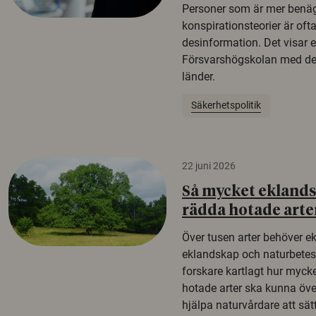
Personer som är mer benäg
konspirationsteorier är oft
desinformation. Det visar e
Försvarshögskolan med del
länder.
Säkerhetspolitik
22 juni 2026
Så mycket eklandsk
rädda hotade arte
Över tusen arter behöver e
eklandskap och naturbetesma
forskare kartlagt hur mycke
hotade arter ska kunna öv
hjälpa naturvårdare att sätta