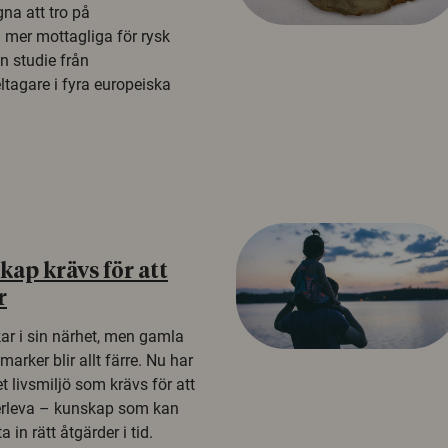
na att tro på
a mer mottagliga för rysk
n studie från
tagare i fyra europeiska
ap krävs för att
r
kar i sin närhet, men gamla
rker blir allt färre. Nu har
t livsmiljö som krävs för att
erleva – kunskap som kan
 in rätt åtgärder i tid.