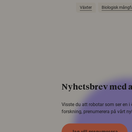
Växter
Biologisk mångf
Nyhetsbrev med a
Visste du att robotar som ser en 
forskning, prenumerera på vårt ny
Jag vill prenumerera