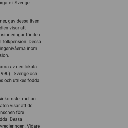
gare i Sverige
ner, gav dessa även
dien visar att
nsioneringar för den
ll folkpension. Dessa
tningsnivåerna inom
sion.
arna av den lokala
1990) i Sverige och
es och utrikes födda
tsinkomster mellan
taten visar att de
anschen före
födda. Dessa
vregleringen. Vidare