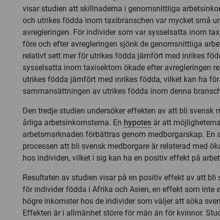
visar studien att skillnaderna i genomsnittliga arbetsink
och utrikes födda inom taxibranschen var mycket små un
avregleringen. För individer som var sysselsatta inom t
före och efter avregleringen sjönk de genomsnittliga arb
relativt sett mer för utrikes födda jämfört med inrikes föd
sysselsatta inom taxisektorn ökade efter avregleringen rel
utrikes födda jämfört med inrikes födda, vilket kan ha fö
sammansättningen av utrikes födda inom denna bransch
Den tredje studien undersöker effekten av att bli svensk
årliga arbetsinkomsterna. En
hypotes
är att möjlighetern
arbetsmarknaden förbättras genom medborgarskap. En a
processen att bli svensk medborgare är relaterad med ök
hos individen, vilket i sig kan ha en positiv effekt på arb
Resultaten av studien visar på en positiv effekt av att b
för individer födda i Afrika och Asien, en effekt som inte e
högre inkomster hos de individer som väljer att söka sv
Effekten är i allmänhet större för män än för kvinnor. Stud