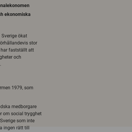
onalekonomen
 och ekonomiska
 Sverige ökat
förhållandevis stor
ar fastställt att
igheter och
.
formen 1979, som
ländska medborgare
r om social trygghet
 Sverige som inte
ngen rätt till