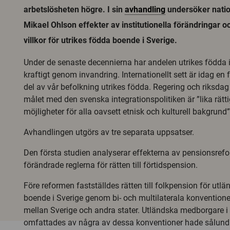
arbetslösheten högre. I sin
avhandling
undersöker nati
Mikael Ohlson effekter av institutionella förändringar
villkor för utrikes födda boende i Sverige.
Under de senaste decennierna har andelen utrikes födda i
kraftigt genom invandring. Internationellt sett är idag en 
del av vår befolkning utrikes födda. Regering och riksdag h
målet med den svenska integrationspolitiken är ”lika rätt
möjligheter för alla oavsett etnisk och kulturell bakgrund”
Avhandlingen utgörs av tre separata uppsatser.
Den första studien analyserar effekterna av pensionsre
förändrade reglerna för rätten till förtidspension.
Före reformen fastställdes rätten till folkpension för ut
boende i Sverige genom bi- och multilaterala konventione
mellan Sverige och andra stater. Utländska medborgare i
omfattades av några av dessa konventioner hade sålunda i