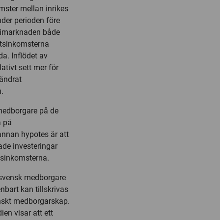
omster mellan inrikes
der perioden före
aximarknaden både
etsinkomsterna
da. Inflödet av
ativt sett mer för
rändrat
.
 medborgare på de
a på
nnan hypotes är att
ade investeringar
etsinkomsterna.
li svensk medborgare
nbart kan tillskrivas
enskt medborgarskap.
ien visar att ett