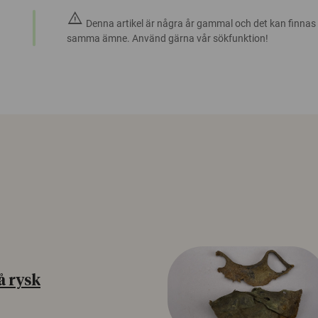
warning
Denna artikel är några år gammal och det kan finnas
samma ämne. Använd gärna vår sökfunktion!
å rysk