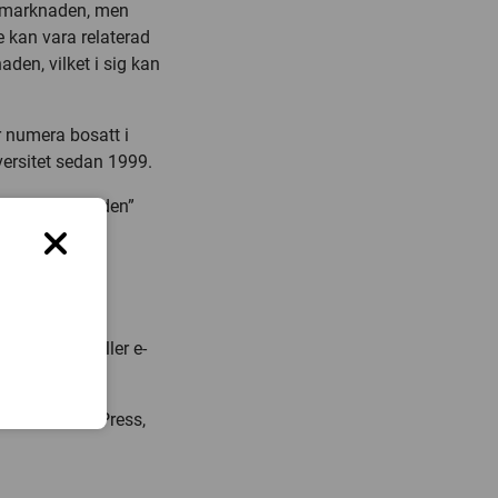
tsmarknaden, men
 kan vara relaterad
den, vilket i sig kan
 numera bosatt i
ersitet sedan 1999.
Change in Sweden”
iversitet.
tet.
470-708761 eller e-
ö University Press,