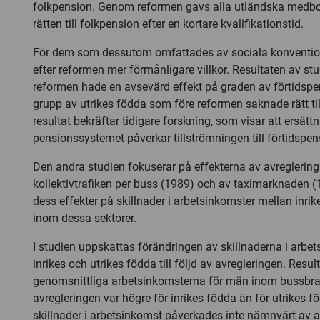
folkpension. Genom reformen gavs alla utländska medbor
rätten till folkpension efter en kortare kvalifikationstid.
För dem som dessutom omfattades av sociala konventio
efter reformen mer förmånligare villkor. Resultaten av stu
reformen hade en avsevärd effekt på graden av förtidspe
grupp av utrikes födda som före reformen saknade rätt ti
resultat bekräftar tidigare forskning, som visar att ersät
pensionssystemet påverkar tillströmningen till förtidspen
Den andra studien fokuserar på effekterna av avreglering
kollektivtrafiken per buss (1989) och av taximarknaden (
dess effekter på skillnader i arbetsinkomster mellan inrik
inom dessa sektorer.
I studien uppskattas förändringen av skillnaderna i arbe
inrikes och utrikes födda till följd av avregleringen. Resul
genomsnittliga arbetsinkomsterna för män inom bussbr
avregleringen var högre för inrikes födda än för utrikes 
skillnader i arbetsinkomst påverkades inte nämnvärt av a