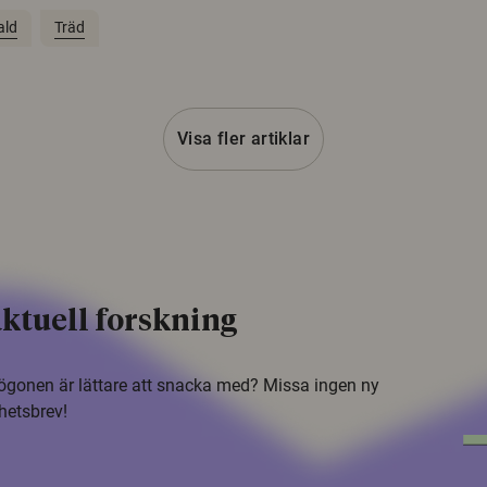
ald
Träd
Visa fler artiklar
ktuell forskning
i ögonen är lättare att snacka med? Missa ingen ny
hetsbrev!