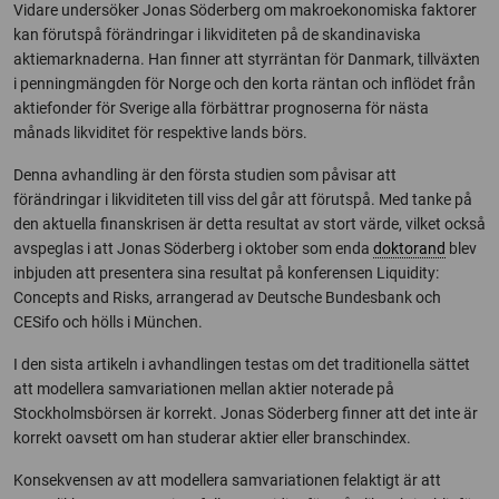
Vidare undersöker Jonas Söderberg om makroekonomiska faktorer
kan förutspå förändringar i likviditeten på de skandinaviska
aktiemarknaderna. Han finner att styrräntan för Danmark, tillväxten
i penningmängden för Norge och den korta räntan och inflödet från
aktiefonder för Sverige alla förbättrar prognoserna för nästa
månads likviditet för respektive lands börs.
Denna avhandling är den första studien som påvisar att
förändringar i likviditeten till viss del går att förutspå. Med tanke på
den aktuella finanskrisen är detta resultat av stort värde, vilket också
avspeglas i att Jonas Söderberg i oktober som enda
doktorand
blev
inbjuden att presentera sina resultat på konferensen Liquidity:
Concepts and Risks, arrangerad av Deutsche Bundesbank och
CESifo och hölls i München.
I den sista artikeln i avhandlingen testas om det traditionella sättet
att modellera samvariationen mellan aktier noterade på
Stockholmsbörsen är korrekt. Jonas Söderberg finner att det inte är
korrekt oavsett om han studerar aktier eller branschindex.
Konsekvensen av att modellera samvariationen felaktigt är att