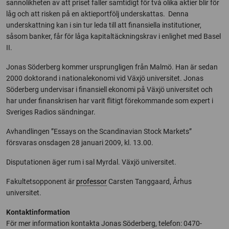
sannolikheten av att priset faller samtidigt för två olika aktier blir för
låg och att risken på en aktieportfölj underskattas. Denna
underskattning kan i sin tur leda till att finansiella institutioner,
såsom banker, får för låga kapitaltäckningskrav i enlighet med Basel
II.
Jonas Söderberg kommer ursprungligen från Malmö. Han är sedan
2000 doktorand i nationalekonomi vid Växjö universitet. Jonas
Söderberg undervisar i finansiell ekonomi på Växjö universitet och
har under finanskrisen har varit flitigt förekommande som expert i
Sveriges Radios sändningar.
Avhandlingen ”Essays on the Scandinavian Stock Markets”
försvaras onsdagen 28 januari 2009, kl. 13.00.
Disputationen äger rum i sal Myrdal. Växjö universitet.
Fakultetsopponent är
professor
Carsten Tanggaard, Århus
universitet.
Kontaktinformation
För mer information kontakta Jonas Söderberg, telefon: 0470-