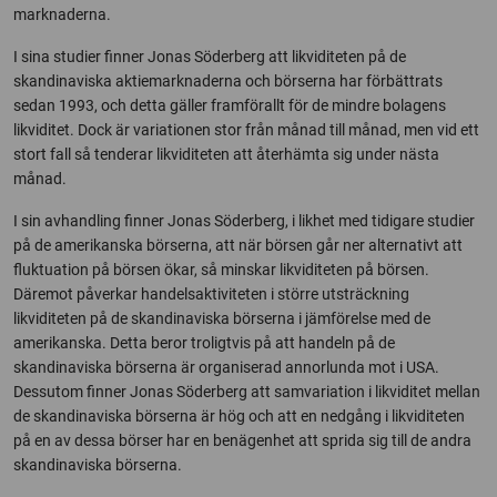
marknaderna.
I sina studier finner Jonas Söderberg att likviditeten på de
skandinaviska aktiemarknaderna och börserna har förbättrats
sedan 1993, och detta gäller framförallt för de mindre bolagens
likviditet. Dock är variationen stor från månad till månad, men vid ett
stort fall så tenderar likviditeten att återhämta sig under nästa
månad.
I sin avhandling finner Jonas Söderberg, i likhet med tidigare studier
på de amerikanska börserna, att när börsen går ner alternativt att
fluktuation på börsen ökar, så minskar likviditeten på börsen.
Däremot påverkar handelsaktiviteten i större utsträckning
likviditeten på de skandinaviska börserna i jämförelse med de
amerikanska. Detta beror troligtvis på att handeln på de
skandinaviska börserna är organiserad annorlunda mot i USA.
Dessutom finner Jonas Söderberg att samvariation i likviditet mellan
de skandinaviska börserna är hög och att en nedgång i likviditeten
på en av dessa börser har en benägenhet att sprida sig till de andra
skandinaviska börserna.