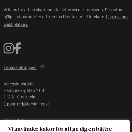
Vi finns för att du ska kunna ta del av svensk forskning. Dessutom
hjälper vi journalister att komma i kontakt med forskare.
Läs mer om
webbplatsen.
Tillbaka till toppen
Vetenskapsrådet
Hantverkargatan 11 B
112 21 Stockholm
E-post:
red@forskning.se
Tillgänglighet
Vi använder kakor för att ge dig en bättre