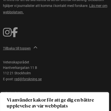
hjälper vi journalister att komma i kontakt med forskare.
Läs mer om
webbplatsen.
Tillbaka till toppen
Vetenskapsrådet
Hantverkargatan 11 B
112 21 Stockholm
E-post:
red@forskning.se
Tillgänglighet
Vi använder kakor för att ge dig en bättre
upplevelse av vår webbplats
Ett initiativ av
Vetenskapsrådet