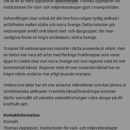
Det är en av flera upptäckter
doktoranden
Thomas Appelqvist vid
Institutionen för växt- och miljövetenskaper gjort i svampvärlden.
Avhandlingen visar också att det inte finns någon tydlig skillnad i
arttätheten mellan södra och norra Sverige. Detta mönster gör
vedsvampen smått unik bland växt- och djurgrupper, där man
vanligtvis finner en högre artrikedom i södra Sverige.
Orsaken till vedsvamparnas mönster i detta avseende är okänt, men
en faktor kan vara att arter med fleråriga fruktkroppar som växer
djupt in i veden ökar mot norra Sverige och mot regioner med ett mer
kontinentalt klimat. Regioner med ett mer oceaniskt klimat har en
högre relativ andel av mer ytligt levande svampar.
Vedens inre delar har ett mer ensartat mikroklimat som kan jämna ut
storklimatiska skillnader. Framtida klimatförändringar kommer
därför sannolikt att påverka vednedbrytningen i våra skogar på ett
kraftfullt sätt.
Kontaktinformation
Kontakt:
Thomas Appelqvist, Institutionen för växt- och miljövetenskaper