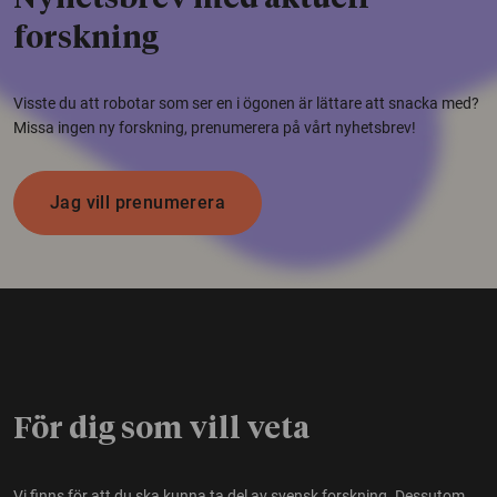
forskning
Visste du att robotar som ser en i ögonen är lättare att snacka med?
Missa ingen ny forskning, prenumerera på vårt nyhetsbrev!
Jag vill prenumerera
För dig som vill veta
Vi finns för att du ska kunna ta del av svensk forskning. Dessutom