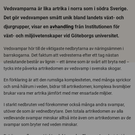
Vedsvamparna är lika artrika i norra som i södra Sverige.
Det gör vedsvampen smått unik bland landets växt- och
djurgrupper, visar en
avhandling
från Institutionen för
växt- och miljövetenskaper vid Göteborgs universitet.
Vedsvampar hör till de viktigaste nedbrytarna av näringsämnen i
barrskogarna. Det faktum att vedresterna efter ett tag nästan
uteslutande består av lignin – ett ämne som är svårt att bryta ned –
tycks inte påverka artrikedomen av vedsvamp i svenska skogar.
En förklaring är att den rumsliga komplexiteten, med många sprickor
och små hålrum i veden, bidrar till artrikedomen; komplexa livsmiljöer
brukar vara mer artrika jämfört med mer ensartade miljöer.
I starkt nedbruten ved förekommer också många andra svampar,
utöver de som är vednedbrytare. Den totala artrikedomen av alla
vedlevande svampar minskar alltså inte även om artrikedomen av de
svampar som bryter ned veden minskar.