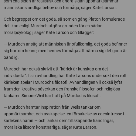
som ena sidan är realistisk och andra sidan uppmärksammar
människans andliga behov och förmåga, säger Kate Larson.
Och begreppet om det goda, så som en gång Platon formulerade
det, kan enligt Murdoch utgöra grunden för en sådan
moralpsykologi, säger Kate Larson och tillägger:
— Murdoch ansåg att människan är ofullkomlig, det goda befinner
sig bortom henne, men hennes förmåga att närma sig det goda är
oändlig.
Murdoch har också skrivit att ”kärlek är kunskap om det
individuella”. I sin avhandling har Kate Larsons undersökt den roll
kärleken spelar i Murdochs filosofi. Avhandlingen vill också lyfta
fram den kreativa påverkan den franske filosofen och religiösa
tänkaren Simone Weil har haft på Murdochs filosofi.
— Murdoch hämtar inspiration från Weils tankar om
uppmärksamhet och avskapelse- en försakelse av egenintresse i
kärlekens namn — och länkar dem till skapande handlingar,
moraliska liksom konstnärliga, säger Kate Larson.