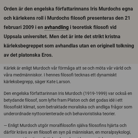
Orden är den engelska författarinnans Iris Murdochs egna
och kärlekens roll i Murdochs filosofi presenteras den 21
februari 2009 i en
avhandling
i teoretisk filosofi vid
Uppsala universitet. Men det är inte det strikt kristna
kärleksbegreppet som avhandlas utan en originell tolkning
av det platonska Eros.
Kärlek är enligt Murdoch vår förmåga att se och möta vår värld och
våra medmänniskor. I hennes filosofi tecknas ett dynamiskt
kärleksbegrepp, säger Kate Larson.
Den engelska författarinnan Iris Murdoch (1919-1999) var också en
betydande filosof, som lyfte fram Platon och det godas idé i ett
filosofiskt klimat, som betraktade moraliska och andliga frågor som
underordnade nyttoorienterade och behavioristiska teorier.
— Enligt Murdoch utgör moralfilosofin själva filosofins hjärta och
därför krävs av en filosofi en syn på människan, en moralpsykologi,