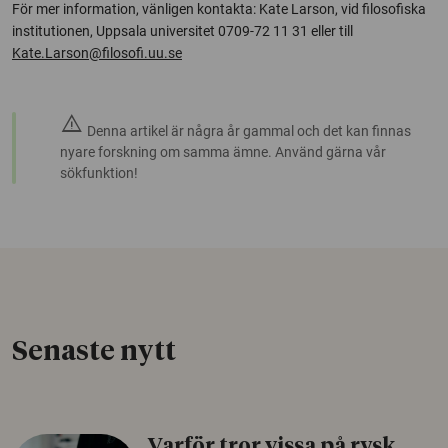
För mer information, vänligen kontakta: Kate Larson, vid filosofiska
institutionen, Uppsala universitet 0709-72 11 31 eller till
Kate.Larson@filosofi.uu.se
warning
Denna artikel är några år gammal och det kan finnas
nyare forskning om samma ämne. Använd gärna vår
sökfunktion!
Senaste nytt
Varför tror vissa på rysk