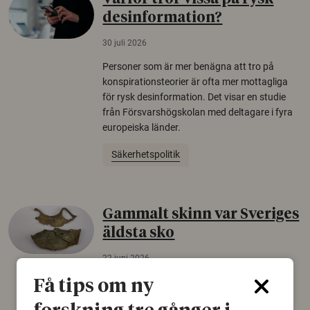
desinformation?
30 juli 2026
Personer som är mer benägna att tro på
konspirationsteorier är ofta mer mottagliga
för rysk desinformation. Det visar en studie
från Försvarshögskolan med deltagare i fyra
europeiska länder.
Säkerhetspolitik
Gammalt skinn var Sveriges
äldsta sko
22 juni 2026
Det som arkeologer länge trodde var en
Få tips om ny
björnfäll visar sig vara delar av en 2000 år