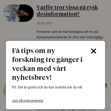
Varför tror vissa på rysk
desinformation?
30 juli 2026
Personer som är mer benägna att tro på
konspirationsteorier är ofta mer mottagliga
för rysk desinformation. Det visar en studie
från Försvarshögskolan med deltagare i fyra
Få tips om ny
europeiska länder.
forskning tre gånger i
Säkerhetspolitik
veckan med vårt
nyhetsbrev!
Gammalt skinn var Sveriges
PS. Det är gratis och du kan avsluta när du vill.
äldsta sko
22 juni 2026
Jag vill prenumerera
Det som arkeologer länge trodde var en