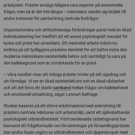
prästyrket. Präster ansågs tidigare vara experter på existentiella
frågor, men så är det inte längre – människor vänder sig istället till
andra instanser för samtal kring centrala livsfrågor.
Organisatoriska och attitydmässiga förändringar parat med en ökad
individualisering har medfört att ett annat psykologiskt mandat för
kyrka och präst har utvecklats. Ett medvetet arbete måste nu
inriktas på att tydliggöra prästens identitet för att bättre möta den
moderna människans existentiella behov och samtidigt ta vara på
den kallelsegrund som är utmärkande för en präst.
– Våra resultat visar att många präster tvivlar på sitt uppdrag och
sin förmåga. Vi ser en ökad existentiell oro och en ökad sårbarhet
och att det finns ett starkt
samband
mellan frågor om kallelsetvivel
och emotionell utmattning, säger Lennart Belfrage.
Studien baseras på ett större enkätmaterial med anknytning till
prästers centrala relationer och arbetsmiljö, samt ett självskattande
psykologiskt utbrändhetstest. Förtroendevalda (arbetsgivare) har
besvarat ett frågeformulär om förväntningar på församlingspräster.
Den andra fasen utgörs av utbrändhetstest och djupintervjuer med