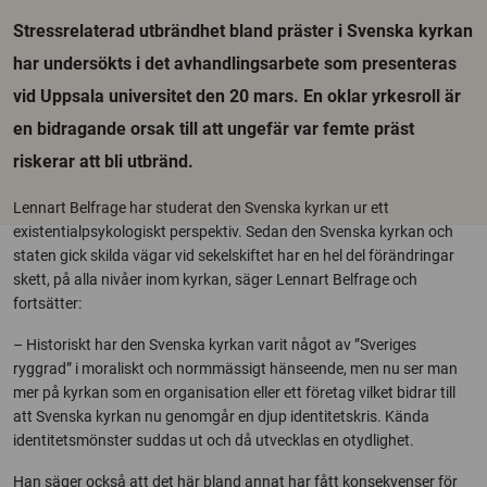
Stressrelaterad utbrändhet bland präster i Svenska kyrkan
har undersökts i det avhandlingsarbete som presenteras
vid Uppsala universitet den 20 mars. En oklar yrkesroll är
en bidragande orsak till att ungefär var femte präst
riskerar att bli utbränd.
Lennart Belfrage har studerat den Svenska kyrkan ur ett
existentialpsykologiskt perspektiv. Sedan den Svenska kyrkan och
staten gick skilda vägar vid sekelskiftet har en hel del förändringar
skett, på alla nivåer inom kyrkan, säger Lennart Belfrage och
fortsätter:
– Historiskt har den Svenska kyrkan varit något av ”Sveriges
ryggrad” i moraliskt och normmässigt hänseende, men nu ser man
mer på kyrkan som en organisation eller ett företag vilket bidrar till
att Svenska kyrkan nu genomgår en djup identitetskris. Kända
identitetsmönster suddas ut och då utvecklas en otydlighet.
Han säger också att det här bland annat har fått konsekvenser för