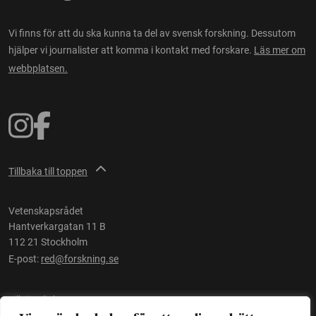
Vi finns för att du ska kunna ta del av svensk forskning. Dessutom
hjälper vi journalister att komma i kontakt med forskare.
Läs mer om
webbplatsen.
Tillbaka till toppen
Vetenskapsrådet
Hantverkargatan 11 B
112 21 Stockholm
E-post:
red@forskning.se
Tillgänglighet