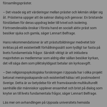
församlingspräster.
– Det visade sig att värderingar mellan präster och lekmän skiljer sig
åt. Prästerna uppger att de saknar dialog och gensvar. En bristande
förståelsen för deras uppdrag leder till tvivel och isolering.
Förtroendevalda önskar i första hand en socialt aktiv präst som
besöker sjuka och gamla, säger Lennart Belfrage.
Hans rekommendationer är att prästutbildningar medvetet bör
inriktas på ett existentiellt förhållningssätt som tydligt tar fasta på
livets fundamentala frågor. Särskilt viktigt är att inkludera
majoriteten av medlemmar som aldrig eller sällan besöker kyrkan,
det vill säga dem som pliktskyldigast betalar sin kyrkoavgift.
– Den religionspsykologiska forskningen i Uppsala har i olika projekt
betonat meningsskapande och existentiell hälsa i ett postmodernt
Sverige. Detta är av betydelse för ett framväxande multikulturellt
samhälle där människor upplever ensamhet och brist på dialog som
knyter an till livets fundamentala frågor, säger Lennart Belfrage.
Läs mer om avhandlingen på Uppsala universitets hemsida