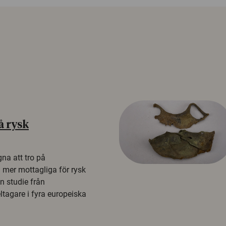
å rysk
na att tro på
a mer mottagliga för rysk
n studie från
tagare i fyra europeiska