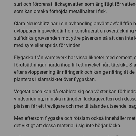
surt och förorenat läckagevatten som är giftigt för vatte
som kan orsaka förhöjda metallhalter i fisk.
Clara Neuschütz har i sin avhandling använt avfall från
avloppsreningsverk där hon konstruerat en övertäckning
sulfidrika gruvsanden mot yttre påverkan så att den inte
med syre eller sprids för vinden.
Flygaska från värmeverk har vissa likheter med cement, o
förutsättningar härda ihop till ett mycket hårt tätskikt. 
efter avloppsrening är näringsrik och kan ge näring åt de
planteras i slamskiktet över flygaskan.
Vegetationen kan då etablera sig och växter kan förhindr
vindspridning, minska mängden läckagevatten och dessuto
platsen får ett trevligare och mer tilltalande utseende. s
Men eftersom flygaska och rötslam också innehåller meta
det viktigt att dessa material i sig inte börjar läcka.