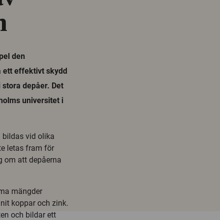
n
mpel den
ett effektivt skydd
 stora depåer. Det
holms universitet i
bildas vid olika
e letas fram för
ig om att depåerna
orma mängder
nnit koppar och zink.
en och bildar ett