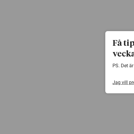
Få ti
vecka
PS. Det är
Jag vill p