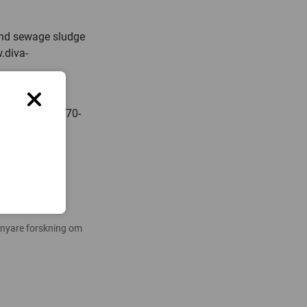
 and sewage sludge
.diva-
ersitet, tfn: 070-
 nyare forskning om