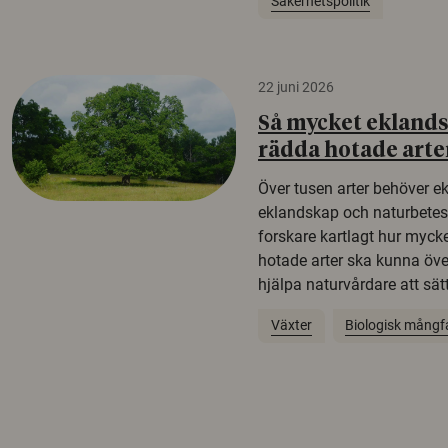
Säkerhetspolitik
22 juni 2026
Så mycket eklandsk
rädda hotade arte
Över tusen arter behöver e
eklandskap och naturbetesma
forskare kartlagt hur mycke
hotade arter ska kunna öv
hjälpa naturvårdare att sätta
Växter
Biologisk mångf