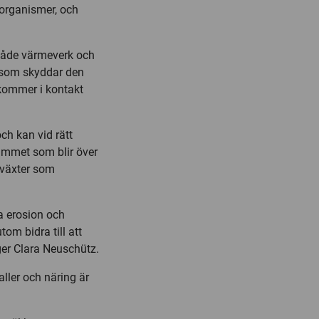
norganismer, och
 både värmeverk och
 som skyddar den
 kommer i kontakt
ch kan vid rätt
Slammet som blir över
 växter som
a erosion och
m bidra till att
äger Clara Neuschütz.
ller och näring är