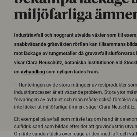
miljöfarliga ämne
Industriavfall och noggrant utvalda växter som till exe
snabbväxande gräsväxten rörflen kan tillsammans bilda 
mot läckage av tungmetaller då gruvavfall slutförvaras i
visar Clara Neuschütz, botaniska institutionen vid Stock
en
avhandling
som nyligen lades fram.
– Hanteringen av de stora mängder av restprodukter som 
industriprocesser är ett växande problem. Stora ytor måst
förvaringen av avfallet och man måste också försäkra s
inte läcker ut miljöfarliga ämnen, säger Clara Neuschütz.
Ett exempel på avfall som måste tas om hand är de en
sulfidrik sand som bildas efter det att gruvindustrin utvu
Om inte sanden täcks över reagerar den med luft och vatt