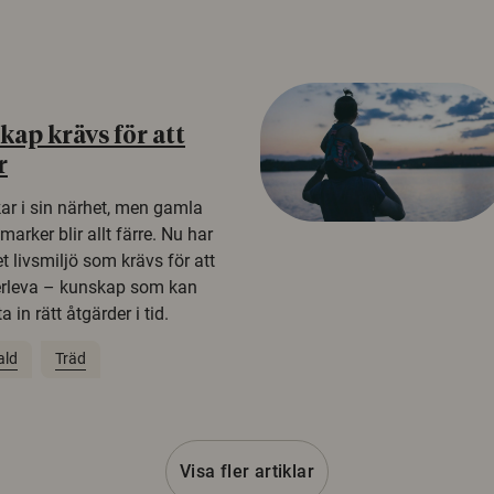
ap krävs för att
r
kar i sin närhet, men gamla
rker blir allt färre. Nu har
t livsmiljö som krävs för att
erleva – kunskap som kan
 in rätt åtgärder i tid.
ald
Träd
Visa fler artiklar