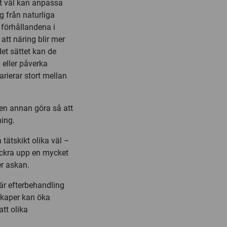
rt väl kan anpassa
ig från naturliga
 förhållandena i
att näring blir mer
det sättet kan de
 eller påverka
rierar stort mellan
 en annan göra så att
ning.
tätskikt olika väl –
uckra upp en mycket
r askan.
här efterbehandling
skaper kan öka
att olika