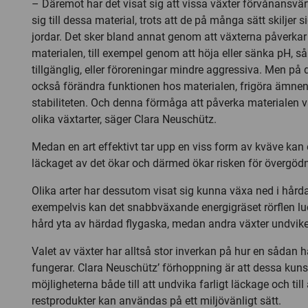
– Däremot har det visat sig att vissa växter förvånansvä
sig till dessa material, trots att de på många sätt skiljer s
jordar. Det sker bland annat genom att växterna påverkar
materialen, till exempel genom att höja eller sänka pH, så 
tillgänglig, eller föroreningar mindre aggressiva. Men på 
också förändra funktionen hos materialen, frigöra ämnen
stabiliteten. Och denna förmåga att påverka materialen va
olika växtarter, säger Clara Neuschütz.
Medan en art effektivt tar upp en viss form av kväve kan
läckaget av det ökar och därmed ökar risken för övergöd
Olika arter har dessutom visat sig kunna växa ned i hårda 
exempelvis kan det snabbväxande energigräset rörflen l
hård yta av härdad flygaska, medan andra växter undvike
Valet av växter har alltså stor inverkan på hur en sådan 
fungerar. Clara Neuschütz’ förhoppning är att dessa kun
möjligheterna både till att undvika farligt läckage och till 
restprodukter kan användas på ett miljövänligt sätt.