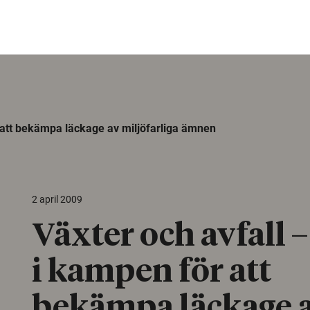
 att bekämpa läckage av miljöfarliga ämnen
2 april 2009
Växter och avfall 
i kampen för att
bekämpa läckage 