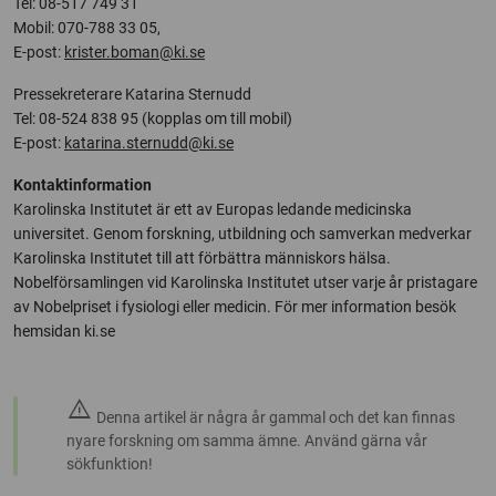
Tel: 08-517 749 31
Mobil: 070-788 33 05,
E-post:
krister.boman@ki.se
Pressekreterare Katarina Sternudd
Tel: 08-524 838 95 (kopplas om till mobil)
E-post:
katarina.sternudd@ki.se
Kontaktinformation
Karolinska Institutet är ett av Europas ledande medicinska
universitet. Genom forskning, utbildning och samverkan medverkar
Karolinska Institutet till att förbättra människors hälsa.
Nobelförsamlingen vid Karolinska Institutet utser varje år pristagare
av Nobelpriset i fysiologi eller medicin. För mer information besök
hemsidan ki.se
warning
Denna artikel är några år gammal och det kan finnas
nyare forskning om samma ämne. Använd gärna vår
sökfunktion!