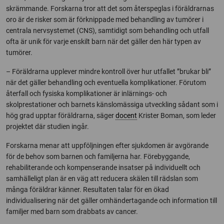
skrämmande. Forskarna tror att det som återspeglas i föräldrarnas
oro är de risker som är förknippade med behandling av tumörer i
centrala nervsystemet (CNS), samtidigt som behandling och utfall
ofta är unik för varje enskilt barn när det gäller den här typen av
tumörer.
– Föräldrarna upplever mindre kontroll över hur utfallet ”brukar bli”
när det gäller behandling och eventuella komplikationer. Förutom
återfall och fysiska komplikationer är inlärnings- och
skolprestationer och barnets känslomässiga utveckling sådant som i
hög grad upptar föräldrarna, säger
docent
Krister Boman, som leder
projektet där studien ingår.
Forskarna menar att uppföljningen efter sjukdomen är avgörande
för de behov som barnen och familjerna har. Förebyggande,
rehabiliterande och kompenserande insatser på individuellt och
samhälleligt plan är en väg att reducera skälen till rädslan som
många föräldrar känner. Resultaten talar för en ökad
individualisering när det gäller omhändertagande och information till
familjer med barn som drabbats av cancer.