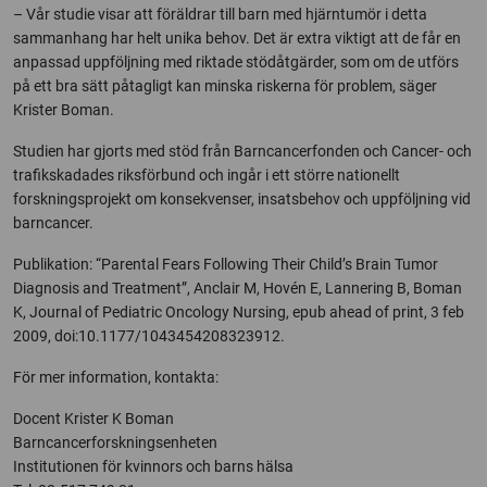
– Vår studie visar att föräldrar till barn med hjärntumör i detta
sammanhang har helt unika behov. Det är extra viktigt att de får en
anpassad uppföljning med riktade stödåtgärder, som om de utförs
på ett bra sätt påtagligt kan minska riskerna för problem, säger
Krister Boman.
Studien har gjorts med stöd från Barncancerfonden och Cancer- och
trafikskadades riksförbund och ingår i ett större nationellt
forskningsprojekt om konsekvenser, insatsbehov och uppföljning vid
barncancer.
Publikation: “Parental Fears Following Their Child’s Brain Tumor
Diagnosis and Treatment”, Anclair M, Hovén E, Lannering B, Boman
K, Journal of Pediatric Oncology Nursing, epub ahead of print, 3 feb
2009, doi:10.1177/1043454208323912.
För mer information, kontakta:
Docent Krister K Boman
Barncancerforskningsenheten
Institutionen för kvinnors och barns hälsa