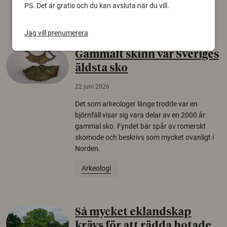
PS. Det är gratis och du kan avsluta när du vill.
Säkerhetspolitik
Jag vill prenumerera
Gammalt skinn var Sveriges
äldsta sko
22 juni 2026
Det som arkeologer länge trodde var en
björnfäll visar sig vara delar av en 2000 år
gammal sko. Fyndet bär spår av romerskt
skomode och beskrivs som mycket ovanligt i
Norden.
Arkeologi
Så mycket eklandskap
krävs för att rädda hotade