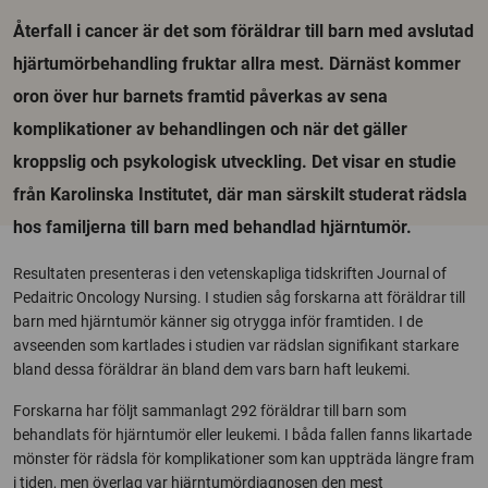
Återfall i cancer är det som föräldrar till barn med avslutad
hjärtumörbehandling fruktar allra mest. Därnäst kommer
oron över hur barnets framtid påverkas av sena
komplikationer av behandlingen och när det gäller
kroppslig och psykologisk utveckling. Det visar en studie
från Karolinska Institutet, där man särskilt studerat rädsla
hos familjerna till barn med behandlad hjärntumör.
Resultaten presenteras i den vetenskapliga tidskriften Journal of
Pedaitric Oncology Nursing. I studien såg forskarna att föräldrar till
barn med hjärntumör känner sig otrygga inför framtiden. I de
avseenden som kartlades i studien var rädslan signifikant starkare
bland dessa föräldrar än bland dem vars barn haft leukemi.
Forskarna har följt sammanlagt 292 föräldrar till barn som
behandlats för hjärntumör eller leukemi. I båda fallen fanns likartade
mönster för rädsla för komplikationer som kan uppträda längre fram
i tiden, men överlag var hjärntumördiagnosen den mest