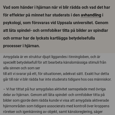
Vad som händer i hjärnan när vi blir rädda och vad det har
för effekter på minnet har studerats i den
avhandling
i
psykologi, som försvaras vid Uppsala universitet. Genom
att låta spindel- och ormfobiker titta på bilder av spindlar
och ormar har de lyckats kartlägga betydelsefulla
processer i hjärnan.
Amygdala är en struktur djupt liggandes i tinningloben, och är
speciellt betydelsefull för att bearbeta känslomässiga stimuli från
alla sinnen och som ser
till att vi svarar på ett, för situationen, adekvat sätt. Exakt hur detta
går till när vi blir rädda har inte studerats tidigare hos oss människor.
– Vi har tittat på hur amygdalas aktivitet samspelade med övriga
delar av hjärnan. Genom att låta spindel- och ormfobiker titta på
bilder som gjorde dem rädda kunde vi visa att amygdala aktiverade
hjärnområden som tidigare associerats med kontroll över kroppens
rörelser och igenkänning av objekt, samt känsloreglering, säger