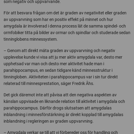
som negativ och uppvarvande.
För att besvara frågan om det är graden av negativitet eller graden
av uppvarvning som har en positiv effekt på minnet och hur
amygdala är involverad i denna process lät de samma spindel- och
ormfobiker titta på bilder av ormar och spindlar och studerade sedan
tinninglobens minnessystem.
– Genom att direkt mäta graden av uppvarvning och negativ
upplevelse kunde vi visa att ju mer aktiv amygdala var, desto mer
upphetsad var man och desto mer aktivitet hade man i
parahippocampus, en sedan tidigare känd minnesstruktur i
tinningloben. Aktiviteten i parahippocampus var i sin tur direkt
relaterad till minnesprestation, säger Fredrik Åhs.
Det gick däremot inte att påvisa att den negativa aspekten av
känslan uppvisade en liknande relation till aktivitet i amygdala och
parahippocampus. Därför drogs slutsatsen att amygdalas
inblandning i minnesförstärkning är direkt kopplad till amygdalas
inblandning i regleringen av graden uppvarvning.
– Amygdala verkar se till att vi förbereder oss för handling och