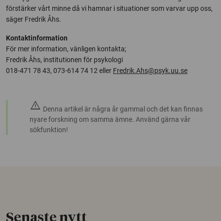
förstärker vårt minne då vi hamnar i situationer som varvar upp oss,
säger Fredrik Åhs.
Kontaktinformation
För mer information, vänligen kontakta;
Fredrik Åhs, institutionen för psykologi
018-471 78 43, 073-614 74 12 eller
Fredrik.Ahs@psyk.uu.se
warning
Denna artikel är några år gammal och det kan finnas
nyare forskning om samma ämne. Använd gärna vår
sökfunktion!
Senaste nytt