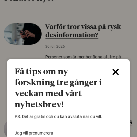
Varför tror vissa på rysk
desinformation?
30 juli 2026
Personer som är mer benägna att tro på
konspirationsteorier är ofta mer mottagliga
Få tips om ny
för rysk desinformation. Det visar en studie
från Försvarshögskolan med deltagare i fyra
forskning tre gånger i
europeiska länder.
veckan med vårt
Säkerhetspolitik
nyhetsbrev!
PS. Det är gratis och du kan avsluta när du vill.
Gammalt skinn var Sveriges
äldsta sko
Jag vill prenumerera