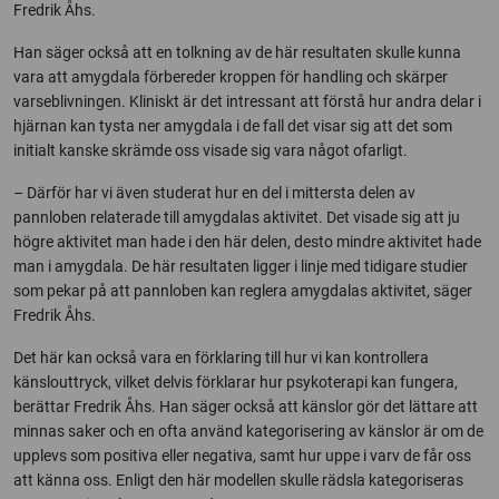
Fredrik Åhs.
Han säger också att en tolkning av de här resultaten skulle kunna
vara att amygdala förbereder kroppen för handling och skärper
varseblivningen. Kliniskt är det intressant att förstå hur andra delar i
hjärnan kan tysta ner amygdala i de fall det visar sig att det som
initialt kanske skrämde oss visade sig vara något ofarligt.
– Därför har vi även studerat hur en del i mittersta delen av
pannloben relaterade till amygdalas aktivitet. Det visade sig att ju
högre aktivitet man hade i den här delen, desto mindre aktivitet hade
man i amygdala. De här resultaten ligger i linje med tidigare studier
som pekar på att pannloben kan reglera amygdalas aktivitet, säger
Fredrik Åhs.
Det här kan också vara en förklaring till hur vi kan kontrollera
känslouttryck, vilket delvis förklarar hur psykoterapi kan fungera,
berättar Fredrik Åhs. Han säger också att känslor gör det lättare att
minnas saker och en ofta använd kategorisering av känslor är om de
upplevs som positiva eller negativa, samt hur uppe i varv de får oss
att känna oss. Enligt den här modellen skulle rädsla kategoriseras