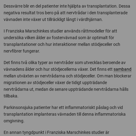
Dessvärre blir en del patienter inte hjälpta av transplantation. Dessa
negativa resultat tros bero på att nervtrådar i den transplanterade
vävnaden inte växer ut tillräckligt långt i värdhjärnan.
I Franziska Marschinkes studier används råttmodeller för att
undersöka vilken ålder av fostervävnad som är optimalt för
transplantationer och hur interaktioner mellan stödjeceller och
nervfibrer fungerar.
Det finns två olika typer av nervtråder som utvecklas beroende av
vävnadens ålder och hur stödjecellerna växer. Det finns ett
samband
mellan utväxten av nervtrådarna och stödjeceller. Om man blockerar
migrationen av stödjeceller växer de tidigt uppträdande
nervtrådarna ut, medan de senare uppträdande nervtrådarna hålls
tillbaka.
Parkinsonsjuka patienter har ett inflammatoriskt påslag och vid
transplantation implanteras vävnaden till denna inflammatoriska
omgivning.
En annan tyngdpunkt i Franziska Marschinkes studier är