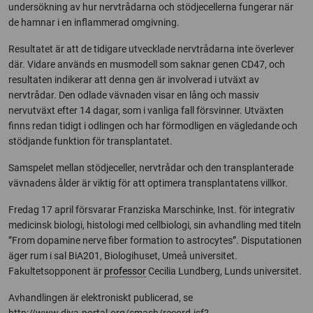
undersökning av hur nervtrådarna och stödjecellerna fungerar när
de hamnar i en inflammerad omgivning.
Resultatet är att de tidigare utvecklade nervtrådarna inte överlever
där. Vidare används en musmodell som saknar genen CD47, och
resultaten indikerar att denna gen är involverad i utväxt av
nervtrådar. Den odlade vävnaden visar en lång och massiv
nervutväxt efter 14 dagar, som i vanliga fall försvinner. Utväxten
finns redan tidigt i odlingen och har förmodligen en vägledande och
stödjande funktion för transplantatet.
Samspelet mellan stödjeceller, nervtrådar och den transplanterade
vävnadens ålder är viktig för att optimera transplantatens villkor.
Fredag 17 april försvarar Franziska Marschinke, Inst. för integrativ
medicinsk biologi, histologi med cellbiologi, sin avhandling med titeln
”From dopamine nerve fiber formation to astrocytes”. Disputationen
äger rum i sal BiA201, Biologihuset, Umeå universitet.
Fakultetsopponent är
professor
Cecilia Lundberg, Lunds universitet.
Avhandlingen är elektroniskt publicerad, se