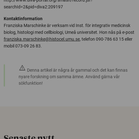
http://www.diva-portal.org/smash/record.jsf?
searchId=2&pid=diva2:209197
Kontaktinformation
Franziska Marschinke är verksam vid Inst. för integrativ medicinsk
biolog, histologi med cellbiologi, Umeå universitet. Hon nås på e-post
franziska.marschinke@histocel.umu.se
, telefon 090-786 63 15 eller
mobil 073-09 26 83.
warning
Denna artikel är några år gammal och det kan finnas
nyare forskning om samma ämne. Använd gärna vår
sökfunktion!
Senaste nytt