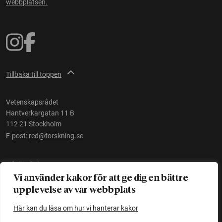
webbplatsen.
Tillbaka till toppen
Vetenskapsrådet
Hantverkargatan 11 B
112 21 Stockholm
E-post:
red@forskning.se
Tillgänglighet
Vi använder kakor för att ge dig en bättre
upplevelse av vår webbplats
Ett initiativ av
Vetenskapsrådet
Här kan du läsa om hur vi hanterar kakor