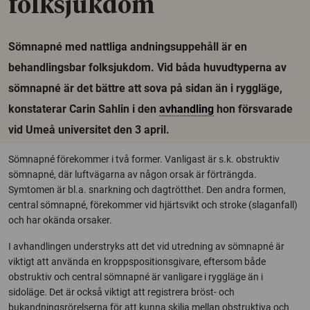
folksjukdom
Sömnapné med nattliga andningsuppehåll är en
behandlingsbar folksjukdom. Vid båda huvudtyperna av
sömnapné är det bättre att sova på sidan än i ryggläge,
konstaterar Carin Sahlin i den
avhandling
hon försvarade
vid Umeå universitet den 3 april.
Sömnapné förekommer i två former. Vanligast är s.k. obstruktiv
sömnapné, där luftvägarna av någon orsak är förträngda.
Symtomen är bl.a. snarkning och dagtrötthet. Den andra formen,
central sömnapné, förekommer vid hjärtsvikt och stroke (slaganfall)
och har okända orsaker.
I avhandlingen understryks att det vid utredning av sömnapné är
viktigt att använda en kroppspositionsgivare, eftersom både
obstruktiv och central sömnapné är vanligare i ryggläge än i
sidoläge. Det är också viktigt att registrera bröst- och
bukandningsrörelserna för att kunna skilja mellan obstruktiva och