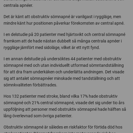
centrala apnéer.
Det är känt att obstruktiv sömnapné är vanligast i ryggläge, men
mindre känt hur positionen påverkar förekomsten av central apné.
I en delstudie på 20 patienter med hjärtsvikt och central sömnapné
framkom att de hade nästan dubbelt så många centrala apnéer i
ryggläge jämfört med sidoläge, vilket är ett nytt fynd.
I en annan delstudie på undersöktes 44 patienter med obstruktiv
sömnapné med och utan individuellt utformad sömntandställning
för att dra fram underkäken och underlätta andningen. Det visade
sig att antalet sömnapnéer minskade med tandställning och att
sömnkvaliteten förbättrades.
Hos 132 patienter med stroke, bland vilka 17% hade obstruktiv
sömnapné och 21% central sömnapné, visade det sig under tio års
uppföljning att personer med obstruktiv sömnapné hade hälften så
lång överlevnad som övriga patienter.
Obstruktiv sömnapné är således en riskfaktor för förtida död hos