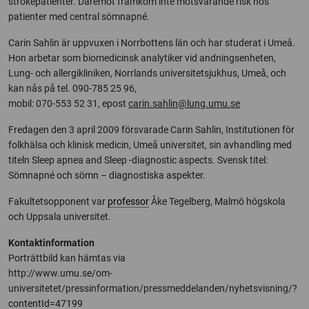
strokepatienter. Däremot framkom inte motsvarande risk hos
patienter med central sömnapné.
Carin Sahlin är uppvuxen i Norrbottens län och har studerat i Umeå.
Hon arbetar som biomedicinsk analytiker vid andningsenheten,
Lung- och allergikliniken, Norrlands universitetsjukhus, Umeå, och
kan nås på tel. 090-785 25 96,
mobil: 070-553 52 31, epost
carin.sahlin@lung.umu.se
Fredagen den 3 april 2009 försvarade Carin Sahlin, Institutionen för
folkhälsa och klinisk medicin, Umeå universitet, sin avhandling med
titeln Sleep apnea and Sleep -diagnostic aspects. Svensk titel:
Sömnapné och sömn – diagnostiska aspekter.
Fakultetsopponent var
professor
Åke Tegelberg, Malmö högskola
och Uppsala universitet.
Kontaktinformation
Porträttbild kan hämtas via
http://www.umu.se/om-
universitetet/pressinformation/pressmeddelanden/nyhetsvisning/?
contentId=47199