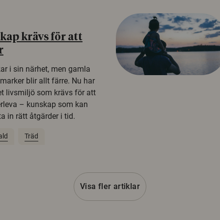
ap krävs för att
r
kar i sin närhet, men gamla
rker blir allt färre. Nu har
t livsmiljö som krävs för att
erleva – kunskap som kan
 in rätt åtgärder i tid.
ald
Träd
Visa fler artiklar