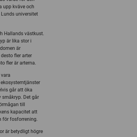
a upp kväve och
 Lunds universitet
h Hallands västkust.
 är lika stor i
kedomen är
desto fler arter
o fler är arterna.
 vara
a ekosystemtjänster
lvis går att öka
v småkryp. Det går
örmågan till
kens kapacitet att
för fosforrening.
r är betydligt högre