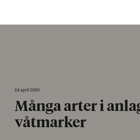
24 april 2009
Många arter i anla
våtmarker