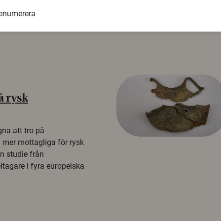
renumerera
å rysk
na att tro på
a mer mottagliga för rysk
n studie från
tagare i fyra europeiska