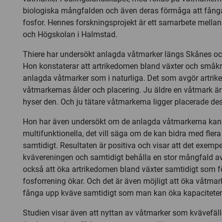
biologiska mångfalden och även deras förmåga att fång
fosfor. Hennes forskningsprojekt är ett samarbete mellan
och Högskolan i Halmstad.
Thiere har undersökt anlagda våtmarker längs Skånes oc
Hon konstaterar att artrikedomen bland växter och småkryp
anlagda våtmarker som i naturliga. Det som avgör artri
våtmarkernas ålder och placering. Ju äldre en våtmark är 
hyser den. Och ju tätare våtmarkerna ligger placerade dest
Hon har även undersökt om de anlagda våtmarkerna kan
multifunktionella, det vill säga om de kan bidra med fler
samtidigt. Resultaten är positiva och visar att det exempe
kvävereningen och samtidigt behålla en stor mångfald a
också att öka artrikedomen bland växter samtidigt som f
fosforrening ökar. Och det är även möjligt att öka våtmar
fånga upp kväve samtidigt som man kan öka kapaciteten 
Studien visar även att nyttan av våtmarker som kvävefällo