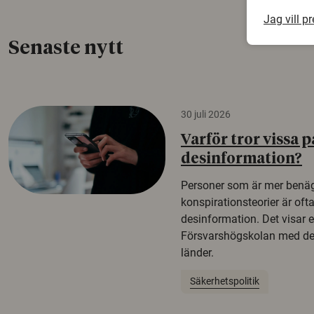
Jag vill p
Senaste nytt
30 juli 2026
Varför tror vissa p
desinformation?
Personer som är mer benäg
konspirationsteorier är oft
desinformation. Det visar e
Försvarshögskolan med del
länder.
Säkerhetspolitik