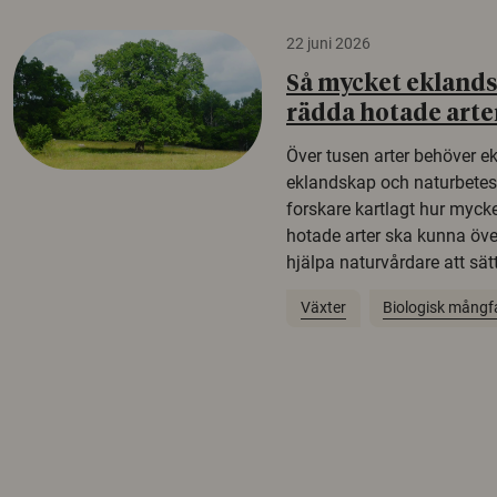
22 juni 2026
Så mycket eklandsk
rädda hotade arte
Över tusen arter behöver e
eklandskap och naturbetesma
forskare kartlagt hur mycke
hotade arter ska kunna öv
hjälpa naturvårdare att sätta
Växter
Biologisk mångf