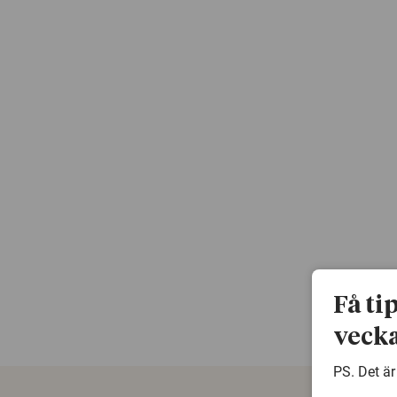
Få ti
vecka
PS. Det är