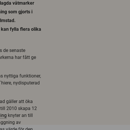
nlagda våtmarker
ing som gjorts i
almstad.
an fylla flera olika
s de senaste
kerna har fått ge
 nyttiga funktioner,
Thiere, nydisputerad
d gäller att öka
 till 2010 skapa 12
ing
knyter an till
läggning av
as värde för den