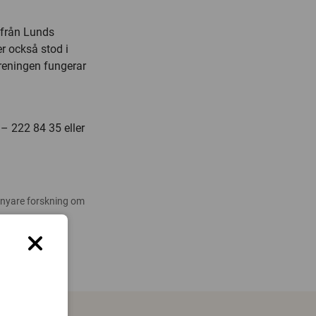
 från Lunds
r också stod i
reningen fungerar
 – 222 84 35 eller
 nyare forskning om