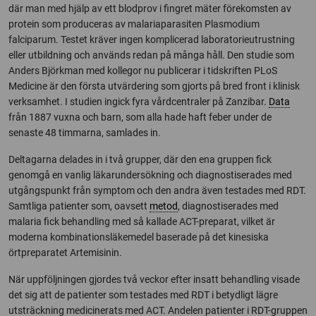
där man med hjälp av ett blodprov i fingret mäter förekomsten av
protein som produceras av malariaparasiten Plasmodium
falciparum. Testet kräver ingen komplicerad laboratorieutrustning
eller utbildning och används redan på många håll. Den studie som
Anders Björkman med kollegor nu publicerar i tidskriften PLoS
Medicine är den första utvärdering som gjorts på bred front i klinisk
verksamhet. I studien ingick fyra vårdcentraler på Zanzibar.
Data
från 1887 vuxna och barn, som alla hade haft feber under de
senaste 48 timmarna, samlades in.
Deltagarna delades in i två grupper, där den ena gruppen fick
genomgå en vanlig läkarundersökning och diagnostiserades med
utgångspunkt från symptom och den andra även testades med RDT.
Samtliga patienter som, oavsett
metod
, diagnostiserades med
malaria fick behandling med så kallade ACT-preparat, vilket är
moderna kombinationsläkemedel baserade på det kinesiska
örtpreparatet Artemisinin.
När uppföljningen gjordes två veckor efter insatt behandling visade
det sig att de patienter som testades med RDT i betydligt lägre
utsträckning medicinerats med ACT. Andelen patienter i RDT-gruppen