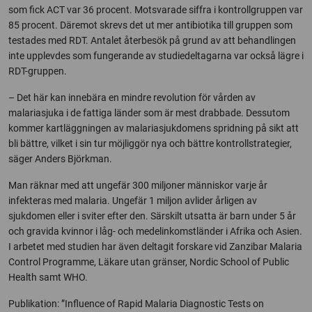
som fick ACT var 36 procent. Motsvarade siffra i kontrollgruppen var
85 procent. Däremot skrevs det ut mer antibiotika till gruppen som
testades med RDT. Antalet återbesök på grund av att behandlingen
inte upplevdes som fungerande av studiedeltagarna var också lägre i
RDT-gruppen.
– Det här kan innebära en mindre revolution för vården av
malariasjuka i de fattiga länder som är mest drabbade. Dessutom
kommer kartläggningen av malariasjukdomens spridning på sikt att
bli bättre, vilket i sin tur möjliggör nya och bättre kontrollstrategier,
säger Anders Björkman.
Man räknar med att ungefär 300 miljoner människor varje år
infekteras med malaria. Ungefär 1 miljon avlider årligen av
sjukdomen eller i sviter efter den. Särskilt utsatta är barn under 5 år
och gravida kvinnor i låg- och medelinkomstländer i Afrika och Asien.
I arbetet med studien har även deltagit forskare vid Zanzibar Malaria
Control Programme, Läkare utan gränser, Nordic School of Public
Health samt WHO.
Publikation: ”Influence of Rapid Malaria Diagnostic Tests on