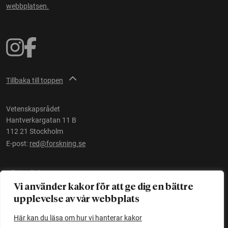
webbplatsen.
Tillbaka till toppen
Vetenskapsrådet
Hantverkargatan 11 B
112 21 Stockholm
E-post:
red@forskning.se
Tillgänglighet
Vi använder kakor för att ge dig en bättre
upplevelse av vår webbplats
Ett initiativ av
Vetenskapsrådet
Här kan du läsa om hur vi hanterar kakor