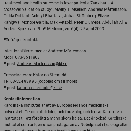
treatment and health outcome in fever patients, Zanzibar – A
crossover validation study”, Mwinyi I. Msellem, Andreas Mårtensson,
Guida Rotllant, Achuyt Bhattarai, Johan Strömberg, Elizeus
Kahigwa, Montse Garcia, Max Petzold, Peter Olumese, Abdullah Ali &
Anders Björkman, PLoS Medicine, vol 6(4), 27 april 2009.
För frågor, kontakta:
Infektionsläkare, med dr Andreas Mårtensson
Mobil: 073-9511808
E-post:
Andreas.Martensson@ki.se
Pressekreterare Katarina Sternudd
Tel: 08-524 838 95 (kopplas om till mobil)
E-post:
katarina.sternudd@ki.se
Kontaktinformation
Karolinska Institutet är ett av Europas ledande medicinska
universitet. Genom utbildning och forskning och bidrar Karolinska
Institutet till att förbättra människors hälsa. Det är också Karolinska
Institutet som årligen utser pristagaren av Nobelpriset i fysiologi eller