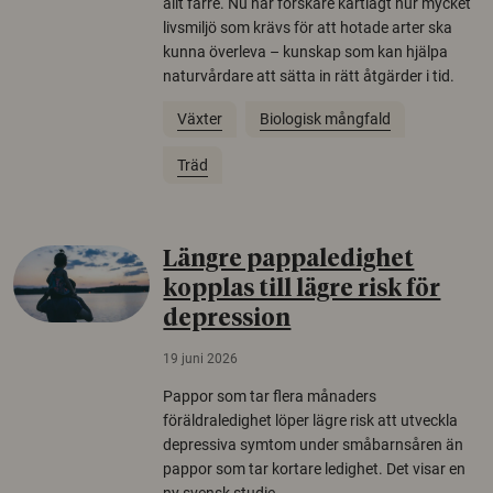
allt färre. Nu har forskare kartlagt hur mycket
livsmiljö som krävs för att hotade arter ska
kunna överleva – kunskap som kan hjälpa
naturvårdare att sätta in rätt åtgärder i tid.
Växter
Biologisk mångfald
Träd
Längre pappaledighet
kopplas till lägre risk för
depression
19 juni 2026
Pappor som tar flera månaders
föräldraledighet löper lägre risk att utveckla
depressiva symtom under småbarnsåren än
pappor som tar kortare ledighet. Det visar en