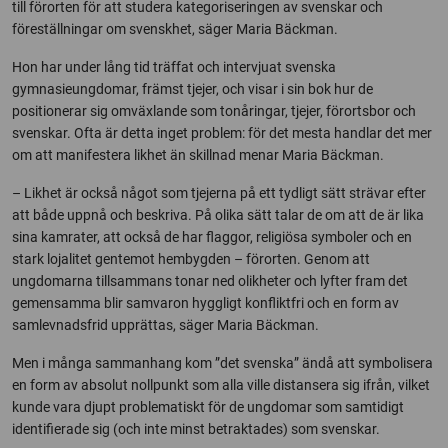
till förorten för att studera kategoriseringen av svenskar och
föreställningar om svenskhet, säger Maria Bäckman.
Hon har under lång tid träffat och intervjuat svenska
gymnasieungdomar, främst tjejer, och visar i sin bok hur de
positionerar sig omväxlande som tonåringar, tjejer, förortsbor och
svenskar. Ofta är detta inget problem: för det mesta handlar det mer
om att manifestera likhet än skillnad menar Maria Bäckman.
– Likhet är också något som tjejerna på ett tydligt sätt strävar efter
att både uppnå och beskriva. På olika sätt talar de om att de är lika
sina kamrater, att också de har flaggor, religiösa symboler och en
stark lojalitet gentemot hembygden – förorten. Genom att
ungdomarna tillsammans tonar ned olikheter och lyfter fram det
gemensamma blir samvaron hyggligt konfliktfri och en form av
samlevnadsfrid upprättas, säger Maria Bäckman.
Men i många sammanhang kom ”det svenska” ändå att symbolisera
en form av absolut nollpunkt som alla ville distansera sig ifrån, vilket
kunde vara djupt problematiskt för de ungdomar som samtidigt
identifierade sig (och inte minst betraktades) som svenskar.