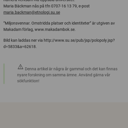
Maria Bäckman nås på tfn 0707-16 13 79, e-post
maria.backman@etnologi.su.se
”Miljonsvennar. Omstridda platser och identiteter” är utgiven av
Makadam förlag, www.makadambok.se.
Bild kan laddas ner via http://www.su.se/pub/jsp/polopoly.jsp?
d=5833&a=62618.
warning
Denna artikel är några år gammal och det kan finnas
nyare forskning om samma ämne. Använd gärna vår
sökfunktion!