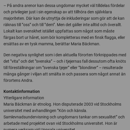
– På andra arenor kan dessa ungdomar mycket väl tilldelas fördelar
och privilegier just i sin egenskap av att tillhöra den självklara
majoriteten. Där kan de utnyttja de inkluderingar som gör att de kan
räknas till ”oss” och till ”dem”. Men det gäller inte alltid och överallt.
Lokalt kan svenskhet istället uppfattas som något som måste
färgas bort ur håret, som bör kompletteras med en finsk flagga, eller
ersättas av en tysk mamma, berättar Maria Bäckman.
Den negativa synlighet som i den aktuella förorten förknippades med
det ”vita” och det ”svenska” – och i tjejernas fall dessutom ofta knöts
till föreställningar om ”svenska tjejer” eller ”blondiner” – resulterade
många gånger i viljan att smälta in och passera som något annat än
förortens Andra.
Kontaktinformation
Ytterligare information
Maria Bäckman är etnolog. Hon disputerade 2003 vid Stockholms
universitet med avhandlingen ”Kön och känsla.
Samlevnadsundervisning och ungdomars tankar om sexualitet” och
arbetade med projektet ovan vid Stockholms universitet. Hon är
numera verksam vid Uppsala universitet.