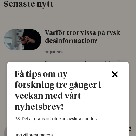
Senaste nytt
Varför tror vissa på rysk
desinformation?
30 juli 2026
Personer som är mer benägna att tro på
konspirationsteorier är ofta mer mottagliga
Få tips om ny
för rysk desinformation. Det visar en studie
från Försvarshögskolan med deltagare i fyra
forskning tre gånger i
europeiska länder.
veckan med vårt
Säkerhetspolitik
nyhetsbrev!
PS. Det är gratis och du kan avsluta när du vill.
Gammalt skinn var Sveriges
äldsta sko
Jag vill prenumerera