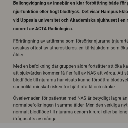
Ballongvidgning av innebär en klar förbättring både för
njurfunktion eller högt blodtryck. Det visar Hampus Ekl
vid Uppsala universitet och Akademiska sjukhuset i en n
numret av ACTA Radiologica.
Förträngning av artärerna som försörjer njurarna (njurar
orsakas oftast av atheroskleros, en kärlsjukdom som ök
ålder.
Med en befolkning där gruppen äldre fortsätter att öka k
att sjukvården kommer få fler fall av NAS att vårda. Att s
blodflöde till njurarna har visats kunna förbättra blodtr
sannolikt minskat risken för hjärtinfarkt och stroke.
Överlevnaden för patienter med NAS är betydligt lägre än
normalbefolkningen i samma ålder. Men den verkliga nytta
normalt blodflöde till njurarna genom kirurgi eller ballon
ifrågasatts av många.