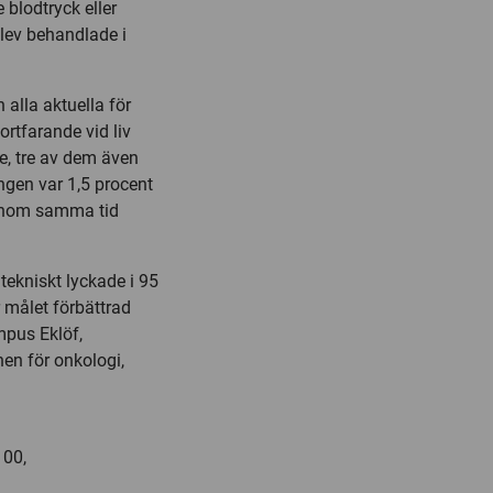
e blodtryck eller
blev behandlade i
alla aktuella för
ortfarande vid liv
re, tre av dem även
ngen var 1,5 procent
 inom samma tid
tekniskt lyckade i 95
 målet förbättrad
mpus Eklöf,
nen för onkologi,
 00,