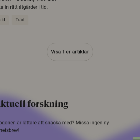
 in rätt åtgärder i tid.
ald
Träd
Visa fler artiklar
ktuell forskning
i ögonen är lättare att snacka med? Missa ingen ny
hetsbrev!