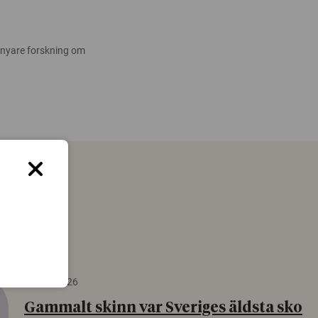
 nyare forskning om
22 juni 2026
Gammalt skinn var Sveriges äldsta sko