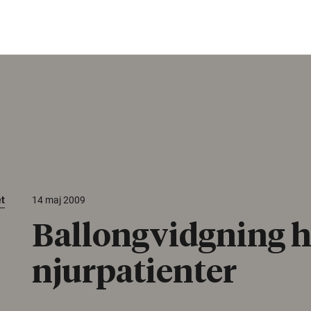
et
14 maj 2009
Ballongvidgning h
njurpatienter