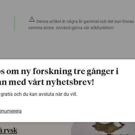
warning
Denna artikel är några år gammal och det kan finnas
samma ämne. Använd gärna vår sökfunktion!
ps om ny forskning tre gånger i
n med vårt nyhetsbrev!
 gratis och du kan avsluta när du vill.
renumerera
å rysk