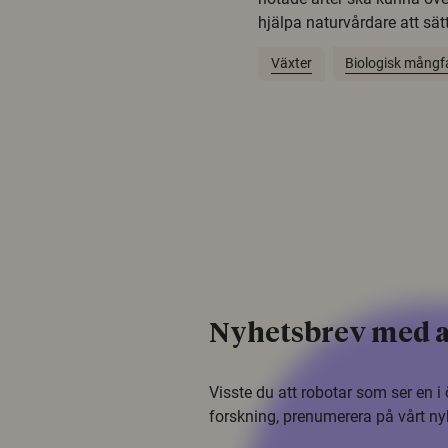
hjälpa naturvårdare att sätta
Växter
Biologisk mångf
Nyhetsbrev med a
Visste du att robotar som ser en 
forskning, prenumerera på vårt ny