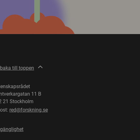
lbaka till toppen
tenskapsrådet
ntverkargatan 11 B
2 21 Stockholm
post:
red@forskning.se
lgänglighet