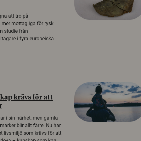
na att tro på
a mer mottagliga för rysk
n studie från
tagare i fyra europeiska
ap krävs för att
r
kar i sin närhet, men gamla
rker blir allt färre. Nu har
t livsmiljö som krävs för att
erleva – kunskap som kan