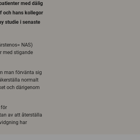
 patienter med dålig
öf och hans kollegor
y studie i senaste
tärstenos= NAS)
ar med stigande
an man förvänta sig
äkerställa normalt
ycket och därigenom
 för
n av att återställa
gvidgning har