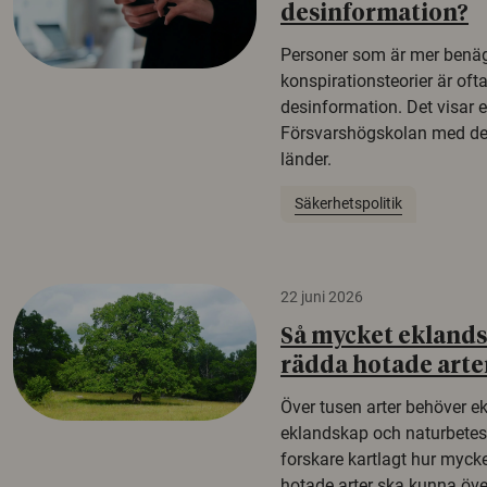
desinformation?
Personer som är mer benäg
konspirationsteorier är oft
desinformation. Det visar e
Försvarshögskolan med del
länder.
Säkerhetspolitik
22 juni 2026
Så mycket eklandsk
rädda hotade arte
Över tusen arter behöver e
eklandskap och naturbetesma
forskare kartlagt hur mycke
hotade arter ska kunna öv