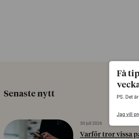
Få ti
vecka
Senaste nytt
PS. Det är
Jag vill p
30 juli 2026
Varför tror vissa p