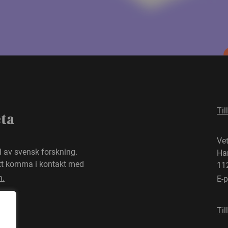
Til
eta
Ve
el av svensk forskning.
Ha
att komma i kontakt med
11
n.
E-
Til