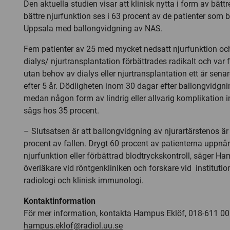
Den aktuella studien visar att klinisk nytta i form av bättr
bättre njurfunktion ses i 63 procent av de patienter som 
Uppsala med ballongvidgning av NAS.
Fem patienter av 25 med mycket nedsatt njurfunktion och 
dialys/ njurtransplantation förbättrades radikalt och var f
utan behov av dialys eller njurtransplantation ett år sena
efter 5 år. Dödligheten inom 30 dagar efter ballongvidgni
medan någon form av lindrig eller allvarig komplikation
sågs hos 35 procent.
– Slutsatsen är att ballongvidgning av njurartärstenos är 
procent av fallen. Drygt 60 procent av patienterna uppnår
njurfunktion eller förbättrad blodtryckskontroll, säger Ha
överläkare vid röntgenkliniken och forskare vid institutio
radiologi och klinisk immunologi.
Kontaktinformation
För mer information, kontakta Hampus Eklöf, 018-611 00
hampus.eklof@radiol.uu.se