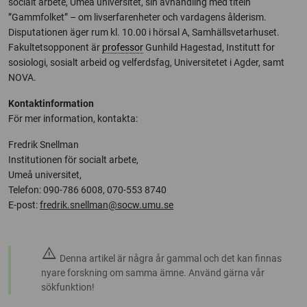
socialt arbete, Umeå universitet, sin avhandling med titeln
”Gammfolket” – om livserfarenheter och vardagens ålderism.
Disputationen äger rum kl. 10.00 i hörsal A, Samhällsvetarhuset.
Fakultetsopponent är
professor
Gunhild Hagestad, Institutt for
sosiologi, sosialt arbeid og velferdsfag, Universitetet i Agder, samt
NOVA.
Kontaktinformation
För mer information, kontakta:
Fredrik Snellman
Institutionen för socialt arbete,
Umeå universitet,
Telefon: 090-786 6008, 070-553 8740
E-post:
fredrik.snellman@socw.umu.se
warning
Denna artikel är några år gammal och det kan finnas
nyare forskning om samma ämne. Använd gärna vår
sökfunktion!