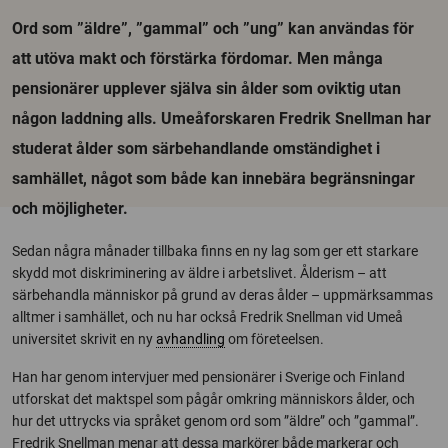
Ord som ”äldre”, ”gammal” och ”ung” kan användas för
att utöva makt och förstärka fördomar. Men många
pensionärer upplever själva sin ålder som oviktig utan
någon laddning alls. Umeåforskaren Fredrik Snellman har
studerat ålder som särbehandlande omständighet i
samhället, något som både kan innebära begränsningar
och möjligheter.
Sedan några månader tillbaka finns en ny lag som ger ett starkare
skydd mot diskriminering av äldre i arbetslivet. Ålderism – att
särbehandla människor på grund av deras ålder – uppmärksammas
alltmer i samhället, och nu har också Fredrik Snellman vid Umeå
universitet skrivit en ny
avhandling
om företeelsen.
Han har genom intervjuer med pensionärer i Sverige och Finland
utforskat det maktspel som pågår omkring människors ålder, och
hur det uttrycks via språket genom ord som ”äldre” och ”gammal”.
Fredrik Snellman menar att dessa markörer både markerar och