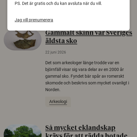
PS. Det är gratis och du kan avsluta när du vill.
Säkerhetspolitik
Jag vill prenumerera
Gammalt skinn var Sveriges
äldsta sko
22 juni 2026
Det som arkeologer länge trodde var en
björnfäll visar sig vara delar av en 2000 år
gammal sko. Fyndet bär spår av romerskt
skomode och beskrivs som mycket ovanligt i
Norden.
Arkeologi
Så mycket eklandskap
krävs för att rädda hotade