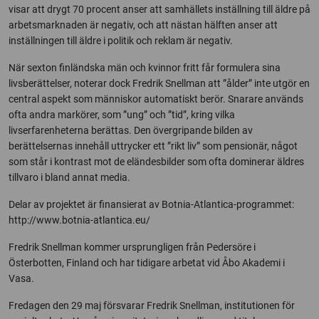
visar att drygt 70 procent anser att samhällets inställning till äldre på
arbetsmarknaden är negativ, och att nästan hälften anser att
inställningen till äldre i politik och reklam är negativ.
När sexton finländska män och kvinnor fritt får formulera sina
livsberättelser, noterar dock Fredrik Snellman att ”ålder” inte utgör en
central aspekt som människor automatiskt berör. Snarare används
ofta andra markörer, som ”ung” och ”tid”, kring vilka
livserfarenheterna berättas. Den övergripande bilden av
berättelsernas innehåll uttrycker ett ”rikt liv” som pensionär, något
som står i kontrast mot de eländesbilder som ofta dominerar äldres
tillvaro i bland annat media.
Delar av projektet är finansierat av Botnia-Atlantica-programmet:
http://www.botnia-atlantica.eu/
Fredrik Snellman kommer ursprungligen från Pedersöre i
Österbotten, Finland och har tidigare arbetat vid Åbo Akademi i
Vasa.
Fredagen den 29 maj försvarar Fredrik Snellman, institutionen för