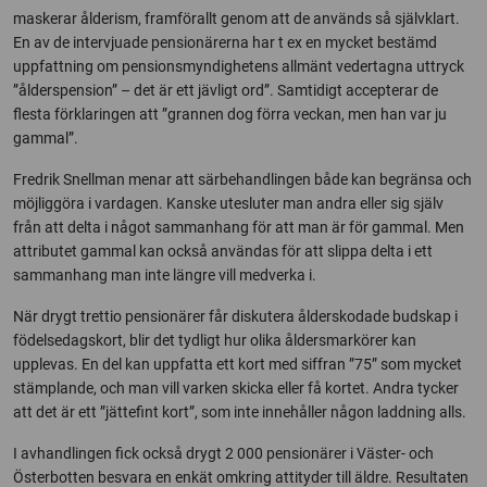
maskerar ålderism, framförallt genom att de används så självklart.
En av de intervjuade pensionärerna har t ex en mycket bestämd
uppfattning om pensionsmyndighetens allmänt vedertagna uttryck
”ålderspension” – det är ett jävligt ord”. Samtidigt accepterar de
flesta förklaringen att ”grannen dog förra veckan, men han var ju
gammal”.
Fredrik Snellman menar att särbehandlingen både kan begränsa och
möjliggöra i vardagen. Kanske utesluter man andra eller sig själv
från att delta i något sammanhang för att man är för gammal. Men
attributet gammal kan också användas för att slippa delta i ett
sammanhang man inte längre vill medverka i.
När drygt trettio pensionärer får diskutera ålderskodade budskap i
födelsedagskort, blir det tydligt hur olika åldersmarkörer kan
upplevas. En del kan uppfatta ett kort med siffran ”75” som mycket
stämplande, och man vill varken skicka eller få kortet. Andra tycker
att det är ett ”jättefint kort”, som inte innehåller någon laddning alls.
I avhandlingen fick också drygt 2 000 pensionärer i Väster- och
Österbotten besvara en enkät omkring attityder till äldre. Resultaten