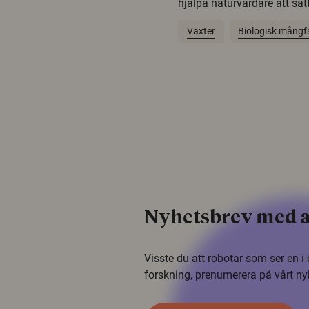
hjälpa naturvårdare att sätta
Växter
Biologisk mångf
Nyhetsbrev med a
Visste du att robotar som ser en 
forskning, prenumerera på vårt ny