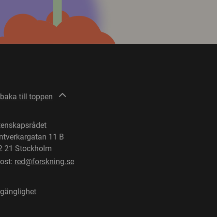
lbaka till toppen
tenskapsrådet
ntverkargatan 11 B
2 21 Stockholm
post:
red@forskning.se
lgänglighet