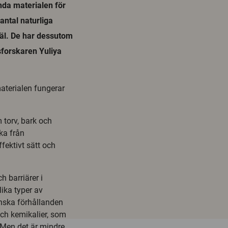
ända materialen för
 antal naturliga
väl. De har dessutom
sforskaren Yuliya
materialen fungerar
 torv, bark och
ka från
fektivt sätt och
h barriärer i
ika typer av
nska förhållanden
 och kemikalier, som
 Men det är mindre