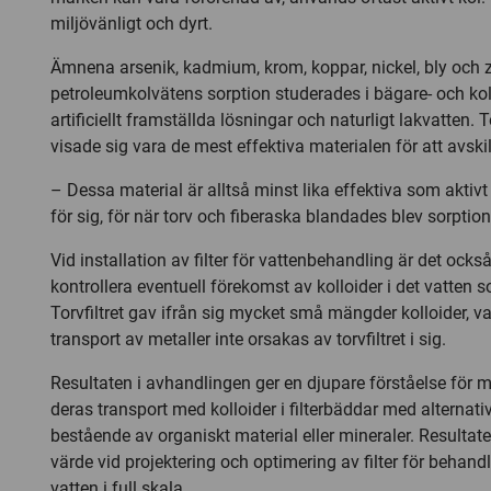
miljövänligt och dyrt.
Ämnena arsenik, kadmium, krom, koppar, nickel, bly och 
petroleumkolvätens sorption studerades i bägare- och k
artificiellt framställda lösningar och naturligt lakvatten. 
visade sig vara de mest effektiva materialen för att avski
– Dessa material är alltså minst lika effektiva som aktivt
för sig, för när torv och fiberaska blandades blev sorptio
Vid installation av filter för vattenbehandling är det också 
kontrollera eventuell förekomst av kolloider i det vatten s
Torvfiltret gav ifrån sig mycket små mängder kolloider, va
transport av metaller inte orsakas av torvfiltret i sig.
Resultaten i avhandlingen ger en djupare förståelse för m
deras transport med kolloider i filterbäddar med alternati
bestående av organiskt material eller mineraler. Resultate
värde vid projektering och optimering av filter för behand
vatten i full skala.