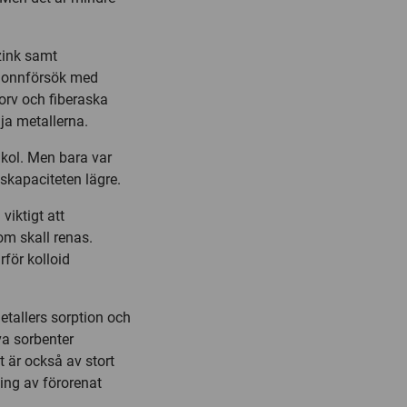
zink samt
olonnförsök med
Torv och fiberaska
lja metallerna.
 kol. Men bara var
nskapaciteten lägre.
viktigt att
om skall renas.
rför kolloid
etallers sorption och
va sorbenter
t är också av stort
ling av förorenat