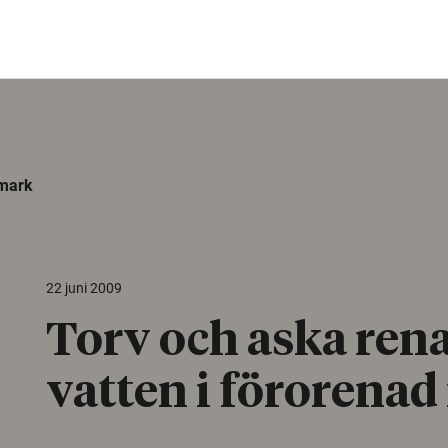
 mark
22 juni 2009
Torv och aska ren
vatten i förorena