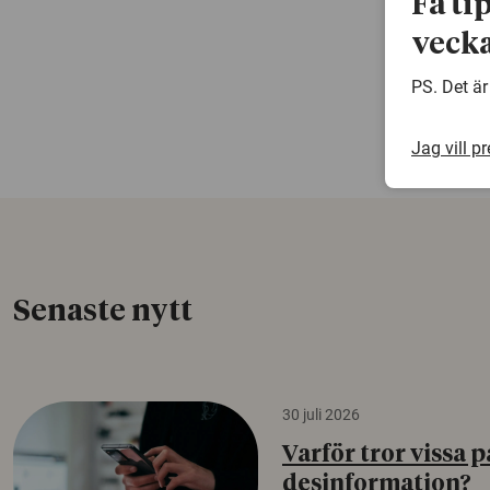
Få ti
vecka
PS. Det är
Jag vill p
Senaste nytt
30 juli 2026
Varför tror vissa p
desinformation?