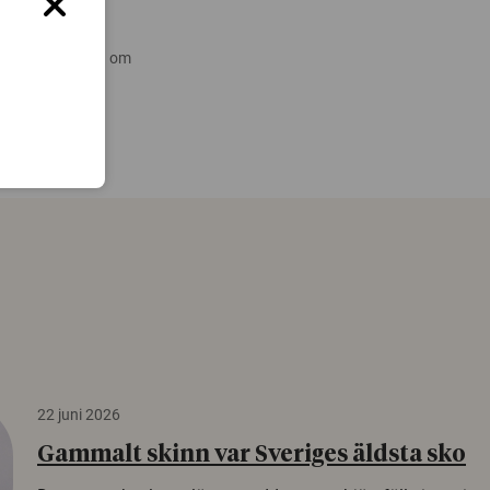
 nyare forskning om
22 juni 2026
Gammalt skinn var Sveriges äldsta sko