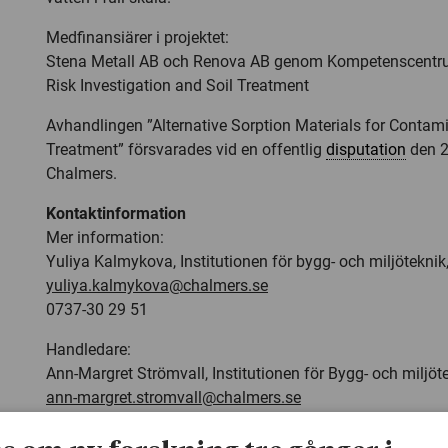
Medfinansiärer i projektet:
Stena Metall AB och Renova AB genom Kompetenscentr
Risk Investigation and Soil Treatment
Avhandlingen ”Alternative Sorption Materials for Contam
Treatment” försvarades vid en offentlig
disputation
den 2
Chalmers.
Kontaktinformation
Mer information:
Yuliya Kalmykova, Institutionen för bygg- och miljöteknik
yuliya.kalmykova@chalmers.se
0737-30 29 51
Handledare:
Ann-Margret Strömvall, Institutionen för Bygg- och miljöt
ann-margret.stromvall@chalmers.se
031-772 86 00