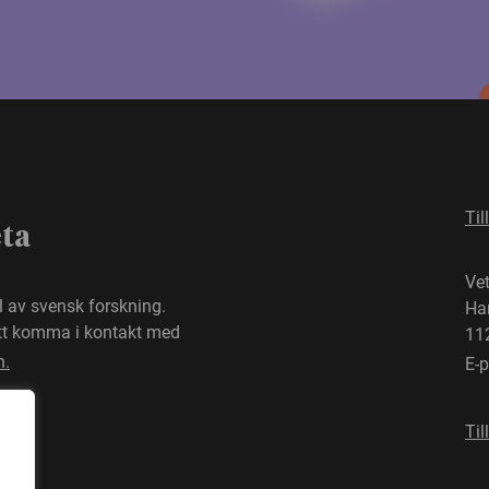
Til
eta
Ve
el av svensk forskning.
Ha
att komma i kontakt med
11
n.
E-
Til