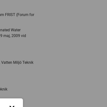
um FRIST (Forum for
inated Water
9 maj, 2009 vid
, Vatten Miljö Teknik
eknik