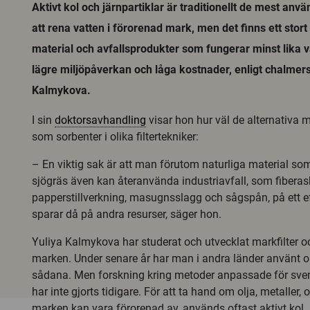
Aktivt kol och järnpartiklar är traditionellt de mest anv
att rena vatten i förorenad mark, men det finns ett stort
material och avfallsprodukter som fungerar minst lika 
lägre miljöpåverkan och låga kostnader, enligt chalmer
Kalmykova.
I sin
doktorsavhandling
visar hon hur väl de alternativa 
som sorbenter i olika filtertekniker:
– En viktig sak är att man förutom naturliga material som
sjögräs även kan återanvända industriavfall, som fiberas
papperstillverkning, masugnsslagg och sågspån, på ett ef
sparar då på andra resurser, säger hon.
Yuliya Kalmykova har studerat och utvecklat markfilter oc
marken. Under senare år har man i andra länder använt ol
sådana. Men forskning kring metoder anpassade för sve
har inte gjorts tidigare. För att ta hand om olja, metaller,
marken kan vara förorenad av, används oftast aktivt kol.