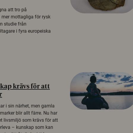
na att tro på
a mer mottagliga för rysk
n studie från
tagare i fyra europeiska
ap krävs för att
r
kar i sin närhet, men gamla
rker blir allt färre. Nu har
t livsmiljö som krävs för att
erleva – kunskap som kan