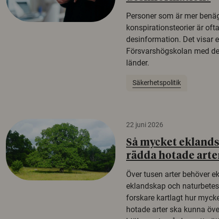
Personer som är mer benäg
konspirationsteorier är oft
desinformation. Det visar e
Försvarshögskolan med del
länder.
Säkerhetspolitik
22 juni 2026
Så mycket eklandsk
rädda hotade arte
Över tusen arter behöver e
eklandskap och naturbetesma
forskare kartlagt hur mycke
hotade arter ska kunna öv