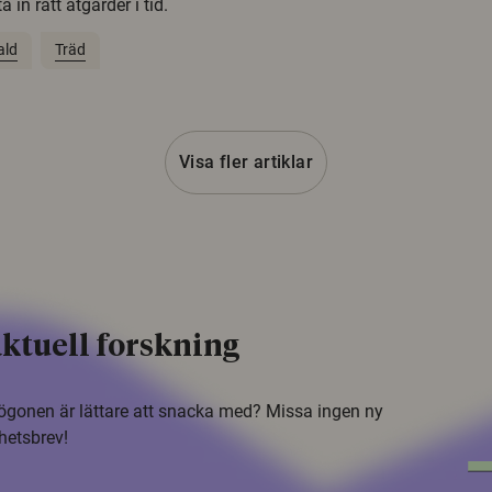
 in rätt åtgärder i tid.
ald
Träd
Visa fler artiklar
ktuell forskning
i ögonen är lättare att snacka med? Missa ingen ny
hetsbrev!