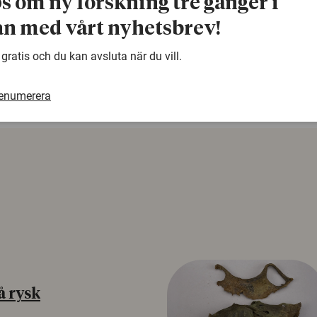
ps om ny forskning tre gånger i
n med vårt nyhetsbrev!
warning
Denna artikel är några år gammal och det kan finnas
samma ämne. Använd gärna vår sökfunktion!
 gratis och du kan avsluta när du vill.
renumerera
å rysk