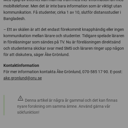
mobiltelefoner. Men det är inte bara information som är viktigt utan
kommunikation. Få studenter, cirka 1 av 10, slutför distansstudier i
Bangladesh.
– Ett av skälen är att det endast förekommit knapphändig eller ingen
kommunikation mellan lärare och studenter. Tidigare spelade läraren
in föreläsningar som sändes på TV. Nu är föreläsningen direktsänd
och studenterna skickar svar med SMS och läraren ringer upp någon
för att diskutera, säger Åke Grönlund.
Kontaktinformation
För mer information kontakta Åke Grönlund, 070-585 17 90. E-post:
ake.gronlund@oru.se
warning
Denna artikel är några år gammal och det kan finnas
nyare forskning om samma ämne. Använd gärna vår
sökfunktion!