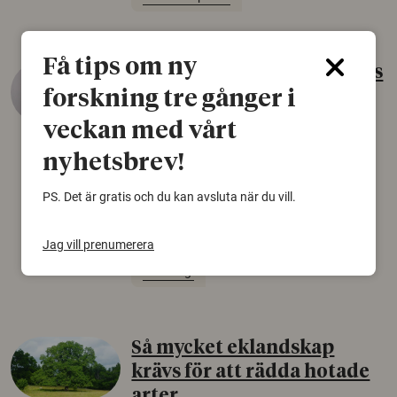
Få tips om ny
Gammalt skinn var Sveriges
äldsta sko
forskning tre gånger i
veckan med vårt
22 juni 2026
Det som arkeologer länge trodde var en
nyhetsbrev!
björnfäll visar sig vara delar av en 2000 år
PS. Det är gratis och du kan avsluta när du vill.
gammal sko. Fyndet bär spår av romerskt
skomode och beskrivs som mycket ovanligt i
Norden.
Jag vill prenumerera
Arkeologi
Så mycket eklandskap
krävs för att rädda hotade
arter