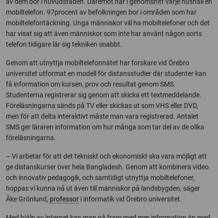
av dem bor i huvudstaden. Däremot har i genomsnitt varje hushåll en
mobiltelefon. 97procent av befolkningen bor i områden som har
mobiltelefontäckning. Unga människor vill ha mobiltelefoner och det
har visat sig att även människor som inte har använt någon sorts
telefon tidigare lär sig tekniken snabbt.
Genom att utnyttja mobiltelefonnätet har forskare vid Örebro
universitet utformat en modell för distansstudier där studenter kan
få information om kursen, prov och resultat genom SMS.
Studenterna registrerar sig genom att skicka ett textmeddelande.
Föreläsningarna sänds på TV eller skickas ut som VHS eller DVD,
men för att delta interaktivt måste man vara registrerad. Antalet
SMS ger läraren information om hur många som tar del av de olika
föreläsningarna.
– Vi arbetar för att det tekniskt och ekonomiskt ska vara möjligt att
ge distanskurser över hela Bangladesh. Genom att kombinera video
och innovativ pedagogik, och samtidigt utnyttja mobiltelefoner,
hoppas vi kunna nå ut även till människor på landsbygden, säger
Åke Grönlund,
professor
i informatik vid Örebro universitet.
Med hjälp av internet kan man nå fram med mer information än med