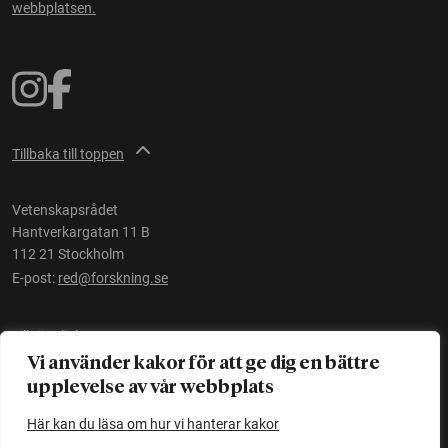
webbplatsen.
Tillbaka till toppen
Vetenskapsrådet
Hantverkargatan 11 B
112 21 Stockholm
E-post:
red@forskning.se
Tillgänglighet
Vi använder kakor för att ge dig en bättre
upplevelse av vår webbplats
Ett initiativ av
Vetenskapsrådet
Här kan du läsa om hur vi hanterar kakor