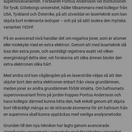
supernovavarianten. Forskaren Pontus Andersson vid Institutionen
för fysik, Göteborgs universitet, håller tillsammans med kollegor från
USA, Tyskland och Österrike, på att utvecklat en laserteknik som kan
skjuta bort irrelevanta isotoper – och på så sätt isolera den mytiska
varianten 182Hf.
På en avancerad nivå handlar det om negativa joner, som är atomer
eller molekyler med en extra elektron. Genom att med laserteknik slå
loss den extra jonen, och samtidigt registrera exakt vid vilken
energimängd detta sker, vet forskarna att olika ämnen binder den
extra elektronen olika hårt.
Med andra ord kan våglängden på en laserstråle väljas så att den
skjuter bort den extra elektronen enbart från vissa grundämnen,
medan joner av andra grundämnen förblir intakta. Om hafniumets
supernovavariant finns på jorden hoppas Pontus Andersson och
hans kollegor därmed kunna hitta den, helt enkelt genom att skjuta
bort tillräckligt många av de störande atomerna för att hafnium från
en supernova skall kunna upptäckas med vanliga analysmetoder.
Grunden till den nya tekniken har lagts genom avancerade