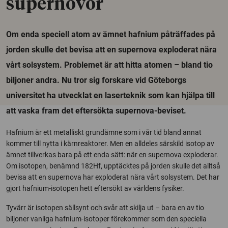
supernovor
Om enda speciell atom av ämnet hafnium påträffades på
jorden skulle det bevisa att en supernova exploderat nära
vårt solsystem. Problemet är att hitta atomen – bland tio
biljoner andra. Nu tror sig forskare vid Göteborgs
universitet ha utvecklat en laserteknik som kan hjälpa till
att vaska fram det eftersökta supernova-beviset.
Hafnium är ett metalliskt grundämne som i vår tid bland annat
kommer till nytta i kärnreaktorer. Men en alldeles särskild isotop av
ämnet tillverkas bara på ett enda sätt: när en supernova exploderar.
Om isotopen, benämnd 182Hf, upptäcktes på jorden skulle det alltså
bevisa att en supernova har exploderat nära vårt solsystem. Det har
gjort hafnium-isotopen hett eftersökt av världens fysiker.
Tyvärr är isotopen sällsynt och svår att skilja ut – bara en av tio
biljoner vanliga hafnium-isotoper förekommer som den speciella