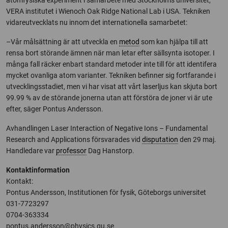
atomfysiska experiment i samarbete med Stockholms universitet,
VERA institutet i Wienoch Oak Ridge National Lab i USA. Tekniken
vidareutvecklats nu innom det internationella samarbetet:
–Vår målsättning är att utveckla en
metod
som kan hjälpa till att
rensa bort störande ämnen när man letar efter sällsynta isotoper. I
många fall räcker enbart standard metoder inte till för att identifera
mycket ovanliga atom varianter. Tekniken befinner sig fortfarande i
utvecklingsstadiet, men vi har visat att vårt laserljus kan skjuta bort
99.99 % av de störande jonerna utan att förstöra de joner vi är ute
efter, säger Pontus Andersson.
Avhandlingen Laser Interaction of Negative Ions – Fundamental
Research and Applications försvarades vid
disputation
den 29 maj.
Handledare var
professor
Dag Hanstorp.
Kontaktinformation
Kontakt:
Pontus Andersson, Institutionen för fysik, Göteborgs universitet
031-7723297
0704-363334
pontus.andersson@physics.gu.se