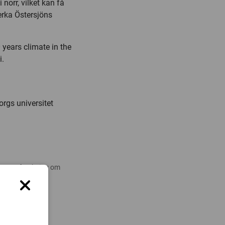
 norr, vilket kan få
erka Östersjöns
years climate in the
i.
orgs universitet
 nyare forskning om