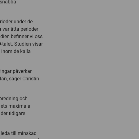
v snabba
erioder under de
 var åtta perioder
dien befinner vi oss
talet. Studien visar
a inom de kalla
ringar påverkar
lan, säger Christin
bredning och
adets maximala
der tidigare
leda till minskad