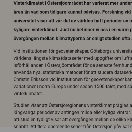
Vinterklimatet i Östersjöområdet har varierat mer unde
åren än vad som tidigare kunnat påvisas. Forskning vi
universitet visar att vår del av världen haft perioder av
kyligare vinterklimat. Just nu befinner vi oss i en varm
övergången mellan klimattyperna är enligt studien ofta 
Vid Institutionen för geovetenskaper, Göteborgs universite
världens längsta klimatdataserier med uppgifter om luft
isförhållanden i Östersjöområdet för de senaste femhun
använda nya, statistiska metoder för att studera dataseri
Christin Eriksson vid Institutionen för geovetenskaper kar
variationer i norra Europa under sedan 1500-talet, med sä
vinterklimatet.
Studien visar att Östersjöregionens vinterklimat präglas 
långvariga perioder av antingen milda eller kyliga vintrar
att studien tydligt visar att övergången mellan de olika k
snabbt. Att flera oberoende serier från Östersjön påvisa