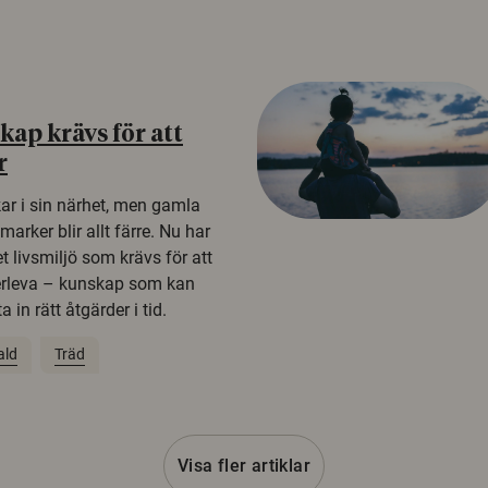
ap krävs för att
r
kar i sin närhet, men gamla
rker blir allt färre. Nu har
t livsmiljö som krävs för att
erleva – kunskap som kan
 in rätt åtgärder i tid.
ald
Träd
Visa fler artiklar