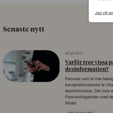
Jag vill p
Senaste nytt
30 juli 2026
Varför tror vissa p
desinformation?
Personer som är mer benäg
konspirationsteorier är oft
desinformation. Det visar e
Försvarshögskolan med del
länder.