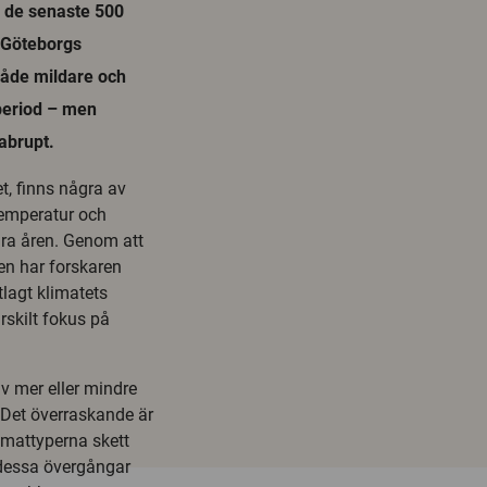
r de senaste 500
d Göteborgs
 både mildare och
 period – men
abrupt.
t, finns några av
temperatur och
dra åren. Genom att
en har forskaren
tlagt klimatets
rskilt fokus på
av mer eller mindre
. Det överraskande är
limattyperna skett
r dessa övergångar