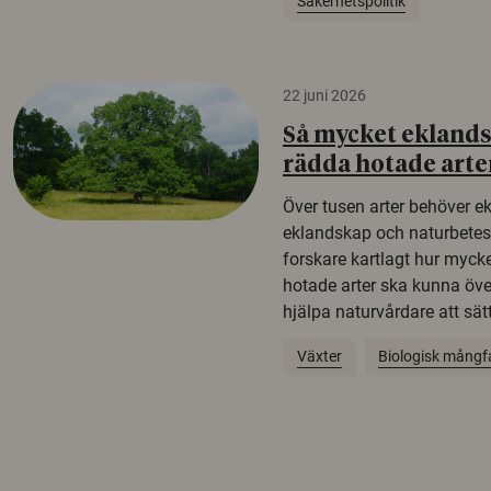
Säkerhetspolitik
22 juni 2026
Så mycket eklandsk
rädda hotade arte
Över tusen arter behöver e
eklandskap och naturbetesma
forskare kartlagt hur mycke
hotade arter ska kunna öv
hjälpa naturvårdare att sätta
Växter
Biologisk mångf