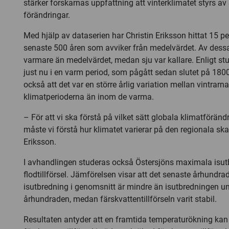
stärker forskarnas uppfattning att vinterklimatet styrs a
förändringar.
Med hjälp av dataserien har Christin Eriksson hittat 15 p
senaste 500 åren som avviker från medelvärdet. Av dessa
varmare än medelvärdet, medan sju var kallare. Enligt stu
just nu i en varm period, som pågått sedan slutet på 1800-
också att det var en större årlig variation mellan vintrarn
klimatperioderna än inom de varma.
– För att vi ska förstå på vilket sätt globala klimatföränd
måste vi förstå hur klimatet varierar på den regionala ska
Eriksson.
I avhandlingen studeras också Östersjöns maximala isut
flodtillförsel. Jämförelsen visar att det senaste århundr
isutbredning i genomsnitt är mindre än isutbredningen un
århundraden, medan färskvattentillförseln varit stabil.
Resultaten antyder att en framtida temperaturökning kan 