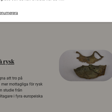
renumerera
å rysk
na att tro på
a mer mottagliga för rysk
n studie från
tagare i fyra europeiska