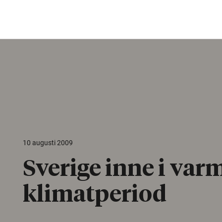
10 augusti 2009
Sverige inne i var
klimatperiod