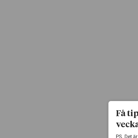
Få ti
vecka
PS. Det är