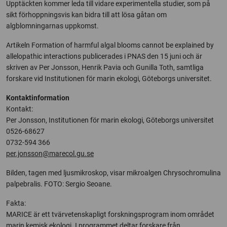
Upptäckten kommer leda till vidare experimentella studier, som på
sikt förhoppningsvis kan bidra till att lösa gåtan om
algblomningarnas uppkomst.
Artikeln Formation of harmful algal blooms cannot be explained by
allelopathic interactions publicerades i PNAS den 15 juni och är
skriven av Per Jonsson, Henrik Pavia och Gunilla Toth, samtliga
forskare vid Institutionen för marin ekologi, Göteborgs universitet.
Kontaktinformation
Kontakt:
Per Jonsson, Institutionen för marin ekologi, Göteborgs universitet
0526-68627
0732-594 366
per.jonsson@marecol.gu.se
Bilden, tagen med ljusmikroskop, visar mikroalgen Chrysochromulina
palpebralis. FOTO: Sergio Seoane.
Fakta:
MARICE är ett tvärvetenskapligt forskningsprogram inom området
marin kemisk ekologi. I programmet deltar forskare från