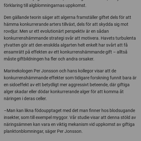
förklaring till algblomningarnas uppkomst.
Den gällande teorin säger att algerna framställer giftet dels för att
hämma konkurrerande arters tillväxt, dels för att skydda sig mot
rovdjur. Men ur ett evolutionärt perspektiv är en sådan
konkurrenshämmande strategi svår att motivera. Havets turbulenta
ytvatten gör att den enskilda algarten helt enkelt har svårt att få
ensamrätt på effekten av ett konkurrenshämmande gift – alltså
måste giftbildningen ha fler och andra orsaker.
Marinekologen Per Jonsson och hans kollegor visar att de
konkurrenshämmande effekter som tidigare forskning funnit bara är
en sidoeffekt av ett betydligt mer aggressivt beteende, där giftiga
alger skadar eller dödar konkurrerande alger för att komma åt
näringen i deras celler.
–Man kan likna födoupptaget med det man finner hos blodsugande
insekter, som till exempel myggor. Vår studie visar att denna stöld av
näringsämnen kan vara en viktig mekanism vid uppkomst av giftiga
planktonblomningar, säger Per Jonsson.