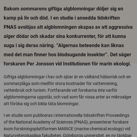
Bakom sommarens giftiga algblomningar döljer sig en
kamp på liv och död. I en studie i ansedda tidskriften
PNAS avslöjas att algblomningen skapas av att aggressiva
alger dödar och skadar sina konkurrenter, för att kunna
suga i sig deras näring. ”Algernas beteende kan liknas
med det man finner hos blodsugande insekter”. Det säger
forskaren Per Jonsson vid Institutionen för marin ekologi.
Giftiga algblomningar i hav och sjöar är en välkänd hälsorisk och en
sommarplåga som medför stora kostnader för vattenrening,
vattenbruk och turism. Fortfarande vet forskarna inte varför
algblomningarna uppstår, och vad som får vissa arter av mikroalger
att föröka sig och bilda täta blomningar.
I en studie som publiceras i internationella tidsskriften Proceedings
of the National Academy of Sciences (PNAS), presenterar forskare
inom forskningsplattformen MARICE (marine chemical ecology) vid
Naturvetenskapliga fakulteten, Göteborgs universitet, en ny tänkbar