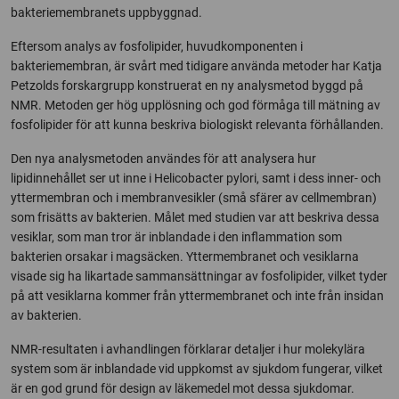
bakteriemembranets uppbyggnad.
Eftersom analys av fosfolipider, huvudkomponenten i
bakteriemembran, är svårt med tidigare använda metoder har Katja
Petzolds forskargrupp konstruerat en ny analysmetod byggd på
NMR. Metoden ger hög upplösning och god förmåga till mätning av
fosfolipider för att kunna beskriva biologiskt relevanta förhållanden.
Den nya analysmetoden användes för att analysera hur
lipidinnehållet ser ut inne i Helicobacter pylori, samt i dess inner- och
yttermembran och i membranvesikler (små sfärer av cellmembran)
som frisätts av bakterien. Målet med studien var att beskriva dessa
vesiklar, som man tror är inblandade i den inflammation som
bakterien orsakar i magsäcken. Yttermembranet och vesiklarna
visade sig ha likartade sammansättningar av fosfolipider, vilket tyder
på att vesiklarna kommer från yttermembranet och inte från insidan
av bakterien.
NMR-resultaten i avhandlingen förklarar detaljer i hur molekylära
system som är inblandade vid uppkomst av sjukdom fungerar, vilket
är en god grund för design av läkemedel mot dessa sjukdomar.