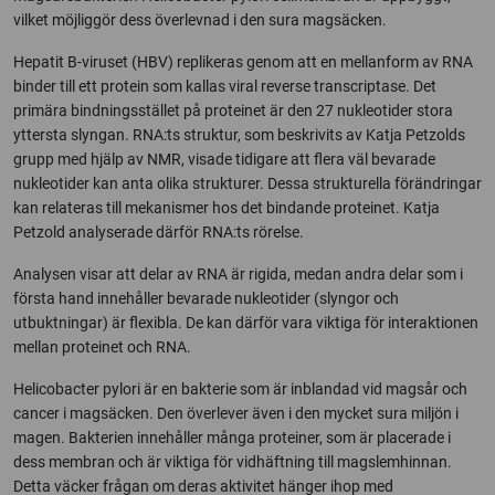
vilket möjliggör dess överlevnad i den sura magsäcken.
Hepatit B-viruset (HBV) replikeras genom att en mellanform av RNA
binder till ett protein som kallas viral reverse transcriptase. Det
primära bindningsstället på proteinet är den 27 nukleotider stora
yttersta slyngan. RNA:ts struktur, som beskrivits av Katja Petzolds
grupp med hjälp av NMR, visade tidigare att flera väl bevarade
nukleotider kan anta olika strukturer. Dessa strukturella förändringar
kan relateras till mekanismer hos det bindande proteinet. Katja
Petzold analyserade därför RNA:ts rörelse.
Analysen visar att delar av RNA är rigida, medan andra delar som i
första hand innehåller bevarade nukleotider (slyngor och
utbuktningar) är flexibla. De kan därför vara viktiga för interaktionen
mellan proteinet och RNA.
Helicobacter pylori är en bakterie som är inblandad vid magsår och
cancer i magsäcken. Den överlever även i den mycket sura miljön i
magen. Bakterien innehåller många proteiner, som är placerade i
dess membran och är viktiga för vidhäftning till magslemhinnan.
Detta väcker frågan om deras aktivitet hänger ihop med