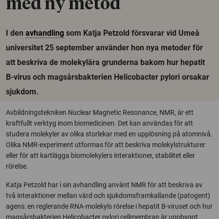
med ny metod
I den
avhandling
som Katja Petzold försvarar vid Umeå
universitet 25 september använder hon nya metoder för
att beskriva de molekylära grunderna bakom hur hepatit
B-virus och magsårsbakterien Helicobacter pylori orsakar
sjukdom.
Avbildningstekniken Nuclear Magnetic Resonance, NMR, är ett
kraftfullt verktyg inom biomedicinen. Det kan användas för att
studera molekyler av olika storlekar med en upplösning på atomnivå.
Olika NMR-experiment utformas för att beskriva molekylstrukturer
eller för att kartlägga biomolekylers interaktioner, stabilitet eller
rörelse.
Katja Petzold har i sin avhandling använt NMR för att beskriva av
två interaktioner mellan värd och sjukdomsframkallande (patogent)
agens: en reglerande RNA-molekyls rörelse i hepatit B-viruset och hur
magsårsbakterien Helicobacter pylori cellmembran är uppbyggt,