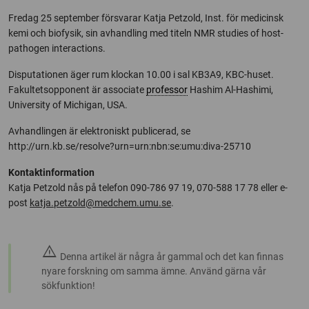
Fredag 25 september försvarar Katja Petzold, Inst. för medicinsk
kemi och biofysik, sin avhandling med titeln NMR studies of host-
pathogen interactions.
Disputationen äger rum klockan 10.00 i sal KB3A9, KBC-huset.
Fakultetsopponent är associate
professor
Hashim Al-Hashimi,
University of Michigan, USA.
Avhandlingen är elektroniskt publicerad, se
http://urn.kb.se/resolve?urn=urn:nbn:se:umu:diva-25710
Kontaktinformation
Katja Petzold nås på telefon 090-786 97 19, 070-588 17 78 eller e-
post
katja.petzold@medchem.umu.se
.
warning
Denna artikel är några år gammal och det kan finnas
nyare forskning om samma ämne. Använd gärna vår
sökfunktion!