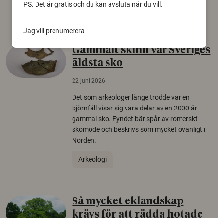
PS. Det är gratis och du kan avsluta när du vill.
Säkerhetspolitik
Jag vill prenumerera
Gammalt skinn var Sveriges
äldsta sko
22 juni 2026
Det som arkeologer länge trodde var en
björnfäll visar sig vara delar av en 2000 år
gammal sko. Fyndet bär spår av romerskt
skomode och beskrivs som mycket ovanligt i
Norden.
Arkeologi
Så mycket eklandskap
krävs för att rädda hotade