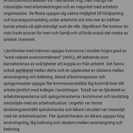
Arbetstillfredsställelsen var i allmänhet hög, men många var
missnöjda med arbetsledningen och en majoritet med arbetets
organisation. De flesta uppgav sig sakna möjlighet till fördjupning
och kunskapsutveckling under arbetstid och inte mer än hälften
kunde arbeta så självständigt som de ville. Signifikant fler kvinnor än
män hade ansvar för hem och familj och utförde också det mesta av
arbetet i hemmet.
I jämförelse med männen uppgav kvinnorna i studien högre grad av
”work related overcommitment” (WOC), ett beteende som
kännetecknas av svårigheter att koppla av från arbetet. Det fanns
också
samband
mellan detta och en upplevelse av obalans mellan
ansträngning och belöning. Bland arbetsterapeuter och
sjukgymnaster uppgav fler kommunanställda låg kontroll över sitt
arbete jämfört med kolleger i landstingen. Totalt var en fjärdedel av
arbetsterapeuterna och sjukgymnasterna i kommuner och landsting
missnöjda med sin arbetssituation. Ungefär var femte
landstingsanställd sjuksköterska och läkare i studien var missnöjd
med sin arbetssituation. Fler sjuksköterskor än läkare uppgav hög
ansträngning, låg belöning och obalans mellan ansträngning och
belöning.