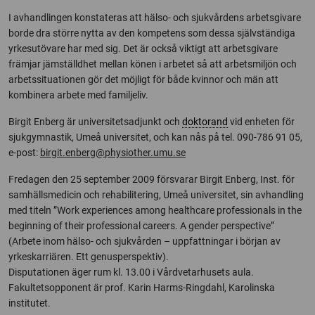
I avhandlingen konstateras att hälso- och sjukvårdens arbetsgivare
borde dra större nytta av den kompetens som dessa självständiga
yrkesutövare har med sig. Det är också viktigt att arbetsgivare
främjar jämställdhet mellan könen i arbetet så att arbetsmiljön och
arbetssituationen gör det möjligt för både kvinnor och män att
kombinera arbete med familjeliv.
Birgit Enberg är universitetsadjunkt och
doktorand
vid enheten för
sjukgymnastik, Umeå universitet, och kan nås på tel. 090-786 91 05,
e-post:
birgit.enberg@physiother.umu.se
Fredagen den 25 september 2009 försvarar Birgit Enberg, Inst. för
samhällsmedicin och rehabilitering, Umeå universitet, sin avhandling
med titeln ”Work experiences among healthcare professionals in the
beginning of their professional careers. A gender perspective”
(Arbete inom hälso- och sjukvården – uppfattningar i början av
yrkeskarriären. Ett genusperspektiv).
Disputationen äger rum kl. 13.00 i Vårdvetarhusets aula.
Fakultetsopponent är prof. Karin Harms-Ringdahl, Karolinska
institutet.