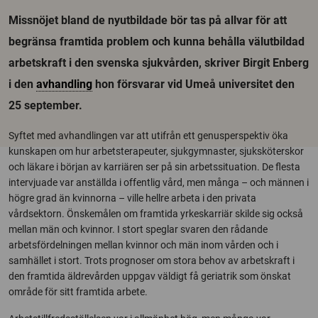
Missnöjet bland de nyutbildade bör tas på allvar för att
begränsa framtida problem och kunna behålla välutbildad
arbetskraft i den svenska sjukvården, skriver Birgit Enberg
i den
avhandling
hon försvarar vid Umeå universitet den
25 september.
Syftet med avhandlingen var att utifrån ett genusperspektiv öka
kunskapen om hur arbetsterapeuter, sjukgymnaster, sjuksköterskor
och läkare i början av karriären ser på sin arbetssituation. De flesta
intervjuade var anställda i offentlig vård, men många – och männen i
högre grad än kvinnorna – ville hellre arbeta i den privata
vårdsektorn. Önskemålen om framtida yrkeskarriär skilde sig också
mellan män och kvinnor. I stort speglar svaren den rådande
arbetsfördelningen mellan kvinnor och män inom vården och i
samhället i stort. Trots prognoser om stora behov av arbetskraft i
den framtida äldrevården uppgav väldigt få geriatrik som önskat
område för sitt framtida arbete.