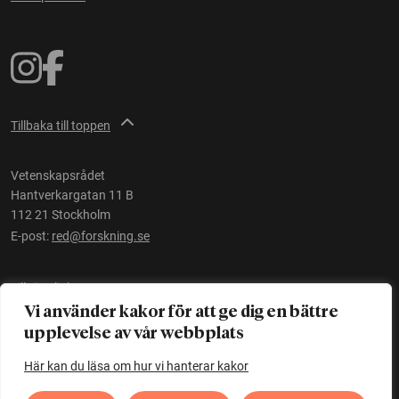
Tillbaka till toppen
Vetenskapsrådet
Hantverkargatan 11 B
112 21 Stockholm
E-post:
red@forskning.se
Tillgänglighet
Vi använder kakor för att ge dig en bättre
upplevelse av vår webbplats
Ett initiativ av
Vetenskapsrådet
Här kan du läsa om hur vi hanterar kakor