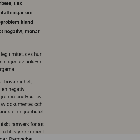
bete, t ex
ppfattningar om
etsproblem bland
t negativt, menar
egitimitet, dvs hur
rmningen av policyn
rgarna.
r trovärdighet,
a en negativ
granna analyser av
en av dokumentet och
kanden i miljöarbetet.
tiskt ramverk för att
idra till styrdokument
gar. Ramverket