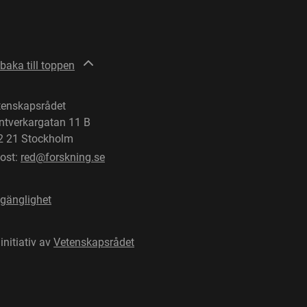
lbaka till toppen
tenskapsrådet
ntverkargatan 11 B
2 21 Stockholm
post:
red@forskning.se
lgänglighet
 initiativ av
Vetenskapsrådet