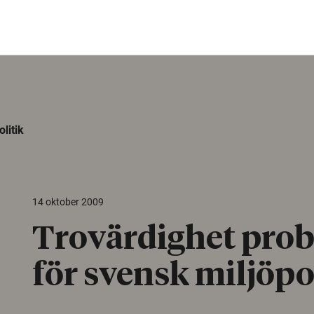
litik
14 oktober 2009
Trovärdighet pro
för svensk miljöpo