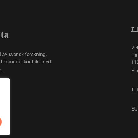
Til
eta
Ve
el av svensk forskning.
Ha
att komma i kontakt med
11
n.
E-
Til
Ett