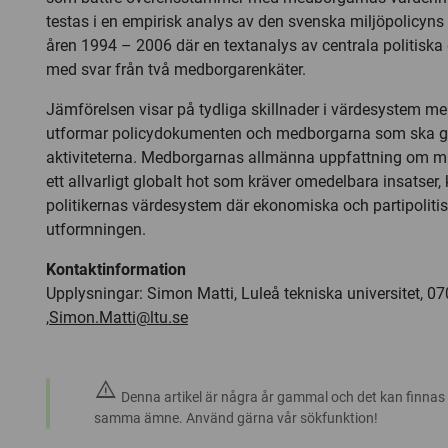
testas i en empirisk analys av den svenska miljöpolicyns 
åren 1994 – 2006 där en textanalys av centrala politisk
med svar från två medborgarenkäter.
Jämförelsen visar på tydliga skillnader i värdesystem m
utformar policydokumenten och medborgarna som ska 
aktiviteterna. Medborgarnas allmänna uppfattning om mi
ett allvarligt globalt hot som kräver omedelbara insatser
politikernas värdesystem där ekonomiska och partipolitis
utformningen.
Kontaktinformation
Upplysningar: Simon Matti, Luleå tekniska universitet, 0
,
Simon.Matti@ltu.se
warning
Denna artikel är några år gammal och det kan finnas
samma ämne. Använd gärna vår sökfunktion!