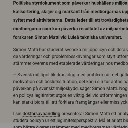
Politiska styrdokument som påverkar hushållens miljöar
källsortering, skiljer sig markant från medborgarnas u
syftet med aktiviteterna. Detta leder till ett trovärdigh
medborgarna som kan påverka resultatet av miljöarbete
forskaren Simon Matti vid Luleå tekniska universitet.
Simon Matti har studerat svenska miljöpolicyn och deras l
de värderingar och problembeskrivningar som styrt utfo
stämmer överens med etablerade värderingar hos medbo
– Svensk miljöpolitik dras idag med problem när det gälle
motivation och beslutssituation, det kan i sin tur antas h
påverkan på svenskt miljöskydd, säger Simon Matti. Nog
en policys legitimitet utgör en viktig del vid utformning
kan starkt bidra till att förklara framgångar eller misslyc
I sin
doktorsavhandling
presenterar Simon Matti ett analy
studera policyn ur ett legimitetsperspektiv. Målet är att b
som bättre överensstämmer med medborgarnas värderin