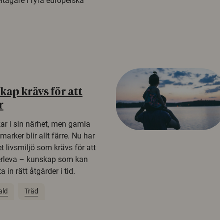
tagare i fyra europeiska
ap krävs för att
r
kar i sin närhet, men gamla
rker blir allt färre. Nu har
t livsmiljö som krävs för att
erleva – kunskap som kan
 in rätt åtgärder i tid.
ald
Träd