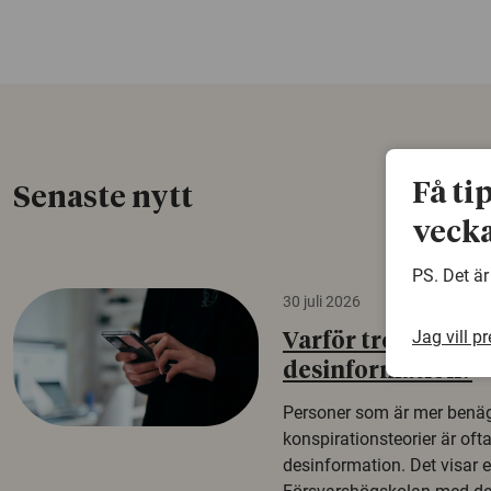
Få ti
Senaste nytt
vecka
PS. Det är
30 juli 2026
Jag vill p
Varför tror vissa p
desinformation?
Personer som är mer benäg
konspirationsteorier är oft
desinformation. Det visar e