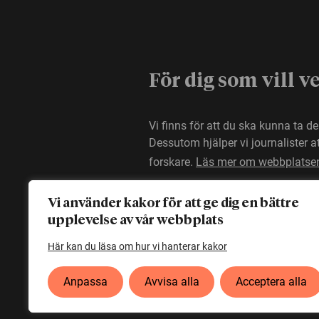
För dig som vill v
Vi finns för att du ska kunna ta d
Dessutom hjälper vi journalister 
forskare.
Läs mer om webbplatse
Vi använder kakor för att ge dig en bättre
upplevelse av vår webbplats
Här kan du läsa om hur vi hanterar kakor
Anpassa
Avvisa alla
Acceptera alla