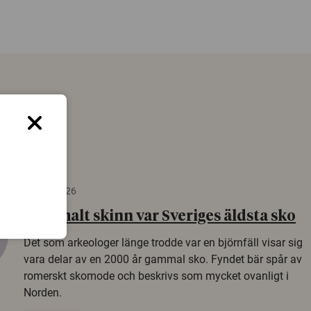
22 juni 2026
Gammalt skinn var Sveriges äldsta sko
Det som arkeologer länge trodde var en björnfäll visar sig
vara delar av en 2000 år gammal sko. Fyndet bär spår av
romerskt skomode och beskrivs som mycket ovanligt i
Norden.