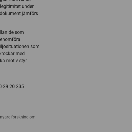
legitimitet under
a dokument jämförs
ellan de som
genomföra
ljösituationen som
, krockar med
ka motiv styr
70-29 20 235
 nyare forskning om