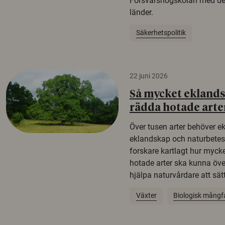
Försvarshögskolan med del
länder.
Säkerhetspolitik
22 juni 2026
Så mycket eklandsk
rädda hotade arte
Över tusen arter behöver e
eklandskap och naturbetesma
forskare kartlagt hur mycke
hotade arter ska kunna öv
hjälpa naturvårdare att sätta
Växter
Biologisk mångf