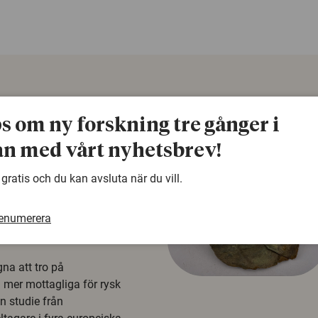
ps om ny forskning tre gånger i
n med vårt nyhetsbrev!
 gratis och du kan avsluta när du vill.
renumerera
å rysk
na att tro på
a mer mottagliga för rysk
n studie från