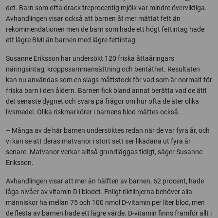
det. Barn som ofta drack treprocentig mjölk var mindre överviktiga.
Avhandlingen visar också att barnen åt mer mättat fett än
rekommendationen men de barn som hade ett högt fettintag hade
ett lägre BMI än barnen med lägre fettintag.
Susanne Eriksson har undersökt 120 friska åttaåringars
näringsintag, kroppssammansättning och bentäthet. Resultaten
kan nu användas som en slags måttstock för vad som är normalt för
friska barn i den åldern. Barnen fick bland annat berätta vad de ätit
det senaste dygnet och svara på frågor om hur ofta de äter olika
livsmedel. Olika riskmarkörer i barnens blod mättes också.
– Många av de här barnen undersöktes redan när de var fyra år, och
vi kan se att deras matvanor i stort sett ser likadana ut fyra år
senare. Matvanor verkar alltså grundläggas tidigt, säger Susanne
Eriksson.
Avhandlingen visar att mer än hälften av barnen, 62 procent, hade
låga nivåer av vitamin D i blodet. Enligt riktlinjerna behöver alla
människor ha mellan 75 och 100 nmol D-vitamin per liter blod, men
de flesta av barnen hade ett lägre värde. D-vitamin finns framför allt i