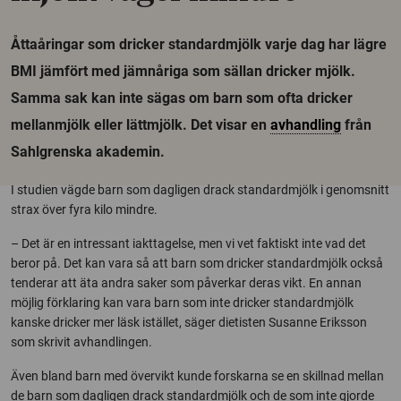
Åttaåringar som dricker standardmjölk varje dag har lägre
BMI jämfört med jämnåriga som sällan dricker mjölk.
Samma sak kan inte sägas om barn som ofta dricker
mellanmjölk eller lättmjölk. Det visar en
avhandling
från
Sahlgrenska akademin.
I studien vägde barn som dagligen drack standardmjölk i genomsnitt
strax över fyra kilo mindre.
– Det är en intressant iakttagelse, men vi vet faktiskt inte vad det
beror på. Det kan vara så att barn som dricker standardmjölk också
tenderar att äta andra saker som påverkar deras vikt. En annan
möjlig förklaring kan vara barn som inte dricker standardmjölk
kanske dricker mer läsk istället, säger dietisten Susanne Eriksson
som skrivit avhandlingen.
Även bland barn med övervikt kunde forskarna se en skillnad mellan
de barn som dagligen drack standardmjölk och de som inte gjorde