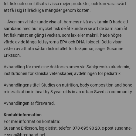
fet fisk och som tillsats i vissa mejeriprodukter, och kan vara svårt
att få i sig i tillräckliga mängder genom kosten.
– Även om vi inte kunde visa att barnens nivå av vitamin D hade ett
samband
med hur mycket fisk de åt kunde vi se att de barn som åt
fet fisk minst en gång i veckan, som lax eller makrill, hade högre
värde av de långa fettsyrorna EPA och DHA i blodet. Detta visar
vikten av att äta sådan fisk istället för fiskpinnar, säger Susanne
Eriksson.
Avhandling för medicine doktorsexamen vid Sahlgrenska akademin,
institutionen för kliniska vetenskaper, avdelningen för pediatrik
Avhandlingens titel: Studies on nutrition, body composition and bone
mineralization in healthy 8 year-olds in an urban Swedish community
Avhandlingen är försvarad.
Kontaktinformation
För mer information kontakta:
Susanne Eriksson, leg dietist, telefon 070-695 90 20, e-post
susanne-
e-sson@bredband.net