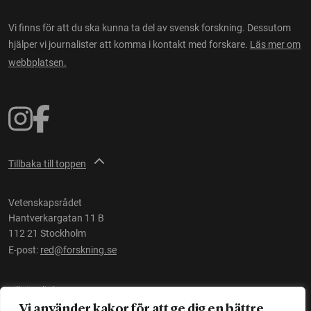
Vi finns för att du ska kunna ta del av svensk forskning. Dessutom
hjälper vi journalister att komma i kontakt med forskare.
Läs mer om
webbplatsen.
Tillbaka till toppen
Vetenskapsrådet
Hantverkargatan 11 B
112 21 Stockholm
E-post:
red@forskning.se
Tillgänglighet
Vi använder kakor för att ge dig en bättre