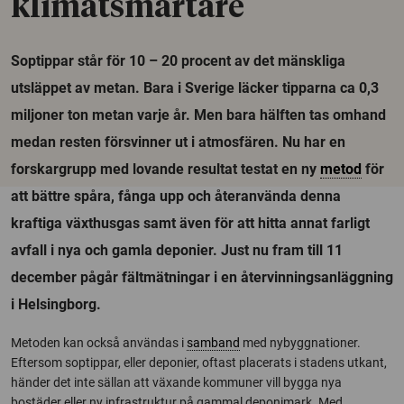
klimatsmartare
Soptippar står för 10 – 20 procent av det mänskliga
utsläppet av metan. Bara i Sverige läcker tipparna ca 0,3
miljoner ton metan varje år. Men bara hälften tas omhand
medan resten försvinner ut i atmosfären. Nu har en
forskargrupp med lovande resultat testat en ny
metod
för
att bättre spåra, fånga upp och återanvända denna
kraftiga växthusgas samt även för att hitta annat farligt
avfall i nya och gamla deponier. Just nu fram till 11
december pågår fältmätningar i en återvinningsanläggning
i Helsingborg.
Metoden kan också användas i
samband
med nybyggnationer.
Eftersom soptippar, eller deponier, oftast placerats i stadens utkant,
händer det inte sällan att växande kommuner vill bygga nya
bostäder eller ny infrastruktur på gammal deponimark. Med