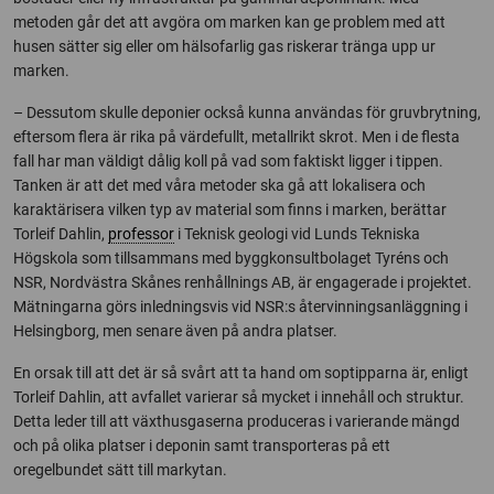
metoden går det att avgöra om marken kan ge problem med att
husen sätter sig eller om hälsofarlig gas riskerar tränga upp ur
marken.
– Dessutom skulle deponier också kunna användas för gruvbrytning,
eftersom flera är rika på värdefullt, metallrikt skrot. Men i de flesta
fall har man väldigt dålig koll på vad som faktiskt ligger i tippen.
Tanken är att det med våra metoder ska gå att lokalisera och
karaktärisera vilken typ av material som finns i marken, berättar
Torleif Dahlin,
professor
i Teknisk geologi vid Lunds Tekniska
Högskola som tillsammans med byggkonsultbolaget Tyréns och
NSR, Nordvästra Skånes renhållnings AB, är engagerade i projektet.
Mätningarna görs inledningsvis vid NSR:s återvinningsanläggning i
Helsingborg, men senare även på andra platser.
En orsak till att det är så svårt att ta hand om soptipparna är, enligt
Torleif Dahlin, att avfallet varierar så mycket i innehåll och struktur.
Detta leder till att växthusgaserna produceras i varierande mängd
och på olika platser i deponin samt transporteras på ett
oregelbundet sätt till markytan.