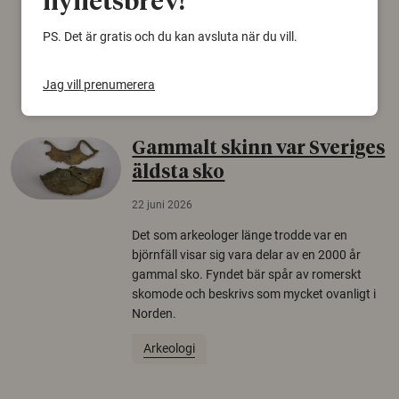
nyhetsbrev!
från Försvarshögskolan med deltagare i fyra
PS. Det är gratis och du kan avsluta när du vill.
europeiska länder.
Säkerhetspolitik
Jag vill prenumerera
Gammalt skinn var Sveriges
äldsta sko
22 juni 2026
Det som arkeologer länge trodde var en
björnfäll visar sig vara delar av en 2000 år
gammal sko. Fyndet bär spår av romerskt
skomode och beskrivs som mycket ovanligt i
Norden.
Arkeologi