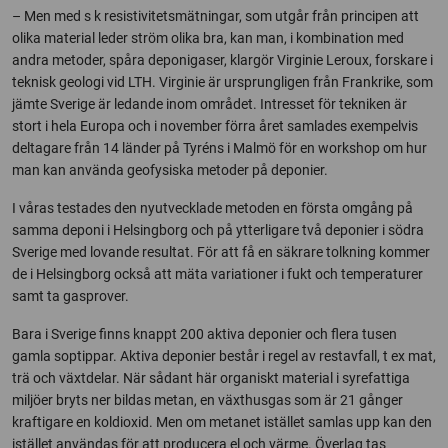
– Men med s k resistivitetsmätningar, som utgår från principen att
olika material leder ström olika bra, kan man, i kombination med
andra metoder, spåra deponigaser, klargör Virginie Leroux, forskare i
teknisk geologi vid LTH. Virginie är ursprungligen från Frankrike, som
jämte Sverige är ledande inom området. Intresset för tekniken är
stort i hela Europa och i november förra året samlades exempelvis
deltagare från 14 länder på Tyréns i Malmö för en workshop om hur
man kan använda geofysiska metoder på deponier.
I våras testades den nyutvecklade metoden en första omgång på
samma deponi i Helsingborg och på ytterligare två deponier i södra
Sverige med lovande resultat. För att få en säkrare tolkning kommer
de i Helsingborg också att mäta variationer i fukt och temperaturer
samt ta gasprover.
Bara i Sverige finns knappt 200 aktiva deponier och flera tusen
gamla soptippar. Aktiva deponier består i regel av restavfall, t ex mat,
trä och växtdelar. När sådant här organiskt material i syrefattiga
miljöer bryts ner bildas metan, en växthusgas som är 21 gånger
kraftigare en koldioxid. Men om metanet istället samlas upp kan den
istället användas för att producera el och värme. Överlag tas