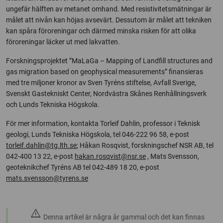
ungefär hälften av metanet omhand. Med resistivitetsmätningar är
målet att nivån kan höjas avsevärt. Dessutom är målet att tekniken
kan spåra föroreningar och därmed minska risken för att olika
föroreningar läcker ut med lakvatten.
Forskningsprojektet ”MaLaGa – Mapping of Landfill structures and
gas migration based on geophysical measurements” finansieras
med tre miljoner kronor av Sven Tyréns stiftelse, Avfall Sverige,
Svenskt Gastekniskt Center, Nordvästra Skånes Renhållningsverk
och Lunds Tekniska Högskola.
För mer information, kontakta Torleif Dahlin, professor i Teknisk
geologi, Lunds Tekniska Högskola, tel 046-222 96 58, e-post
torleif.dahlin@tg.lth.se
; Håkan Rosqvist, forskningschef NSR AB, tel
042-400 13 22, e-post
hakan.rosqvist@nsr.se
, Mats Svensson,
geoteknikchef Tyréns AB tel 042-489 18 20, e-post
mats.svensson@tyrens.se
warning
Denna artikel är några år gammal och det kan finnas