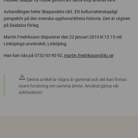
musiker skapar ny musik genom att sätta ihop andras verk.
Avhandlingen heter Skapandets rätt. Ett kulturvetenskapligt
perspektiv på den svenska upphovsrättens historia. Den är utgiven
på Daidalos förlag.
Martin Fredriksson disputerar den 22 januari 2010 kl 13.15 vid
Linköpings unviersitet, Linköping.
Han kan nås på 0732-03 90 92,
martin.fredriksson@liu.se
warning
Denna artikel är några år gammal och det kan finnas
nyare forskning om samma ämne. Använd gärna vår
sökfunktion!