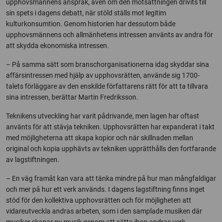
upphovsmannens anspråk, även om den motsättningen drivits till
sin spets i dagens debatt, när stöld ställs mot legitim
kulturkonsumtion. Genom historien har dessutom både
upphovsmännens och allmänhetens intressen använts av andra för
att skydda ekonomiska intressen.
– På samma sätt som branschorganisationerna idag skyddar sina
affärsintressen med hjälp av upphovsrätten, använde sig 1700-
talets förläggare av den enskilde författarens rätt för att ta tillvara
sina intressen, berättar Martin Fredriksson.
Teknikens utveckling har varit pådrivande, men lagen har oftast
använts för att stävja tekniken. Upphovsrätten har expanderat i takt
med möjligheterna att skapa kopior och när skillnaden mellan
original och kopia upphävts av tekniken upprätthålls den fortfarande
av lagstiftningen.
– En väg framåt kan vara att tänka mindre på hur man mångfaldigar
och mer på hur ett verk används. I dagens lagstiftning finns inget
stöd för den kollektiva upphovsrätten och för möjligheten att
vidareutveckla andras arbeten, som i den samplade musiken där