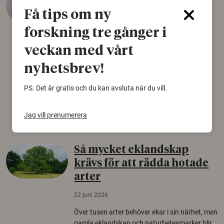
äldsta sko
Få tips om ny
22 juni 2026
forskning tre gånger i
Det som arkeologer länge trodde var en
veckan med vårt
björnfäll visar sig vara delar av en 2000 år
gammal sko. Fyndet bär spår av romerskt
nyhetsbrev!
skomode och beskrivs som mycket ovanligt i
Norden.
PS. Det är gratis och du kan avsluta när du vill.
Arkeologi
Jag vill prenumerera
Så mycket eklandskap
krävs för att rädda hotade
arter
22 juni 2026
Över tusen arter behöver ekar i sin närhet, men
gamla eklandskap och naturbetesmarker blir