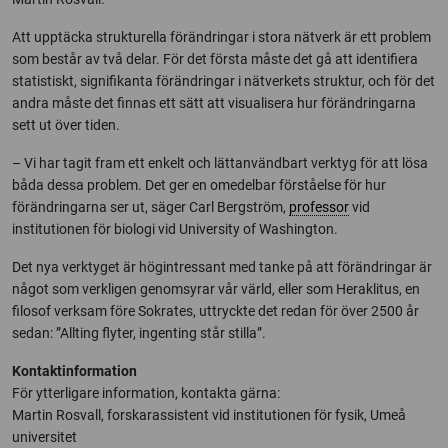
Att upptäcka strukturella förändringar i stora nätverk är ett problem
som består av två delar. För det första måste det gå att identifiera
statistiskt, signifikanta förändringar i nätverkets struktur, och för det
andra måste det finnas ett sätt att visualisera hur förändringarna
sett ut över tiden.
– Vi har tagit fram ett enkelt och lättanvändbart verktyg för att lösa
båda dessa problem. Det ger en omedelbar förståelse för hur
förändringarna ser ut, säger Carl Bergström,
professor
vid
institutionen för biologi vid University of Washington.
Det nya verktyget är högintressant med tanke på att förändringar är
något som verkligen genomsyrar vår värld, eller som Heraklitus, en
filosof verksam före Sokrates, uttryckte det redan för över 2500 år
sedan: ”Allting flyter, ingenting står stilla”.
Kontaktinformation
För ytterligare information, kontakta gärna:
Martin Rosvall, forskarassistent vid institutionen för fysik, Umeå
universitet