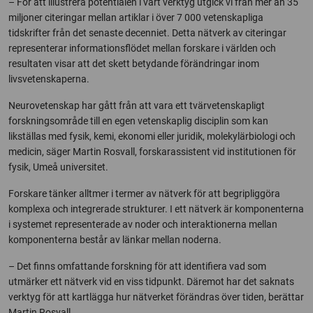
– För att illustrera potentialen i vårt verktyg utgick vi från mer än 35
miljoner citeringar mellan artiklar i över 7 000 vetenskapliga
tidskrifter från det senaste decenniet. Detta nätverk av citeringar
representerar informationsflödet mellan forskare i världen och
resultaten visar att det skett betydande förändringar inom
livsvetenskaperna.
Neurovetenskap har gått från att vara ett tvärvetenskapligt
forskningsområde till en egen vetenskaplig disciplin som kan
likställas med fysik, kemi, ekonomi eller juridik, molekylärbiologi och
medicin, säger Martin Rosvall, forskarassistent vid institutionen för
fysik, Umeå universitet.
Forskare tänker alltmer i termer av nätverk för att begripliggöra
komplexa och integrerade strukturer. I ett nätverk är komponenterna
i systemet representerade av noder och interaktionerna mellan
komponenterna består av länkar mellan noderna.
– Det finns omfattande forskning för att identifiera vad som
utmärker ett nätverk vid en viss tidpunkt. Däremot har det saknats
verktyg för att kartlägga hur nätverket förändras över tiden, berättar
Martin Rosvall.