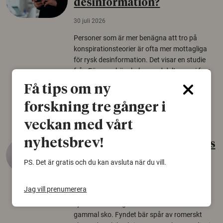
desinformation?
30 juli 2026
Personer som är mer benägna att tro på
konspirationsteorier är ofta mer mottagliga
för rysk desinformation. Det visar en studie
från Försvarshögskolan med deltagare i fyra
europeiska länder.
Få tips om ny
Säkerhetspolitik
forskning tre gånger i
veckan med vårt
nyhetsbrev!
Gammalt skinn var Sveriges
äldsta sko
PS. Det är gratis och du kan avsluta när du vill.
22 juni 2026
Jag vill prenumerera
Det som arkeologer länge trodde var en
björnfäll visar sig vara delar av en 2000 år
gammal sko. Fyndet bär spår av romerskt