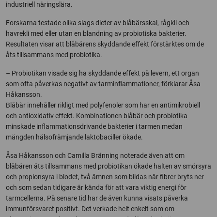
industriell näringslära.
Forskarna testade olika slags dieter av blåbärsskal, rågkli och
havrekli med eller utan en blandning av probiotiska bakterier.
Resultaten visar att blåbärens skyddande effekt förstärktes om de
åts tillsammans med probiotika.
– Probiotikan visade sig ha skyddande effekt på levern, ett organ
som ofta påverkas negativt av tarminflammationer, förklarar Åsa
Håkansson.
Blåbär innehåller rikligt med polyfenoler som har en antimikrobiell
och antioxidativ effekt. Kombinationen blåbär och probiotika
minskade inflammationsdrivande bakterier i tarmen medan
mängden hälsofrämjande laktobaciller ökade.
Åsa Håkansson och Camilla Bränning noterade även att om
blåbären åts tillsammans med probiotikan ökade halten av smörsyra
och propionsyra i blodet, två ämnen som bildas när fibrer bryts ner
och som sedan tidigare är kända för att vara viktig energi för
tarmcellerna. På senare tid har de även kunna visats påverka
immunförsvaret positivt. Det verkade helt enkelt som om