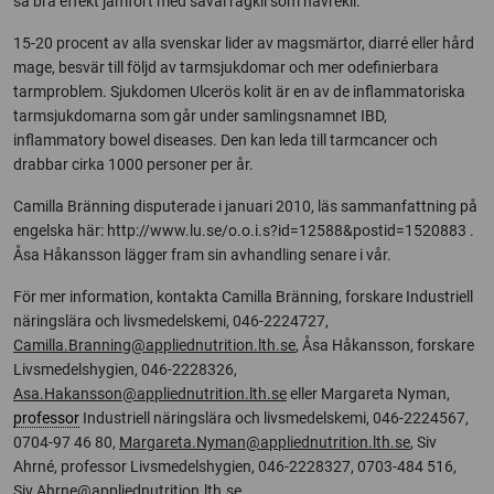
så bra effekt jämfört med såväl rågkli som havrekli.
15-20 procent av alla svenskar lider av magsmärtor, diarré eller hård
mage, besvär till följd av tarmsjukdomar och mer odefinierbara
tarmproblem. Sjukdomen Ulcerös kolit är en av de inflammatoriska
tarmsjukdomarna som går under samlingsnamnet IBD,
inflammatory bowel diseases. Den kan leda till tarmcancer och
drabbar cirka 1000 personer per år.
Camilla Bränning disputerade i januari 2010, läs sammanfattning på
engelska här: http://www.lu.se/o.o.i.s?id=12588&postid=1520883 .
Åsa Håkansson lägger fram sin avhandling senare i vår.
För mer information, kontakta Camilla Bränning, forskare Industriell
näringslära och livsmedelskemi, 046-2224727,
Camilla.Branning@appliednutrition.lth.se
, Åsa Håkansson, forskare
Livsmedelshygien, 046-2228326,
Asa.Hakansson@appliednutrition.lth.se
eller Margareta Nyman,
professor
Industriell näringslära och livsmedelskemi, 046-2224567,
0704-97 46 80,
Margareta.Nyman@appliednutrition.lth.se
, Siv
Ahrné, professor Livsmedelshygien, 046-2228327, 0703-484 516,
Siv.Ahrne@appliednutrition.lth.se
.