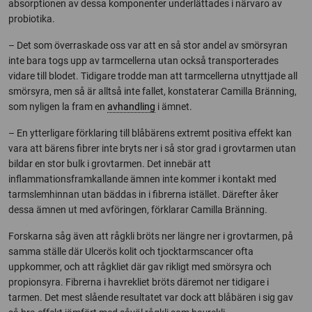
absorptionen av dessa komponenter underlättades i närvaro av
probiotika.
– Det som överraskade oss var att en så stor andel av smörsyran
inte bara togs upp av tarmcellerna utan också transporterades
vidare till blodet. Tidigare trodde man att tarmcellerna utnyttjade all
smörsyra, men så är alltså inte fallet, konstaterar Camilla Bränning,
som nyligen la fram en
avhandling
i ämnet.
– En ytterligare förklaring till blåbärens extremt positiva effekt kan
vara att bärens fibrer inte bryts ner i så stor grad i grovtarmen utan
bildar en stor bulk i grovtarmen. Det innebär att
inflammationsframkallande ämnen inte kommer i kontakt med
tarmslemhinnan utan bäddas in i fibrerna istället. Därefter åker
dessa ämnen ut med avföringen, förklarar Camilla Bränning.
Forskarna såg även att rågkli bröts ner längre ner i grovtarmen, på
samma ställe där Ulcerös kolit och tjocktarmscancer ofta
uppkommer, och att rågkliet där gav rikligt med smörsyra och
propionsyra. Fibrerna i havrekliet bröts däremot ner tidigare i
tarmen. Det mest slående resultatet var dock att blåbären i sig gav