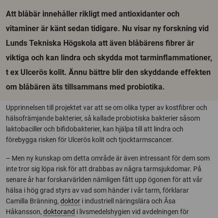
Att blåbär innehåller rikligt med antioxidanter och
vitaminer är känt sedan tidigare. Nu visar ny forskning vid
Lunds Tekniska Högskola att även blåbärens fibrer är
viktiga och kan lindra och skydda mot tarminflammationer,
t ex Ulcerös kolit. Ännu bättre blir den skyddande effekten
om blåbären äts tillsammans med probiotika.
Upprinnelsen till projektet var att se om olika typer av kostfibrer och
hälsofrämjande bakterier, så kallade probiotiska bakterier såsom
laktobaciller och bifidobakterier, kan hjälpa till att lindra och
förebygga risken för Ulcerös kolit och tjocktarmscancer.
– Men ny kunskap om detta område är även intressant för dem som
inte tror sig löpa risk för att drabbas av några tarmsjukdomar. På
senare år har forskarvärlden nämligen fått upp ögonen för att vår
hälsa i hög grad styrs av vad som händer i vår tarm, förklarar
Camilla Bränning,
doktor
i industriell näringslära och Åsa
Håkansson,
doktorand
i livsmedelshygien vid avdelningen för