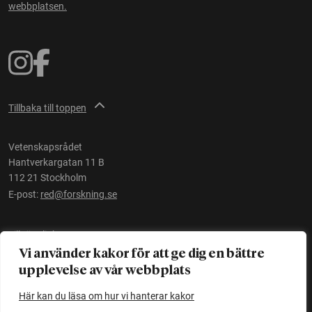
webbplatsen.
Tillbaka till toppen
Vetenskapsrådet
Hantverkargatan 11 B
112 21 Stockholm
E-post:
red@forskning.se
Tillgänglighet
Vi använder kakor för att ge dig en bättre
upplevelse av vår webbplats
Ett initiativ av
Vetenskapsrådet
Här kan du läsa om hur vi hanterar kakor