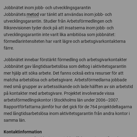
Jobbnätet inom jobb- och utvecklingsgarantin
Jobbnätets
metod
var tänkt att användas inom jobb- och
utvecklingsgarantin. Studier från Arbetsförmedlingen och
Riksrevisionen tyder dock på att insatserna inom jobb- och
utvecklingsgarantin inte varit lika ambitiösa som jobbnätet:
förmedlarintensiteten har varit lägre och arbetsgivarkontakterna
färre.
Jobbnätet innebar förstärkt förmedling och arbetsgivarkontakter
Jobbnätet gav långtidsarbetslösa som deltog i aktivitetsgarantin
mer hjälp att söka arbete. Det fanns också extra resurser för att
matcha arbetslösa och arbetsgivare. Arbetsförmedlarna jobbade
med små grupper av arbetssökande och lade hälften av sin arbetstid
på kontakter med arbetsgivare. Projektet involverade vissa
arbetsförmedlingskontor i Stockholms län under 2006–2007.
Rapportförfattarna jämför hur det gick för de 764 projektdeltagarna
med långtidsarbetslösa inom aktivitetsgarantin från andra kontor i
samma län.
Kontaktinformation