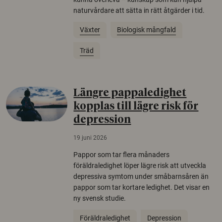
naturvårdare att sätta in rätt åtgärder i tid.
Växter
Biologisk mångfald
Träd
Längre pappaledighet
kopplas till lägre risk för
depression
19 juni 2026
Pappor som tar flera månaders
föräldraledighet löper lägre risk att utveckla
depressiva symtom under småbarnsåren än
pappor som tar kortare ledighet. Det visar en
ny svensk studie.
Föräldraledighet
Depression