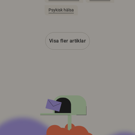
Psykisk hälsa
Visa fler artiklar