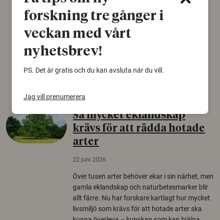
Det som arkeologer länge trodde var en
forskning tre gånger i
björnfäll visar sig vara delar av en 2000 år
veckan med vårt
gammal sko. Fyndet bär spår av romerskt
skomode och beskrivs som mycket ovanligt i
nyhetsbrev!
Norden.
PS. Det är gratis och du kan avsluta när du vill.
Arkeologi
Jag vill prenumerera
Så mycket eklandskap
krävs för att rädda hotade
arter
22 juni 2026
Över tusen arter behöver ekar i sin närhet, men
gamla eklandskap och naturbetesmarker blir
allt färre. Nu har forskare kartlagt hur mycket
livsmiljö som krävs för att hotade arter ska
kunna överleva – kunskap som kan hjälpa