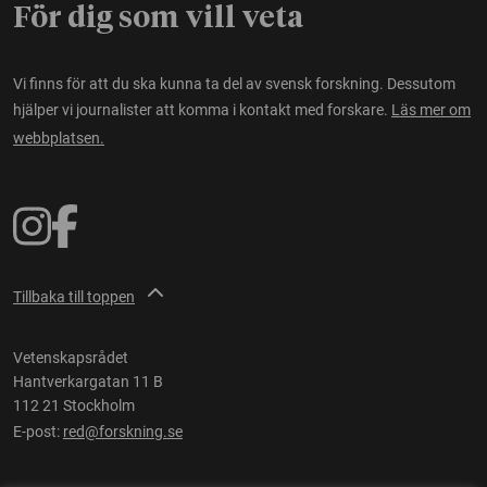
För dig som vill veta
Vi finns för att du ska kunna ta del av svensk forskning. Dessutom
hjälper vi journalister att komma i kontakt med forskare.
Läs mer om
webbplatsen.
Tillbaka till toppen
Vetenskapsrådet
Hantverkargatan 11 B
112 21 Stockholm
E-post:
red@forskning.se