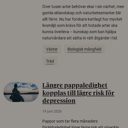
Över tusen arter behöver ekar i sin närhet, men
gamla eklandskap och naturbetesmarker blir
allt färre. Nu har forskare kartlagt hur mycket
livsmiljö som krävs för att hotade arter ska
kunna överleva – kunskap som kan hjälpa
naturvårdare att sätta in rätt åtgärder i tid.
Växter
Biologisk mångfald
Träd
Längre pappaledighet
kopplas till lägre risk för
depression
19 juni 2026
Pappor som tar flera månaders
föräldraledighet löper lägre risk att utveckla