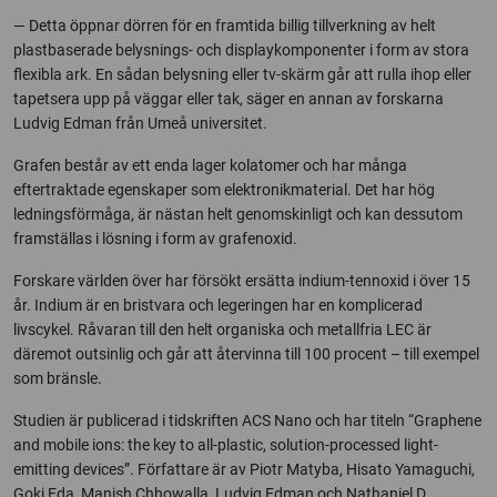
— Detta öppnar dörren för en framtida billig tillverkning av helt
plastbaserade belysnings- och displaykomponenter i form av stora
flexibla ark. En sådan belysning eller tv-skärm går att rulla ihop eller
tapetsera upp på väggar eller tak, säger en annan av forskarna
Ludvig Edman från Umeå universitet.
Grafen består av ett enda lager kolatomer och har många
eftertraktade egenskaper som elektronikmaterial. Det har hög
ledningsförmåga, är nästan helt genomskinligt och kan dessutom
framställas i lösning i form av grafenoxid.
Forskare världen över har försökt ersätta indium-tennoxid i över 15
år. Indium är en bristvara och legeringen har en komplicerad
livscykel. Råvaran till den helt organiska och metallfria LEC är
däremot outsinlig och går att återvinna till 100 procent – till exempel
som bränsle.
Studien är publicerad i tidskriften ACS Nano och har titeln “Graphene
and mobile ions: the key to all-plastic, solution-processed light-
emitting devices”. Författare är av Piotr Matyba, Hisato Yamaguchi,
Goki Eda, Manish Chhowalla, Ludvig Edman och Nathaniel D.