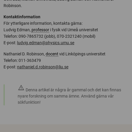
Robinson.
Kontaktinformation
För ytterligare information, kontakta gärna:
Ludvig Edman,
professor
i fysik vid Umeå universitet
Telefon: 090-7865732 (jobb), 070-2321240 (mobil)
E-post:
ludvig.edman@physics.umu.se
Nathaniel D. Robinson,
docent
vid Linköpings universitet
Telefon: 011-363479
E-post:
nathaniel.d.robinson@liu.se
warning
Denna artikel är några år gammal och det kan finnas
nyare forskning om samma ämne. Använd gärna vår
sökfunktion!