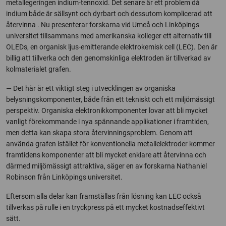
metallegeringen indium-tennoxid. Det senare är ett problem då
indium både är sällsynt och dyrbart och dessutom komplicerad att
återvinna . Nu presenterar forskarna vid Umeå och Linköpings
universitet tillsammans med amerikanska kolleger ett alternativ till
OLEDs, en organisk ljus-emitterande elektrokemisk cell (LEC). Den är
billig att tillverka och den genomskinliga elektroden är tillverkad av
kolmaterialet grafen.
— Det här är ett viktigt steg i utvecklingen av organiska
belysningskomponenter, både från ett tekniskt och ett miljömässigt
perspektiv. Organiska elektronikkomponenter lovar att bli mycket
vanligt förekommande i nya spännande applikationer i framtiden,
men detta kan skapa stora återvinningsproblem. Genom att
använda grafen istället för konventionella metallelektroder kommer
framtidens komponenter att bli mycket enklare att återvinna och
därmed miljömässigt attraktiva, säger en av forskarna Nathaniel
Robinson från Linköpings universitet.
Eftersom alla delar kan framställas från lösning kan LEC också
tillverkas på rulle i en tryckpress på ett mycket kostnadseffektivt
sätt.