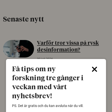
Senaste nytt
Varför tror vissa på rysk
desinformation?
30 juli 2026
Personer som är mer benägna att tro på
Få tips om ny
konspirationsteorier är ofta mer mottagliga
forskning tre gånger i
för rysk desinformation. Det visar en studie
från Försvarshögskolan med deltagare i fyra
veckan med vårt
europeiska länder.
nyhetsbrev!
Säkerhetspolitik
PS. Det är gratis och du kan avsluta när du vill.