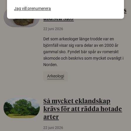
Jag vill prenumerera
Gammalt skinn var Sveriges
äldsta sko
22 juni 2026
Det som arkeologer länge trodde var en
björnfäll visar sig vara delar av en 2000 år
gammal sko. Fyndet bär spår av romerskt
skomode och beskrivs som mycket ovanligt i
Norden.
Arkeologi
Så mycket eklandskap
krävs för att rädda hotade
arter
22 juni 2026