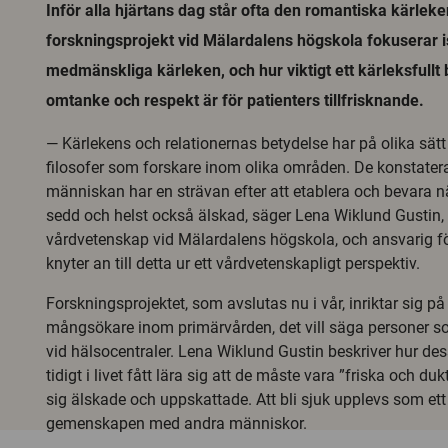
Inför alla hjärtans dag står ofta den romantiska kärleke
forskningsprojekt vid Mälardalens högskola fokuserar is
medmänskliga kärleken, och hur viktigt ett kärleksful
omtanke och respekt är för patienters tillfrisknande.
— Kärlekens och relationernas betydelse har på olika sätt
filosofer som forskare inom olika områden. De konstate
människan har en strävan efter att etablera och bevara nära
sedd och helst också älskad, säger Lena Wiklund Gustin,
vårdvetenskap vid Mälardalens högskola, och ansvarig fö
knyter an till detta ur ett vårdvetenskapligt perspektiv.
Forskningsprojektet, som avslutas nu i vår, inriktar sig på
mångsökare inom primärvården, det vill säga personer s
vid hälsocentraler. Lena Wiklund Gustin beskriver hur des
tidigt i livet fått lära sig att de måste vara ”friska och du
sig älskade och uppskattade. Att bli sjuk upplevs som et
gemenskapen med andra människor.