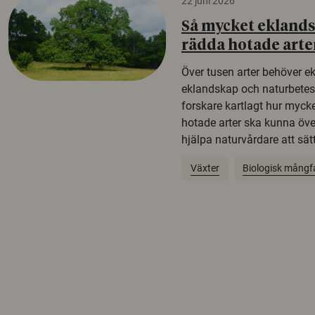
22 juni 2026
Så mycket eklandsk
rädda hotade arte
Över tusen arter behöver e
eklandskap och naturbetesma
forskare kartlagt hur mycke
hotade arter ska kunna öv
hjälpa naturvårdare att sätta
Växter
Biologisk mångf