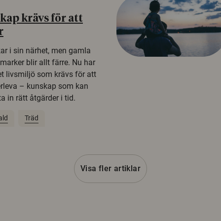
ap krävs för att
r
kar i sin närhet, men gamla
rker blir allt färre. Nu har
t livsmiljö som krävs för att
erleva – kunskap som kan
 in rätt åtgärder i tid.
ald
Träd
Visa fler artiklar