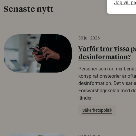
Jag vill p
Senaste nytt
30 juli 2026
Varför tror vissa p
desinformation?
Personer som är mer benäg
konspirationsteorier är oft
desinformation. Det visar e
Försvarshögskolan med del
länder.
Säkerhetspolitik