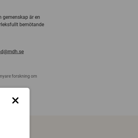
och gemenskap är en
ärleksfullt bemötande
und@mdh.se
 nyare forskning om