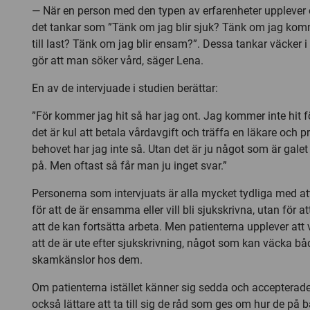
— När en person med den typen av erfarenheter upplever
det tankar som ”Tänk om jag blir sjuk? Tänk om jag komm
till last? Tänk om jag blir ensam?”. Dessa tankar väcker i
gör att man söker vård, säger Lena.
En av de intervjuade i studien berättar:
”För kommer jag hit så har jag ont. Jag kommer inte hit för
det är kul att betala vårdavgift och träffa en läkare och p
behovet har jag inte så. Utan det är ju något som är galet
på. Men oftast så får man ju inget svar.”
Personerna som intervjuats är alla mycket tydliga med att
för att de är ensamma eller vill bli sjukskrivna, utan för at
att de kan fortsätta arbeta. Men patienterna upplever att
att de är ute efter sjukskrivning, något som kan väcka bå
skamkänslor hos dem.
Om patienterna istället känner sig sedda och accepterad
också lättare att ta till sig de råd som ges om hur de på 