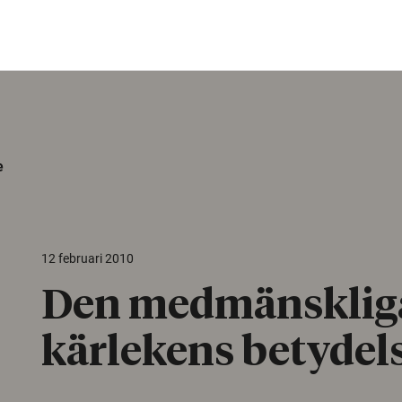
e
12 februari 2010
Den medmänsklig
kärlekens betydel