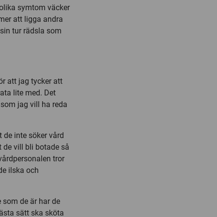
 olika symtom väcker
er att ligga andra
 sin tur rädsla som
 att jag tycker att
rata lite med. Det
 som jag vill ha reda
 de inte söker vård
t de vill bli botade så
 vårdpersonalen tror
de ilska och
e som de är har de
bästa sätt ska sköta