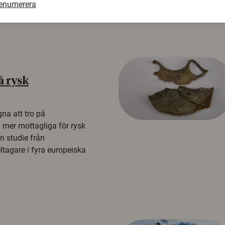
renumerera
å rysk
na att tro på
a mer mottagliga för rysk
n studie från
tagare i fyra europeiska