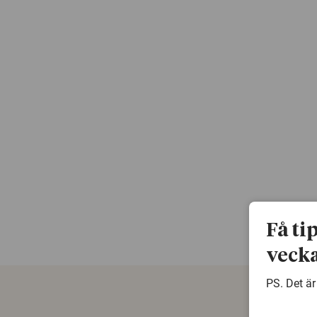
Få ti
vecka
PS. Det är