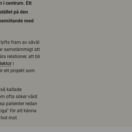
n i centrum. Ett
tället på den
lt bemötande med
 lyfts fram av såväl
rar samstämmigt att
 relationer, att bli
lektor
i
r ett projekt som
 så kallade
om ofta söker vård
sa patienter redan
ktiga” för att känna
t hot mot