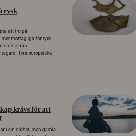
å rysk
na att tro på
a mer mottagliga för rysk
n studie från
tagare i fyra europeiska
ap krävs för att
r
kar i sin närhet, men gamla