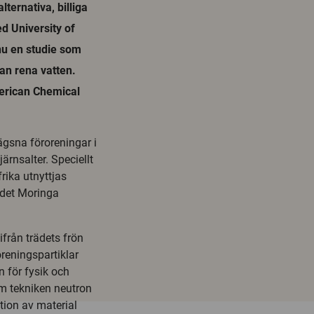
lternativa, billiga
d University of
nu en studie som
kan rena vatten.
merican Chemical
lägsna föroreningar i
ärnsalter. Speciellt
rika utnyttjas
rädet Moringa
från trädets frön
oreningspartiklar
n för fysik och
m tekniken neutron
tion av material