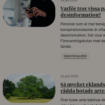
30 juli 2026
Varför tror vissa p
desinformation?
Personer som är mer benäg
konspirationsteorier är oft
desinformation. Det visar e
Försvarshögskolan med del
länder.
Säkerhetspolitik
22 juni 2026
Så mycket eklandsk
rädda hotade arte
Över tusen arter behöver e