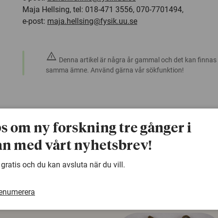
Maja Hellsing, tel: 018-471 3556, 070-7701494,
e-post:
maja.hellsing@fysik.uu.se
warning
Denna artikel är några år gammal och det kan finnas
samma ämne. Använd gärna vår sökfunktion!
ps om ny forskning tre gånger i
n med vårt nyhetsbrev!
 gratis och du kan avsluta när du vill.
renumerera