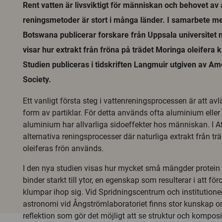
Rent vatten är livsviktigt för människan och behovet av a
reningsmetoder är stort i många länder. I samarbete me
Botswana publicerar forskare från Uppsala universitet 
visar hur extrakt från fröna på trädet Moringa oleifera 
Studien publiceras i tidskriften Langmuir utgiven av A
Society.
Ett vanligt första steg i vattenreningsprocessen är att av
form av partiklar. För detta används ofta aluminium eller j
aluminium har allvarliga sidoeffekter hos människan. I Af
alternativa reningsprocesser där naturliga extrakt från t
oleiferas frön används.
I den nya studien visas hur mycket små mängder protein i
binder starkt till ytor, en egenskap som resulterar i att för
klumpar ihop sig. Vid Spridningscentrum och institutione
astronomi vid Ångströmlaboratoriet finns stor kunskap o
reflektion som gör det möjligt att se struktur och komposi