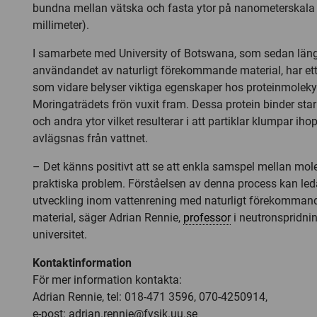
bundna mellan vätska och fasta ytor på nanometerskala 
millimeter).
I samarbete med University of Botswana, som sedan län
användandet av naturligt förekommande material, har ett
som vidare belyser viktiga egenskaper hos proteinmolekyl
Moringaträdets frön vuxit fram. Dessa protein binder starkt
och andra ytor vilket resulterar i att partiklar klumpar iho
avlägsnas från vattnet.
– Det känns positivt att se att enkla samspel mellan mol
praktiska problem. Förståelsen av denna process kan leda 
utveckling inom vattenrening med naturligt förekommand
material, säger Adrian Rennie,
professor
i neutronspridni
universitet.
Kontaktinformation
För mer information kontakta:
Adrian Rennie, tel: 018-471 3596, 070-4250914,
e-post:
adrian.rennie@fysik.uu.se