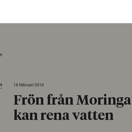
n
et
18 februari 2010
Frön från Moringa
kan rena vatten