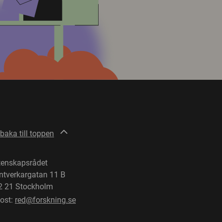
lbaka till toppen
tenskapsrådet
ntverkargatan 11 B
2 21 Stockholm
post:
red@forskning.se