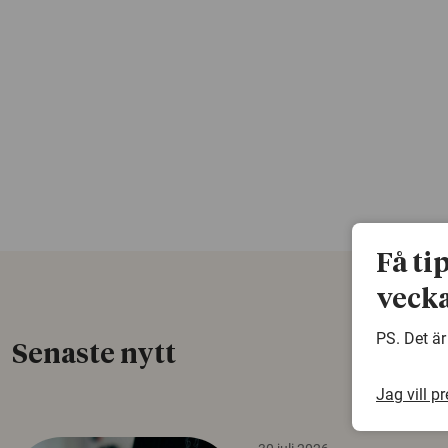
Få ti
vecka
PS. Det är
Senaste nytt
Jag vill p