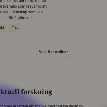
rker blir allt färre. Nu har
t livsmiljö som krävs för att
erleva – kunskap som kan
 in rätt åtgärder i tid.
ald
Träd
Visa fler artiklar
ktuell forskning
i ögonen är lättare att snacka med? Missa ingen ny