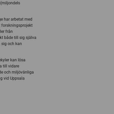
(miljondels
ge har arbetat med
 forskningsprojekt
er från
 både till sig själva
p sig och kan
ekyler kan lösa
till vidare
e och miljövänliga
ng vid Uppsala