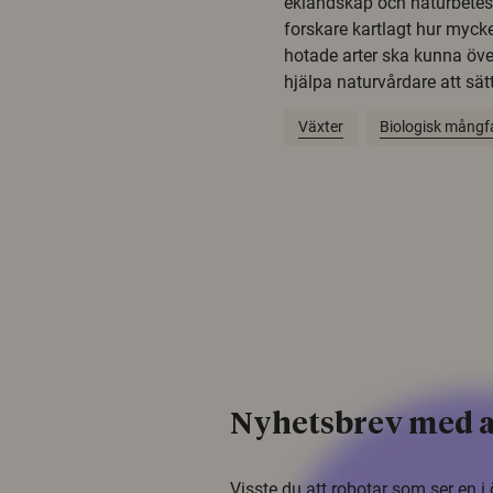
eklandskap och naturbetesma
forskare kartlagt hur mycke
hotade arter ska kunna öv
hjälpa naturvårdare att sätta
Växter
Biologisk mångf
Nyhetsbrev med a
Visste du att robotar som ser en 