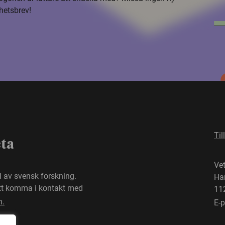
hetsbrev!
Til
eta
Ve
el av svensk forskning.
Ha
att komma i kontakt med
11
n.
E-