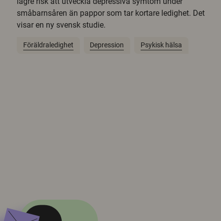
lägre risk att utveckla depressiva symtom under
småbarnsåren än pappor som tar kortare ledighet. Det
visar en ny svensk studie.
Föräldraledighet
Depression
Psykisk hälsa