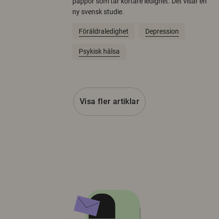
pappor som tar kortare ledighet. Det visar en
ny svensk studie.
Föräldraledighet
Depression
Psykisk hälsa
Visa fler artiklar