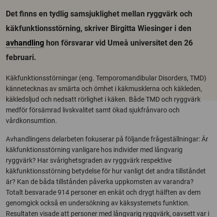
Det finns en tydlig samsjuklighet mellan ryggvärk och
käkfunktionsstörning, skriver Birgitta Wiesinger i den
avhandling
hon försvarar vid Umeå universitet den 26
februari.
Käkfunktionsstörningar (eng. Temporomandibular Disorders, TMD)
kännetecknas av smärta och ömhet i käkmusklerna och käkleden,
käkledsljud och nedsatt rörlighet i käken. Både TMD och ryggvärk
medför försämrad livskvalitet samt ökad sjukfrånvaro och
vårdkonsumtion.
Avhandlingens delarbeten fokuserar på följande frågeställningar: Är
käkfunktionsstörning vanligare hos individer med långvarig
ryggvärk? Har svårighetsgraden av ryggvärk respektive
käkfunktionsstörning betydelse för hur vanligt det andra tillståndet
är? Kan de båda tillstånden påverka uppkomsten av varandra?
Totalt besvarade 914 personer en enkät och drygt hälften av dem
genomgick också en undersökning av käksystemets funktion.
Resultaten visade att personer med långvarig ryggvärk, oavsett var i