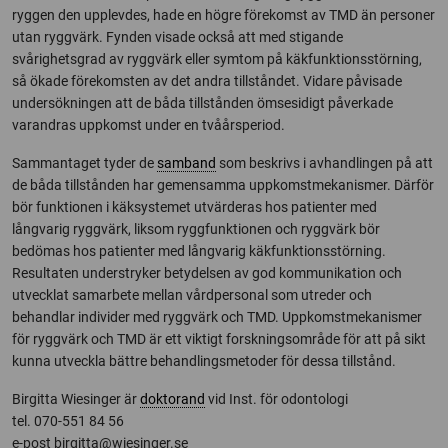
ryggen den upplevdes, hade en högre förekomst av TMD än personer
utan ryggvärk. Fynden visade också att med stigande
svårighetsgrad av ryggvärk eller symtom på käkfunktionsstörning,
så ökade förekomsten av det andra tillståndet. Vidare påvisade
undersökningen att de båda tillstånden ömsesidigt påverkade
varandras uppkomst under en tvåårsperiod.
Sammantaget tyder de
samband
som beskrivs i avhandlingen på att
de båda tillstånden har gemensamma uppkomstmekanismer. Därför
bör funktionen i käksystemet utvärderas hos patienter med
långvarig ryggvärk, liksom ryggfunktionen och ryggvärk bör
bedömas hos patienter med långvarig käkfunktionsstörning.
Resultaten understryker betydelsen av god kommunikation och
utvecklat samarbete mellan vårdpersonal som utreder och
behandlar individer med ryggvärk och TMD. Uppkomstmekanismer
för ryggvärk och TMD är ett viktigt forskningsområde för att på sikt
kunna utveckla bättre behandlingsmetoder för dessa tillstånd.
Birgitta Wiesinger är
doktorand
vid Inst. för odontologi
tel. 070-551 84 56
e-post
birgitta@wiesinger.se