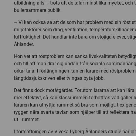
utbildning alls – trots att de talar minst lika mycket, och ti
bullersammare publik.
– Vi kan också se att de som har problem med sin röst s
miljöfaktorer som drag, ventilation, temperaturskillnader 
luftfuktighet. Det handlar inte bara om stojiga elever, sä
Åhlander.
Hon vet att röstproblem kan sänka livskvaliteten betydligt. 
och till att man drar sig undan från sociala sammanhan
orkar tala. I förlängningen kan en lärare med röstproblem 
långtidssjukskriven eller tvingas byta jobb.
Det finns dock motåtgärder. Förutom lärarna att kan lära
mer effektivt, så kan klassrummen förbättras vad gäller l
läraren kan utnyttja rummet så bra som möjligt, t ex gen
ryggen nära svarta tavlan som hjälper till att reflektera h
ut i rummet.
I fortsättningen av Viveka Lyberg Åhlanders studie har l