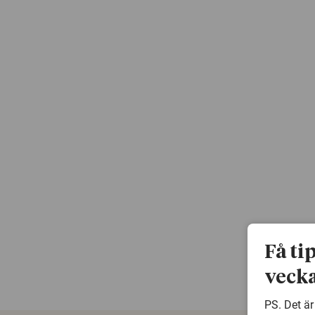
Få ti
vecka
PS. Det är