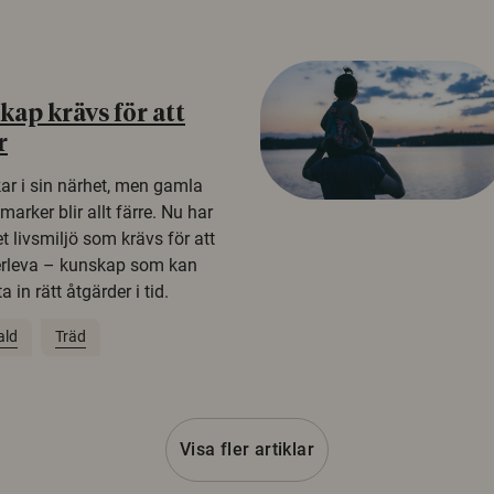
ap krävs för att
r
kar i sin närhet, men gamla
rker blir allt färre. Nu har
t livsmiljö som krävs för att
erleva – kunskap som kan
 in rätt åtgärder i tid.
ald
Träd
Visa fler artiklar