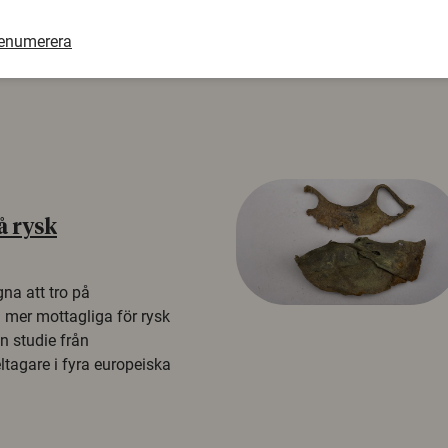
renumerera
å rysk
na att tro på
a mer mottagliga för rysk
n studie från
tagare i fyra europeiska