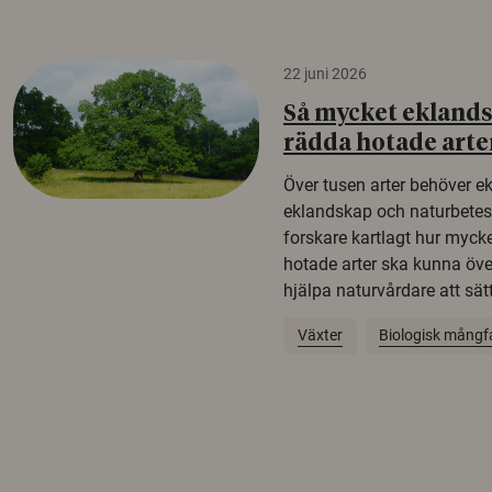
22 juni 2026
Så mycket eklandsk
rädda hotade arte
Över tusen arter behöver e
eklandskap och naturbetesma
forskare kartlagt hur mycke
hotade arter ska kunna öv
hjälpa naturvårdare att sätta
Växter
Biologisk mångf