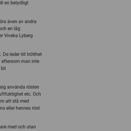
ll en betydligt
törs även av andra
och en låg
ger Viveka Lyberg
De leder till trötthet
g eftersom man inte
bli
 sig använda rösten
uftfuktighet etc. Och
om att stå med
ans eller hennes röst
ärare med och utan