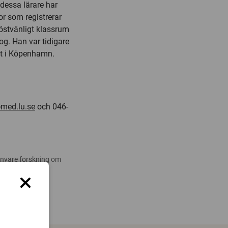
dessa lärare har
or som registrerar
röstvänligt klassrum
g. Han var tidigare
et i Köpenhamn.
med.lu.se
och 046-
 nyare forskning om