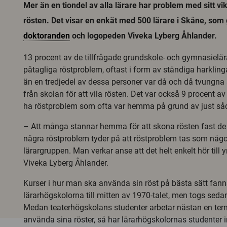
Mer än en tiondel av alla lärare har problem med sitt vik
rösten. Det visar en enkät med 500 lärare i Skåne, som 
doktoranden
och logopeden Viveka Lyberg Åhlander.
13 procent av de tillfrågade grundskole- och gymnasielär
påtagliga röstproblem, oftast i form av ständiga harklin
än en tredjedel av dessa personer var då och då tvungn
från skolan för att vila rösten. Det var också 9 procent a
ha röstproblem som ofta var hemma på grund av just så
– Att många stannar hemma för att skona rösten fast de 
några röstproblem tyder på att röstproblem tas som någo
lärargruppen. Man verkar anse att det helt enkelt hör till
Viveka Lyberg Åhlander.
Kurser i hur man ska använda sin röst på bästa sätt fan
lärarhögskolorna till mitten av 1970-talet, men togs seda
Medan teaterhögskolans studenter arbetar nästan en ter
använda sina röster, så har lärarhögskolornas studenter