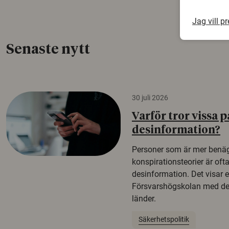
Jag vill p
Senaste nytt
30 juli 2026
Varför tror vissa p
desinformation?
Personer som är mer benäg
konspirationsteorier är oft
desinformation. Det visar e
Försvarshögskolan med del
länder.
Säkerhetspolitik