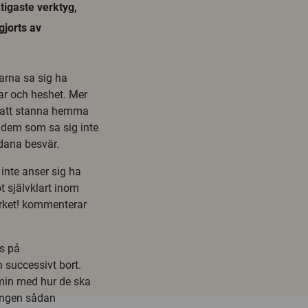
tigaste verktyg,
gjorts av
arna sa sig ha
gar och heshet. Mer
a att stanna hemma
v dem som sa sig inte
dana besvär.
inte anser sig ha
t självklart inom
 yrket! kommenterar
ns på
n successivt bort.
min med hur de ska
 ingen sådan