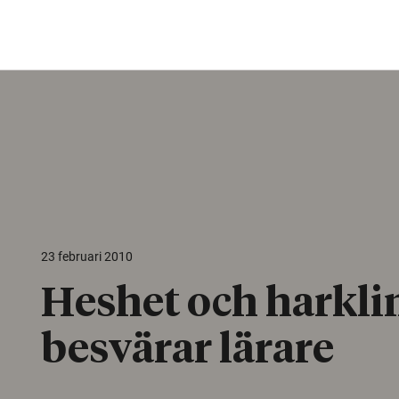
23 februari 2010
Heshet och harkli
besvärar lärare