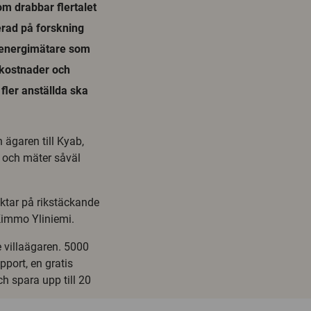
om drabbar flertalet
erad på forskning
ik energimätare som
gikostnader och
fler anställda ska
ägaren till Kyab,
d och mäter såväl
iktar på rikstäckande
 Kimmo Yliniemi.
ge villaägaren. 5000
pport, en gratis
h spara upp till 20