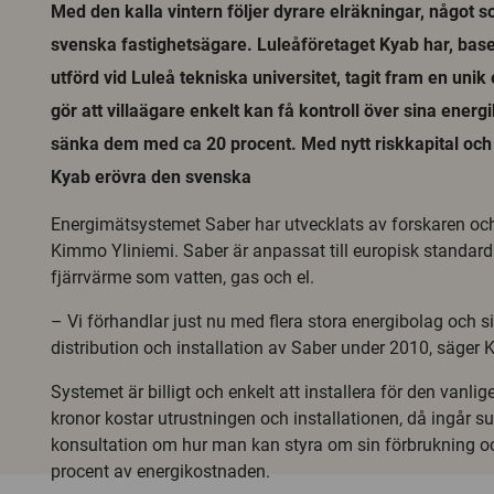
Med den kalla vintern följer dyrare elräkningar, något s
svenska fastighetsägare. Luleåföretaget Kyab har, bas
utförd vid Luleå tekniska universitet, tagit fram en un
gör att villaägare enkelt kan få kontroll över sina ener
sänka dem med ca 20 procent. Med nytt riskkapital och 
Kyab erövra den svenska
Energimätsystemet Saber har utvecklats av forskaren och 
Kimmo Yliniemi. Saber är anpassat till europisk standar
fjärrvärme som vatten, gas och el.
– Vi förhandlar just nu med flera stora energibolag och s
distribution och installation av Saber under 2010, säger
Systemet är billigt och enkelt att installera för den vanli
kronor kostar utrustningen och installationen, då ingår su
konsultation om hur man kan styra om sin förbrukning oc
procent av energikostnaden.