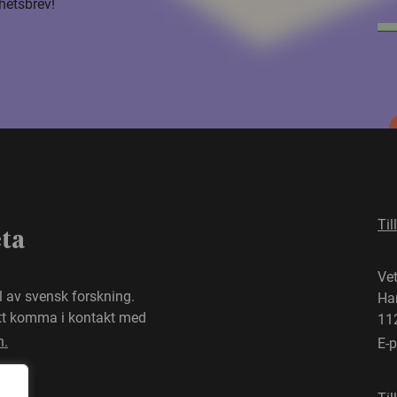
hetsbrev!
Til
eta
Ve
el av svensk forskning.
Ha
att komma i kontakt med
11
n.
E-