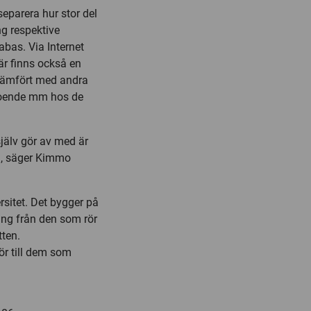
eparera hur stor del
g respektive
bas. Via Internet
är finns också en
g jämfört med andra
l boende mm hos de
jälv gör av med är
en, säger Kimmo
rsitet. Det bygger på
ng från den som rör
tten.
ör till dem som