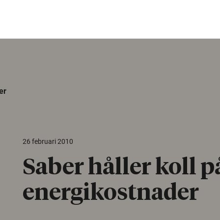
er
26 februari 2010
Saber håller koll p
energikostnader