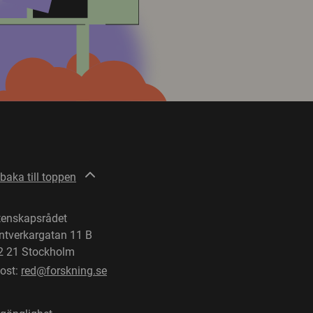
lbaka till toppen
tenskapsrådet
ntverkargatan 11 B
2 21 Stockholm
post:
red@forskning.se