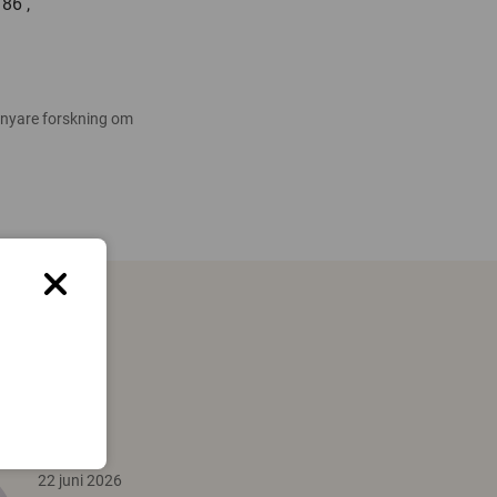
86 ,
 nyare forskning om
22 juni 2026