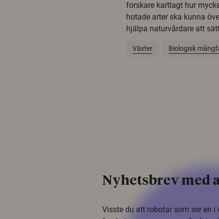
forskare kartlagt hur mycke
hotade arter ska kunna öv
hjälpa naturvårdare att sätta
Växter
Biologisk mångf
Nyhetsbrev med a
Visste du att robotar som ser en 