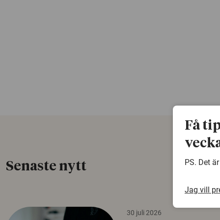
Få ti
vecka
PS. Det är
Senaste nytt
Jag vill p
30 juli 2026