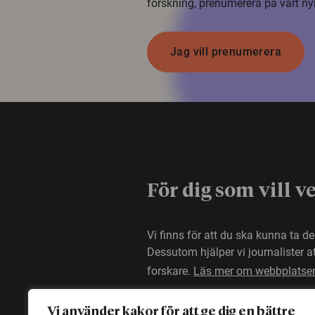
forskning, prenumerera på vårt ny
Jag vill prenumerera
För dig som vill v
Vi finns för att du ska kunna ta d
Dessutom hjälper vi journalister 
forskare.
Läs mer om webbplatse
Vi använder kakor för att ge dig en bättre