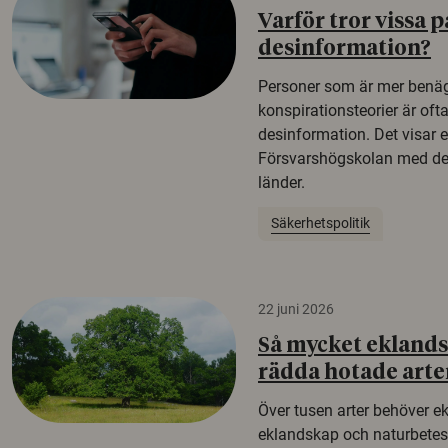
Varför tror vissa p
desinformation?
Personer som är mer benäg
konspirationsteorier är oft
desinformation. Det visar e
Försvarshögskolan med del
länder.
Säkerhetspolitik
22 juni 2026
Så mycket eklandsk
rädda hotade arte
Över tusen arter behöver e
eklandskap och naturbetesma