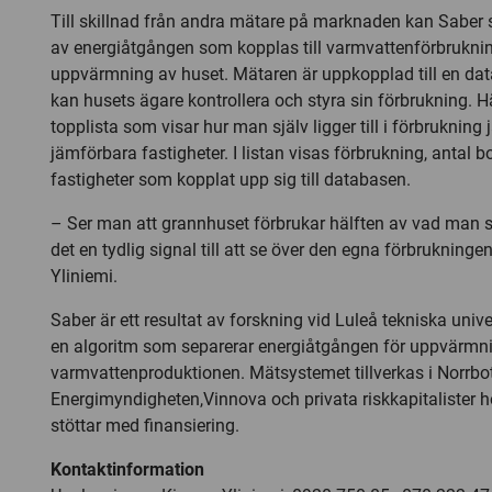
Till skillnad från andra mätare på marknaden kan Saber s
av energiåtgången som kopplas till varmvattenförbruknin
uppvärmning av huset. Mätaren är uppkopplad till en data
kan husets ägare kontrollera och styra sin förbrukning. H
topplista som visar hur man själv ligger till i förbruknin
jämförbara fastigheter. I listan visas förbrukning, anta
fastigheter som kopplat upp sig till databasen.
– Ser man att grannhuset förbrukar hälften av vad man s
det en tydlig signal till att se över den egna förbrukning
Yliniemi.
Saber är ett resultat av forskning vid Luleå tekniska unive
en algoritm som separerar energiåtgången för uppvärmni
varmvattenproduktionen. Mätsystemet tillverkas i Norrbo
Energimyndigheten,Vinnova och privata riskkapitalister h
stöttar med finansiering.
Kontaktinformation