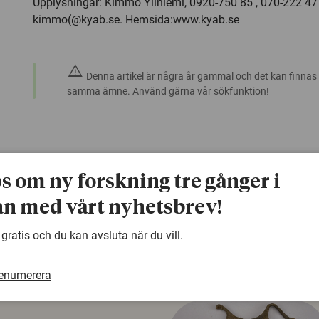
Upplysningar: Kimmo Yliniemi, 0920-750 85 , 070-222 47 
kimmo(@kyab.se. Hemsida:www.kyab.se
warning
Denna artikel är några år gammal och det kan finnas
samma ämne. Använd gärna vår sökfunktion!
ps om ny forskning tre gånger i
n med vårt nyhetsbrev!
 gratis och du kan avsluta när du vill.
renumerera