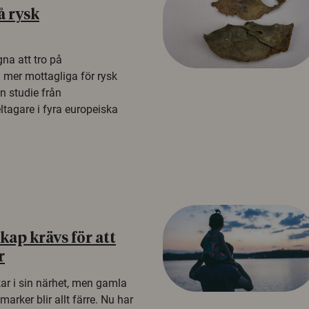
å rysk
na att tro på
a mer mottagliga för rysk
n studie från
tagare i fyra europeiska
ap krävs för att
r
kar i sin närhet, men gamla
rker blir allt färre. Nu har