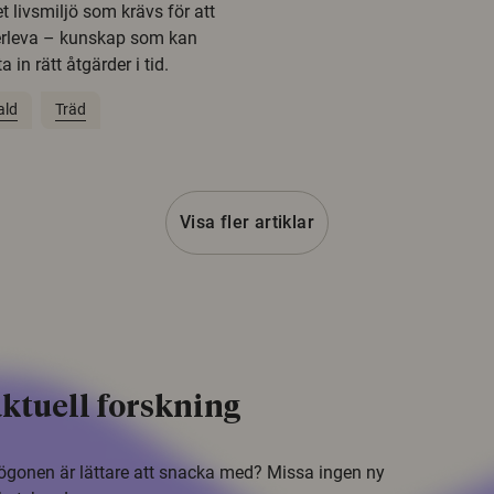
t livsmiljö som krävs för att
erleva – kunskap som kan
 in rätt åtgärder i tid.
ald
Träd
Visa fler artiklar
ktuell forskning
i ögonen är lättare att snacka med? Missa ingen ny