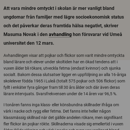
Att vara mindre omtyckt i skolan är mer vanligt bland
ungdomar från familjer med lägre socioekonomisk status
och det påverkar deras framtida hälsa negativt, skriver
Masuma Novak i den
avhandling
hon försvarar vid Umeå
universitet den 12 mars.
Avhandlingen visar att pojkar och flickor som varit mindre omtyckta
bland lärare och elever under skoltiden har en ökad tendens att i
vuxen ålder bli rökare, utveckla fetma (endast kvinnor) och sjunka
socialt. Bakom dessa slutsatser ligger en uppföljning av alla 16-åriga
skolelever födda 1965 i Luleå (totalt 575 pojkar och 506 flickor) som
fyllt i enkäter fyra gånger fram till 30 års ålder och där även deras
lärare intervjuats. Svarsfrekvensen under de 14 åren var 96,5 %.
I tonåren fanns inga klass- eller könsbundna skillnader ifråga om
värk i nacke och rygg eller fetma. Det fanns inte heller någon
klassmässig skillnad när det gällde andelen rökare, men signifikant
fler flickor än pojkar rökte. Skillnaderna visade sig emellertid i vuxen