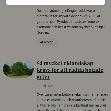
22 juni 2026
Det som arkeologer länge trodde var en
björnfäll visar sig vara delar av en 2000 år
gammal sko. Fyndet bär spår av romerskt
skomode och beskrivs som mycket ovanligt i
Norden.
Arkeologi
Så mycket eklandskap
krävs för att rädda hotade
arter
22 juni 2026
Över tusen arter behöver ekar i sin närhet, men
gamla eklandskap och naturbetesmarker blir
allt färre. Nu har forskare kartlagt hur mycket
livsmiljö som krävs för att hotade arter ska