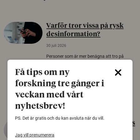
Varför tror vissa på rysk
desinformation?
30 juli 2026
Personer som är mer benägna att tro på
konspirationsteorier är ofta mer mottagliga
för rysk desinformation. Det visar en studie
Få tips om ny
från Försvarshögskolan med deltagare i fyra
forskning tre gånger i
europeiska länder.
veckan med vårt
Säkerhetspolitik
nyhetsbrev!
PS. Det är gratis och du kan avsluta när du vill.
Gammalt skinn var Sveriges
äldsta sko
Jag vill prenumerera