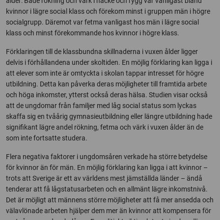
ålder: Både rökning och värk i nacke och rygg var vanligast bland
kvinnor i lägre social klass och förekom minst i gruppen män i högre
socialgrupp. Däremot var fetma vanligast hos män i lägre social
klass och minst förekommande hos kvinnor i högre klass.
Förklaringen till de klassbundna skillnaderna i vuxen ålder ligger
delvis i förhållandena under skoltiden. En möjlig förklaring kan ligga i
att elever som inte är omtyckta i skolan tappar intresset för högre
utbildning. Detta kan påverka deras möjligheter till framtida arbete
och höga inkomster, ytterst också deras hälsa. Studien visar också
att de ungdomar från familjer med låg social status som lyckas
skaffa sig en tvåårig gymnasieutbildning eller längre utbildning hade
signifikant lägre andel rökning, fetma och värk i vuxen ålder än de
som inte fortsatte studera.
Flera negativa faktorer i ungdomsåren verkade ha större betydelse
för kvinnor än för män. En möjlig förklaring kan ligga i att kvinnor –
trots att Sverige är ett av världens mest jämställda länder – ändå
tenderar att få lågstatusarbeten och en allmänt lägre inkomstnivå.
Det är möjligt att männens större möjligheter att få mer ansedda och
välavlönade arbeten hjälper dem mer än kvinnor att kompensera för