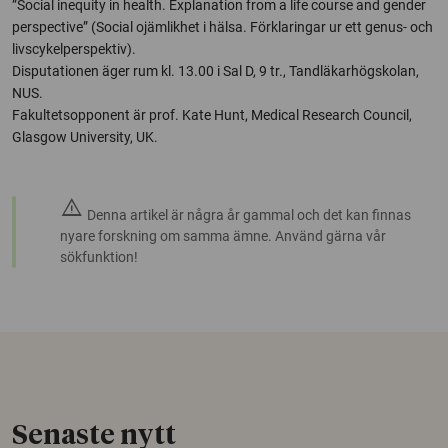
”Social inequity in health. Explanation from a life course and gender
perspective” (Social ojämlikhet i hälsa. Förklaringar ur ett genus- och
livscykelperspektiv).
Disputationen äger rum kl. 13.00 i Sal D, 9 tr., Tandläkarhögskolan,
NUS.
Fakultetsopponent är prof. Kate Hunt, Medical Research Council,
Glasgow University, UK.
warning
Denna artikel är några år gammal och det kan finnas
nyare forskning om samma ämne. Använd gärna vår
sökfunktion!
Senaste nytt