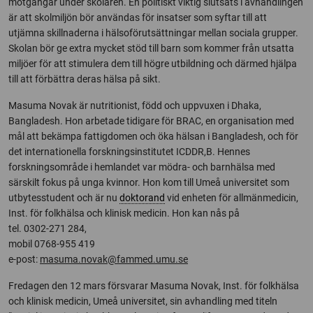
motgångar under skolåren. En politiskt viktig slutsats i avhandlingen
är att skolmiljön bör användas för insatser som syftar till att
utjämna skillnaderna i hälsoförutsättningar mellan sociala grupper.
Skolan bör ge extra mycket stöd till barn som kommer från utsatta
miljöer för att stimulera dem till högre utbildning och därmed hjälpa
till att förbättra deras hälsa på sikt.
Masuma Novak är nutritionist, född och uppvuxen i Dhaka,
Bangladesh. Hon arbetade tidigare för BRAC, en organisation med
mål att bekämpa fattigdomen och öka hälsan i Bangladesh, och för
det internationella forskningsinstitutet ICDDR,B. Hennes
forskningsområde i hemlandet var mödra- och barnhälsa med
särskilt fokus på unga kvinnor. Hon kom till Umeå universitet som
utbytesstudent och är nu
doktorand
vid enheten för allmänmedicin,
Inst. för folkhälsa och klinisk medicin. Hon kan nås på
tel. 0302-271 284,
mobil 0768-955 419
e-post:
masuma.novak@fammed.umu.se
Fredagen den 12 mars försvarar Masuma Novak, Inst. för folkhälsa
och klinisk medicin, Umeå universitet, sin avhandling med titeln