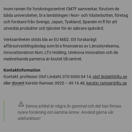
Inom ramen för forskningscentret CMTF samverkar, förutom de
båda universiteten, bl a landstingen i Norr- och Västerbotten, företag
och forskare från Sverige, Japan, Tyskland, Spanien m fl för att
utveckla produkter och tjänster för en säkrare sjukvård.
Verksamheten stöds bla av EU Mål2. Ett forskarägt
affärsutvecklingsbolag som bl a finansieras av Länsstyrelserna,
Innovationsbron Norr, LTU Holding, Uminova Innovation och de
medverkande parterna är knutet till centret.
Kontaktinformation
Kontakt: professor Olof Lindahl, 070 6060 04 14,
olof.lindahl@ltu.se
eller
docent
Kerstin Ramser, 0920 – 49 16 48,
kerstin.ramser@ltu.se
warning
Denna artikel är några år gammal och det kan finnas
nyare forskning om samma ämne. Använd gärna vår
sökfunktion!