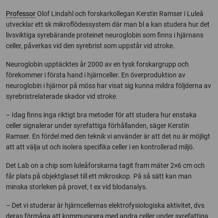
Professor
Olof Lindahl och forskarkollegan Kerstin Ramser i Luleå
utvecklar ett sk mikroflödessystem där man bl a kan studera hur det
livsviktiga syrebärande proteinet neuroglobin som finns i hjärnans
celler, påverkas vid den syrebrist som uppstår vid stroke.
Neuroglobin upptäcktes år 2000 av en tysk forskargrupp och
förekommer i första hand i hjärnceller. En överproduktion av
neuroglobin i hjärnor på möss har visat sig kunna mildra följderna av
syrebristrelaterade skador vid stroke.
– Idag finns inga riktigt bra metoder för att studera hur enstaka
celler signalerar under syrefattiga förhållanden, säger Kerstin
Ramser. En fördel med den teknik vi använder är att det nu är möjligt
att att välja ut och isolera specifika celler i en kontrollerad miljö.
Det Lab on a chip som luleåforskarna tagit fram mäter 2×6 cm och
får plats på objektglaset till ett mikroskop. På så sätt kan man
minska storleken på provet, t ex vid blodanalys.
– Det vi studerar är hjärncellernas elektrofysiologiska aktivitet, dvs
deras förmåga att kommunicera med andra celler under syrefattiga