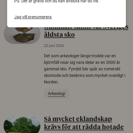
PS. Det är gratis och du kan avsluta när du vill.
Säkerhetspolitik
Jag vill prenumerera
Gammalt skinn var Sveriges
äldsta sko
22 juni 2026
Det som arkeologer länge trodde var en
björnfäll visar sig vara delar av en 2000 år
gammal sko. Fyndet bär spår av romerskt
skomode och beskrivs som mycket ovanligt i
Norden.
Arkeologi
Så mycket eklandskap
krävs för att rädda hotade