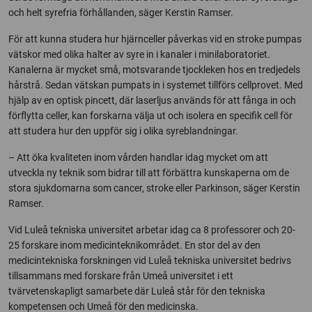
och helt syrefria förhållanden, säger Kerstin Ramser.
För att kunna studera hur hjärnceller påverkas vid en stroke pumpas
vätskor med olika halter av syre in i kanaler i minilaboratoriet.
Kanalerna är mycket små, motsvarande tjockleken hos en tredjedels
hårstrå. Sedan vätskan pumpats in i systemet tillförs cellprovet. Med
hjälp av en optisk pincett, där laserljus används för att fånga in och
förflytta celler, kan forskarna välja ut och isolera en specifik cell för
att studera hur den uppför sig i olika syreblandningar.
– Att öka kvaliteten inom vården handlar idag mycket om att
utveckla ny teknik som bidrar till att förbättra kunskaperna om de
stora sjukdomarna som cancer, stroke eller Parkinson, säger Kerstin
Ramser.
Vid Luleå tekniska universitet arbetar idag ca 8 professorer och 20-
25 forskare inom medicinteknikområdet. En stor del av den
medicintekniska forskningen vid Luleå tekniska universitet bedrivs
tillsammans med forskare från Umeå universitet i ett
tvärvetenskapligt samarbete där Luleå står för den tekniska
kompetensen och Umeå för den medicinska.