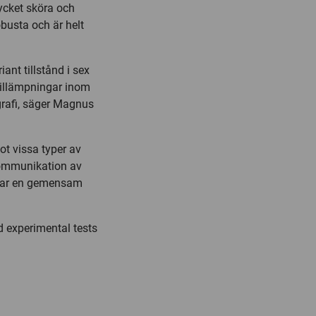
ycket sköra och
obusta och är helt
iant tillstånd i sex
 tillämpningar inom
rafi, säger Magnus
ot vissa typer av
 kommunikation av
knar en gemensam
 experimental tests