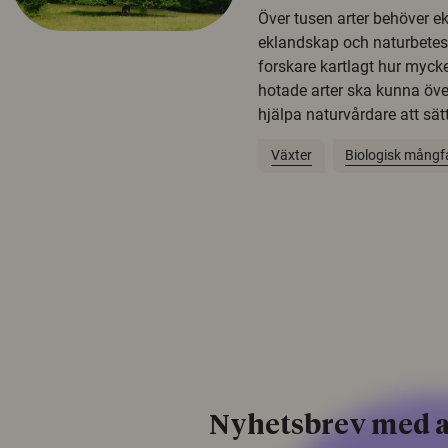
Över tusen arter behöver e
eklandskap och naturbetesma
forskare kartlagt hur mycke
hotade arter ska kunna öv
hjälpa naturvårdare att sätta
Växter
Biologisk mångf
Nyhetsbrev med a