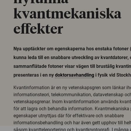
kvantmekaniska
effekter
Nya upptäckter om egenskaperna hos enstaka fotoner (lj
kunna leda till en snabbare utveckling av kvantdatorer,
sammanflätade fotoner visar vägen till brustålig kvanti
presenteras i en ny
doktorsavhandling
i fysik vid Stock
Kvantinformation är en ny vetenskapsgren som länkar iho
informationsteori, telekommunikation, datavetenskap och
vetenskapsgrenar. Inom kvantinformation används kva
för att lagra och behandla information. Kvantmekaniska p
egenskaper utnyttjas där för effektivare och snabbare
informationsbehandling och har även gett upphov till helt
såsom kvantteleportering och kvantkryptografi. I många