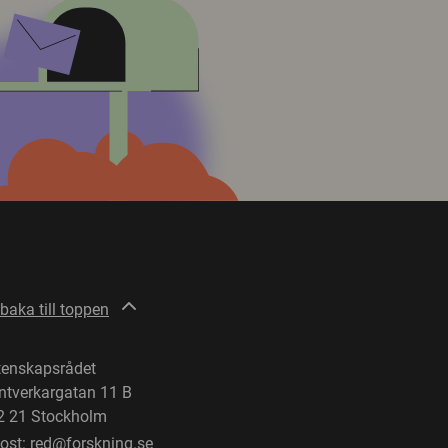
lbaka till toppen
tenskapsrådet
ntverkargatan 11 B
2 21 Stockholm
post:
red@forskning.se