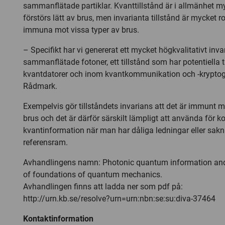
sammanflätade partiklar. Kvanttillstånd är i allmänhet m
förstörs lätt av brus, men invarianta tillstånd är mycket r
immuna mot vissa typer av brus.
– Specifikt har vi genererat ett mycket högkvalitativt invar
sammanflätade fotoner, ett tillstånd som har potentiella
kvantdatorer och inom kvantkommunikation och -kryptog
Rådmark.
Exempelvis gör tillståndets invarians att det är immunt m
brus och det är därför särskilt lämpligt att använda för
kvantinformation när man har dåliga ledningar eller sa
referensram.
Avhandlingens namn: Photonic quantum information and
of foundations of quantum mechanics.
Avhandlingen finns att ladda ner som pdf på:
http://urn.kb.se/resolve?urn=urn:nbn:se:su:diva-37464
Kontaktinformation