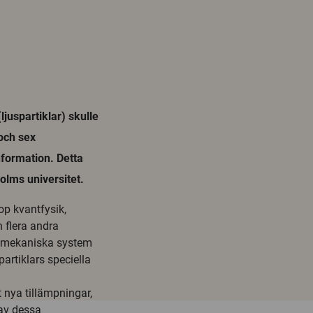
uspartiklar) skulle
 och sex
nformation. Detta
holms universitet.
p kvantfysik,
 flera andra
ntmekaniska system
artiklars speciella
 nya tillämpningar,
 av dessa