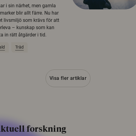
kar i sin närhet, men gamla
rker blir allt färre. Nu har
t livsmiljö som krävs för att
erleva – kunskap som kan
 in rätt åtgärder i tid.
ald
Träd
Visa fler artiklar
ktuell forskning