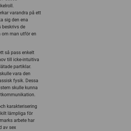
elroll.
rkar varandra på ett
ka sig den ena
 beskrivs de
h om man utför en
tt så pass enkelt
till icke-intuitiva
tade partiklar.
skulle vara den
assisk fysik. Dessa
ystem skulle kunna
antkommunikation.
ch karakterisering
ilt lämpliga för
dmarks arbete har
nd av sex