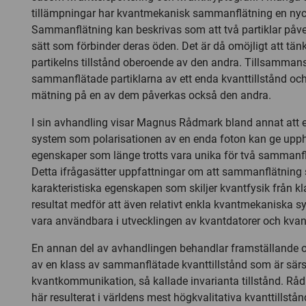
tillämpningar har kvantmekanisk sammanflätning en nyck
Sammanflätning kan beskrivas som att två partiklar påve
sätt som förbinder deras öden. Det är då omöjligt att tän
partikelns tillstånd oberoende av den andra. Tillsammans
sammanflätade partiklarna av ett enda kvanttillstånd oc
mätning på en av dem påverkas också den andra.
I sin avhandling visar Magnus Rådmark bland annat att e
system som polarisationen av en enda foton kan ge upphov 
egenskaper som länge trotts vara unika för två sammanflä
Detta ifrågasätter uppfattningar om att sammanflätning 
karakteristiska egenskapen som skiljer kvantfysik från kl
resultat medför att även relativt enkla kvantmekaniska s
vara användbara i utvecklingen av kvantdatorer och kv
En annan del av avhandlingen behandlar framställande o
av en klass av sammanflätade kvanttillstånd som är särsk
kvantkommunikation, så kallade invarianta tillstånd. Rå
här resulterat i världens mest högkvalitativa kvanttillstå