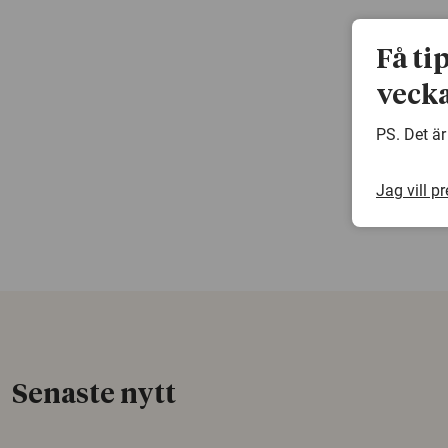
Få ti
vecka
PS. Det är
Jag vill p
Senaste nytt