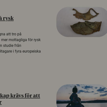
å rysk
na att tro på
a mer mottagliga för rysk
n studie från
tagare i fyra europeiska
ap krävs för att
r