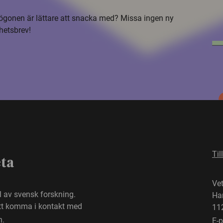
i ögonen är lättare att snacka med? Missa ingen ny
hetsbrev!
Til
eta
Ve
el av svensk forskning.
Ha
att komma i kontakt med
11
n.
E-