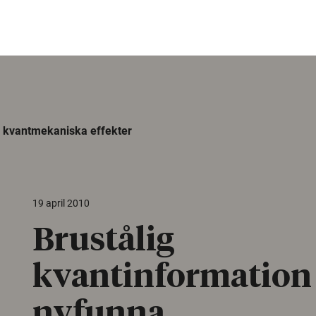
a kvantmekaniska effekter
19 april 2010
Brustålig
kvantinformation
nyfunna